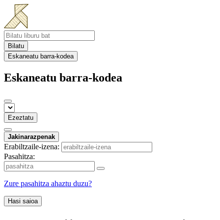
Bilatu
Eskaneatu barra-kodea
Eskaneatu barra-kodea
Ezeztatu
Jakinarazpenak
Erabiltzaile-izena:
Pasahitza:
Zure pasahitza ahaztu duzu?
Hasi saioa