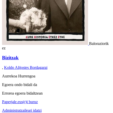
Baloraziorik
ez
Bizitzak
,
Koldo Alijostes Bordagarai
Aurrekoa
Hurrengoa
Egoera ondo bidali da
Errorea egoera bidaltzean
Paperjale.eus(r)i buruz
Administratzaileari idatzi