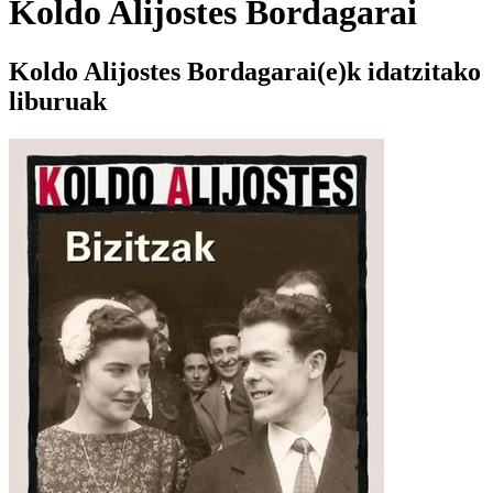
Koldo Alijostes Bordagarai
Koldo Alijostes Bordagarai(e)k idatzitako
liburuak