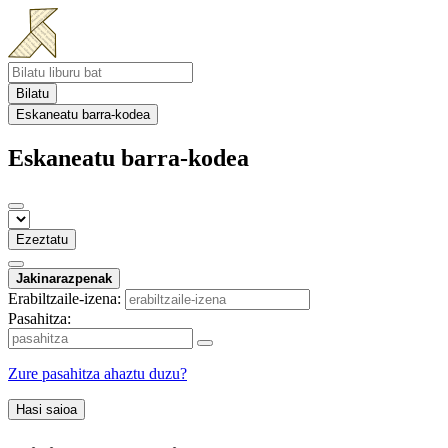
Bilatu
Eskaneatu barra-kodea
Eskaneatu barra-kodea
Ezeztatu
Jakinarazpenak
Erabiltzaile-izena:
Pasahitza:
Zure pasahitza ahaztu duzu?
Hasi saioa