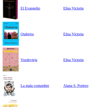
El Evangelio
Elisa Victoria
Otaberra
Elisa Victoria
Vozdevieja
Elisa Victoria
La mala costumbre
Alana S. Portero