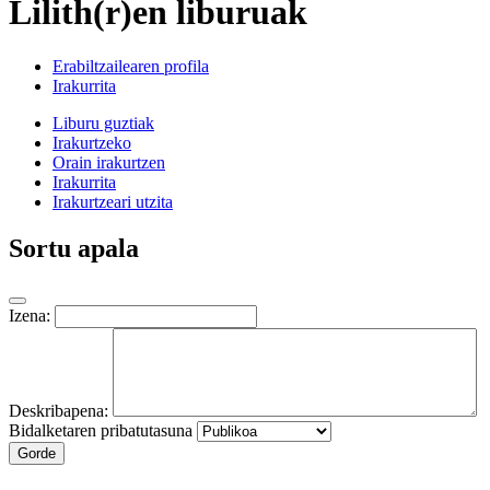
Lilith(r)en liburuak
Erabiltzailearen profila
Irakurrita
Liburu guztiak
Irakurtzeko
Orain irakurtzen
Irakurrita
Irakurtzeari utzita
Sortu apala
Izena:
Deskribapena:
Bidalketaren pribatutasuna
Gorde