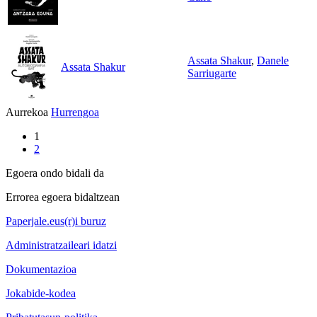
Assata Shakur
,
Danele
Assata Shakur
Sarriugarte
Aurrekoa
Hurrengoa
1
2
Egoera ondo bidali da
Errorea egoera bidaltzean
Paperjale.eus(r)i buruz
Administratzaileari idatzi
Dokumentazioa
Jokabide-kodea