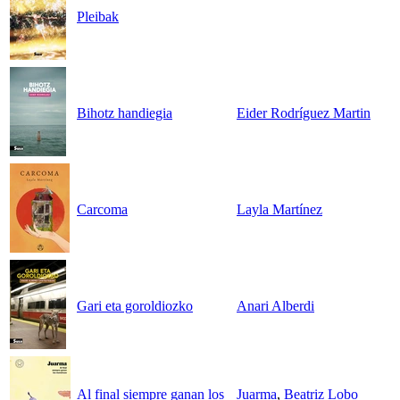
Pleibak
Bihotz handiegia
Eider Rodríguez Martin
Carcoma
Layla Martínez
Gari eta goroldiozko
Anari Alberdi
Al final siempre ganan los
Juarma
,
Beatriz Lobo