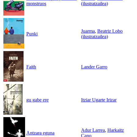
monstruos
(ilustratzailea)
Juarma
,
Beatriz Lobo
Punki
(ilustratzailea)
Faith
Lander Garro
gu gabe ere
Itziar Ugarte Irizar
Adur Larrea
,
Harkaitz
Antzara eguna
Cano