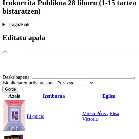
Irakurrita
Publikoa
28 liburu (1-15 tartea
bistaratzen)
Iragazkiak
Editatu apala
Deskribapena:
Bidalketaren pribatutasuna
Gorde
Azala
Izenburua
Egilea
Mireia Pérez
,
Elisa
El quicio
Victoria