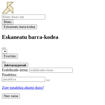
Bilatu
Eskaneatu barra-kodea
Eskaneatu barra-kodea
Ezeztatu
Jakinarazpenak
Erabiltzaile-izena:
Pasahitza:
Zure pasahitza ahaztu duzu?
Hasi saioa