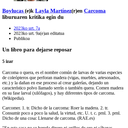
Boylucas
(e)k
Layla Martínez
(r)en
Carcoma
liburuaren kritika egin du
2023ko urt. 7a
2023ko urt. 9a(e)an editatua
Publikoa
Un libro para dejarse reposar
5 izar
Carcoma o quera, es el nombre común de larvas de varias especies
de coleópteros que perforan madera (vigas, muebles, artesonados,
etc.) y la dañan en ese proceso al crear galerías, dejando un
característico polvo llamado serrín o también quera. Comen madera
en su fase larval (xilófagos), y hay diferentes tipos de carcoma.
(Wikipedia).
Carcomer. 1. tr. Dicho de la carcoma: Roer la madera. 2. tr.
Consumir poco a poco la salud, la virtud, etc. U. t. c. prnl. 3. prnl.
Dicho de una cosa: Llenarse de carcoma. (RAE.es)
"En esta casa no se hereda dinero ni anillos de oro ni sábanas