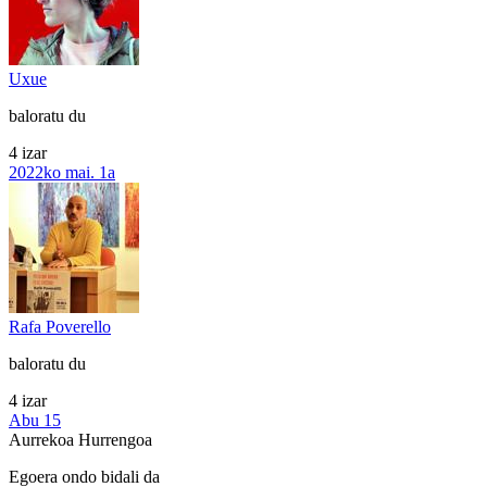
Uxue
baloratu du
4 izar
2022ko mai. 1a
Rafa Poverello
baloratu du
4 izar
Abu 15
Aurrekoa
Hurrengoa
Egoera ondo bidali da