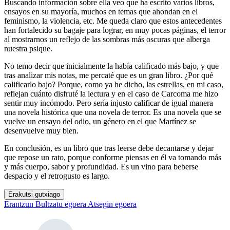
Buscando información sobre ella veo que ha escrito varios libros,
ensayos en su mayoría, muchos en temas que ahondan en el
feminismo, la violencia, etc. Me queda claro que estos antecedentes
han fortalecido su bagaje para lograr, en muy pocas páginas, el terror
al mostrarnos un reflejo de las sombras más oscuras que alberga
nuestra psique.
No temo decir que inicialmente la había calificado más bajo, y que
tras analizar mis notas, me percaté que es un gran libro. ¿Por qué
calificarlo bajo? Porque, como ya he dicho, las estrellas, en mi caso,
reflejan cuánto disfruté la lectura y en el caso de Carcoma me hizo
sentir muy incómodo. Pero sería injusto calificar de igual manera
una novela histórica que una novela de terror. Es una novela que se
vuelve un ensayo del odio, un género en el que Martínez se
desenvuelve muy bien.
En conclusión, es un libro que tras leerse debe decantarse y dejar
que repose un rato, porque conforme piensas en él va tomando más
y más cuerpo, sabor y profundidad. Es un vino para beberse
despacio y el retrogusto es largo.
Erakutsi gutxiago
Erantzun
Bultzatu egoera
Atsegin egoera