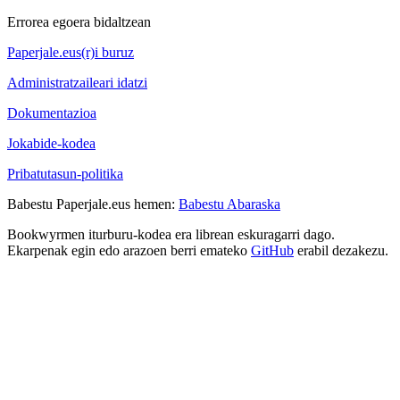
Errorea egoera bidaltzean
Paperjale.eus(r)i buruz
Administratzaileari idatzi
Dokumentazioa
Jokabide-kodea
Pribatutasun-politika
Babestu Paperjale.eus hemen:
Babestu Abaraska
Bookwyrmen iturburu-kodea era librean eskuragarri dago.
Ekarpenak egin edo arazoen berri emateko
GitHub
erabil dezakezu.