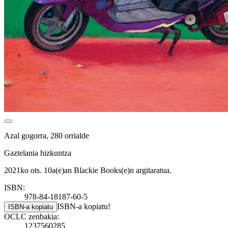
Azal gogorra, 280 orrialde
Gaztelania hizkuntza
2021ko ots. 10a(e)an Blackie Books(e)n argitaratua.
ISBN:
978-84-18187-60-5
ISBN-a kopiatu!
ISBN-a kopiatu
OCLC zenbakia:
1237560285