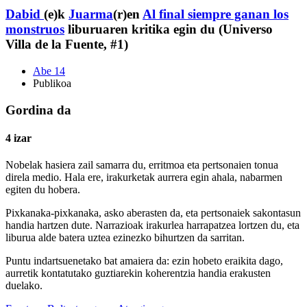
Dabid
(e)k
Juarma
(r)en
Al final siempre ganan los
monstruos
liburuaren kritika egin du (Universo
Villa de la Fuente, #1)
Abe 14
Publikoa
Gordina da
4 izar
Nobelak hasiera zail samarra du, erritmoa eta pertsonaien tonua
direla medio. Hala ere, irakurketak aurrera egin ahala, nabarmen
egiten du hobera.
​Pixkanaka-pixkanaka, asko aberasten da, eta pertsonaiek sakontasun
handia hartzen dute. Narrazioak irakurlea harrapatzea lortzen du, eta
liburua alde batera uztea ezinezko bihurtzen da sarritan.
​Puntu indartsuenetako bat amaiera da: ezin hobeto eraikita dago,
aurretik kontatutako guztiarekin koherentzia handia erakusten
duelako.