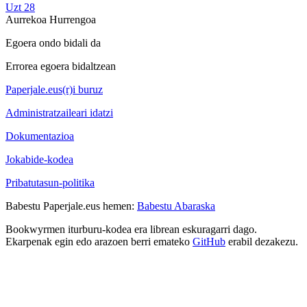
Uzt 28
Aurrekoa
Hurrengoa
Egoera ondo bidali da
Errorea egoera bidaltzean
Paperjale.eus(r)i buruz
Administratzaileari idatzi
Dokumentazioa
Jokabide-kodea
Pribatutasun-politika
Babestu Paperjale.eus hemen:
Babestu Abaraska
Bookwyrmen iturburu-kodea era librean eskuragarri dago.
Ekarpenak egin edo arazoen berri emateko
GitHub
erabil dezakezu.