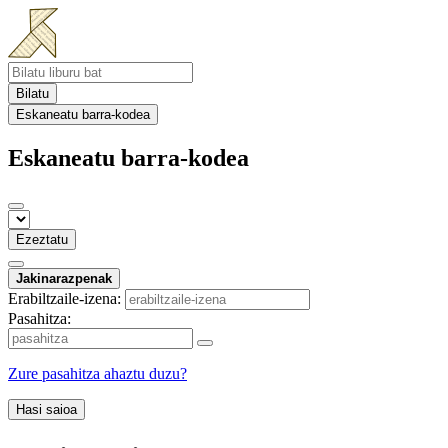
Bilatu
Eskaneatu barra-kodea
Eskaneatu barra-kodea
Ezeztatu
Jakinarazpenak
Erabiltzaile-izena:
Pasahitza:
Zure pasahitza ahaztu duzu?
Hasi saioa