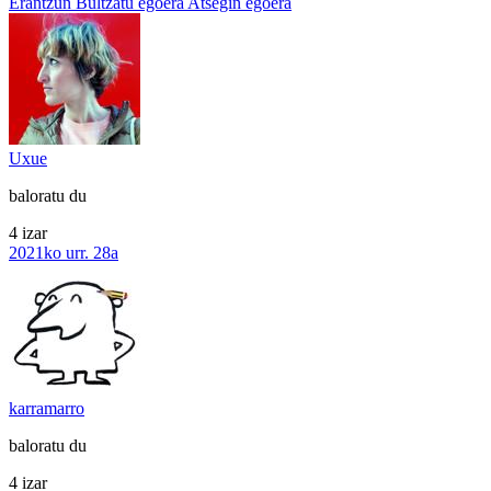
Erantzun
Bultzatu egoera
Atsegin egoera
Uxue
baloratu du
4 izar
2021ko urr. 28a
karramarro
baloratu du
4 izar