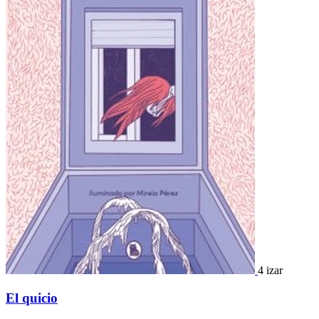
4 izar
El quicio