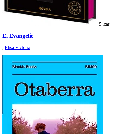
5 izar
El Evangelio
,
Elisa Victoria