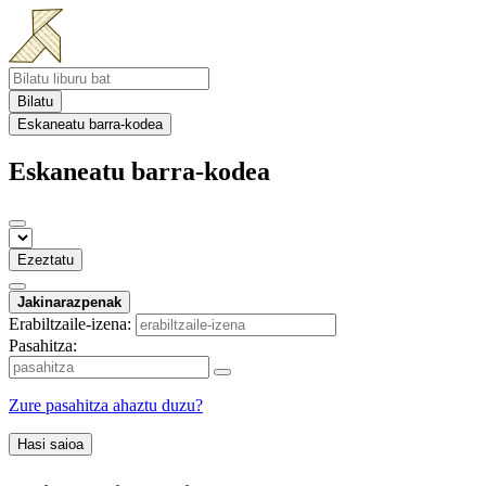
Bilatu
Eskaneatu barra-kodea
Eskaneatu barra-kodea
Ezeztatu
Jakinarazpenak
Erabiltzaile-izena:
Pasahitza:
Zure pasahitza ahaztu duzu?
Hasi saioa