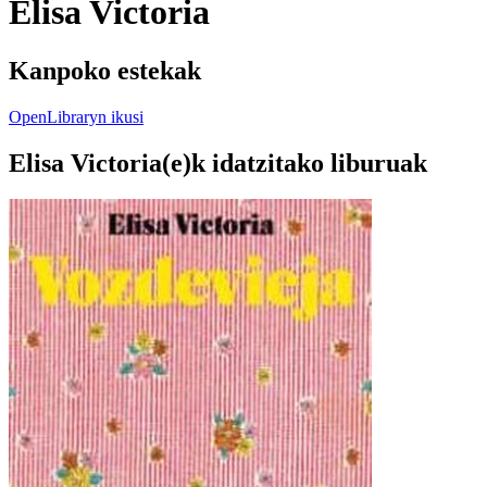
Elisa Victoria
Kanpoko estekak
OpenLibraryn ikusi
Elisa Victoria(e)k idatzitako liburuak