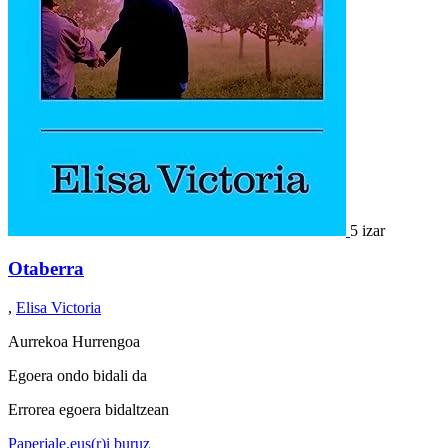
5 izar
Otaberra
,
Elisa Victoria
Aurrekoa
Hurrengoa
Egoera ondo bidali da
Errorea egoera bidaltzean
Paperjale.eus(r)i buruz