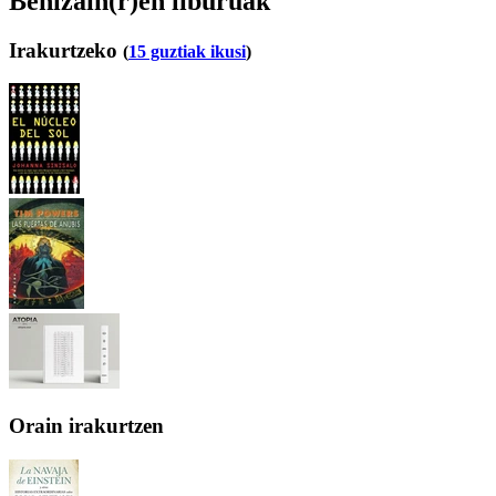
Behizain(r)en liburuak
Irakurtzeko
(
15 guztiak ikusi
)
Orain irakurtzen