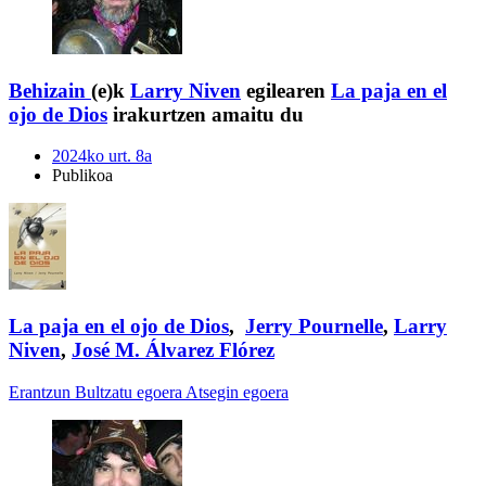
Behizain
(e)k
Larry Niven
egilearen
La paja en el
ojo de Dios
irakurtzen amaitu du
2024ko urt. 8a
Publikoa
La paja en el ojo de Dios
,
Jerry Pournelle
,
Larry
Niven
,
José M. Álvarez Flórez
Erantzun
Bultzatu egoera
Atsegin egoera