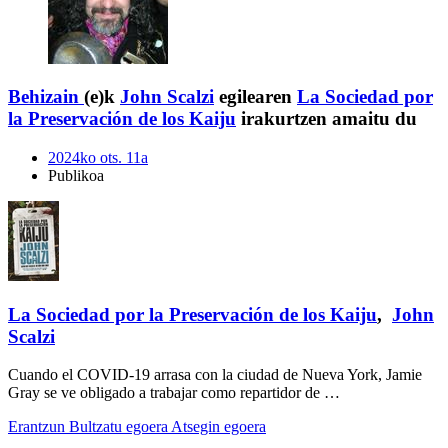
Behizain
(e)k
John Scalzi
egilearen
La Sociedad por
la Preservación de los Kaiju
irakurtzen amaitu du
2024ko ots. 11a
Publikoa
La Sociedad por la Preservación de los Kaiju
,
John
Scalzi
Cuando el COVID-19 arrasa con la ciudad de Nueva York, Jamie
Gray se ve obligado a trabajar como repartidor de …
Erantzun
Bultzatu egoera
Atsegin egoera