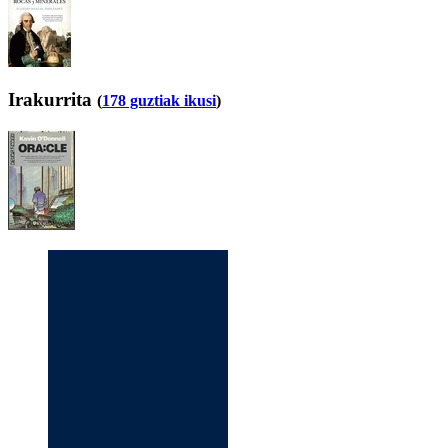
Irakurrita
(
178 guztiak ikusi
)