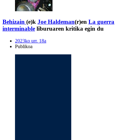
Behizain
(e)k
Joe Haldeman
(r)en
La guerra
interminable
liburuaren kritika egin du
2023ko urr. 18a
Publikoa