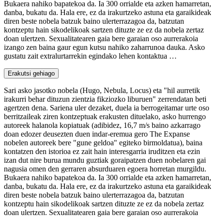
Bukaera nahiko bapatekoa da. Ia 300 orrialde eta azken hamarretan,
danba, bukatu da. Hala ere, ez da irakurtzeko astuna eta garaikideak
diren beste nobela batzuk baino ulerterrazagoa da, batzutan
kontzeptu hain sikodelikoak sartzen dituzte ze ez da nobela zertaz
doan ulertzen. Sexualitatearen gaia bere garaian oso aurrerakoia
izango zen baina gaur egun kutsu nahiko zaharrunoa dauka. Asko
gustatu zait extralurtarrekin egindako lehen kontaktua …
Erakutsi gehiago
Sari asko jasotko nobela (Hugo, Nebula, Locus) eta "hil aurretik
irakurri behar dituzun zientzia fikziozko liburuen" zerrendatan beti
agertzen dena. Sariena uler dezaket, duela ia berrogeitamar urte oso
berritzaileak ziren kontzeptuak erakusten dituelako, asko hurrengo
autoreek halanola kopiatuak (adibidez, 16,7 m/s baino azkarrago
doan edozer deusezten duen indar-eremua gero The Expanse
nobelen autoreek bere "gune geldoa" egiteko birmoldatua), baina
kontatzen den istorioa ez zait hain interesgarria iruditzen eta ezin
izan dut nire burua mundu guztiak goraipatzen duen nobelaren gai
nagusia omen den gerraren absurduaren egoera horretan murgildu.
Bukaera nahiko bapatekoa da. Ia 300 orrialde eta azken hamarretan,
danba, bukatu da. Hala ere, ez da irakurtzeko astuna eta garaikideak
diren beste nobela batzuk baino ulerterrazagoa da, batzutan
kontzeptu hain sikodelikoak sartzen dituzte ze ez da nobela zertaz
doan ulertzen. Sexualitatearen gaia bere garaian oso aurrerakoia