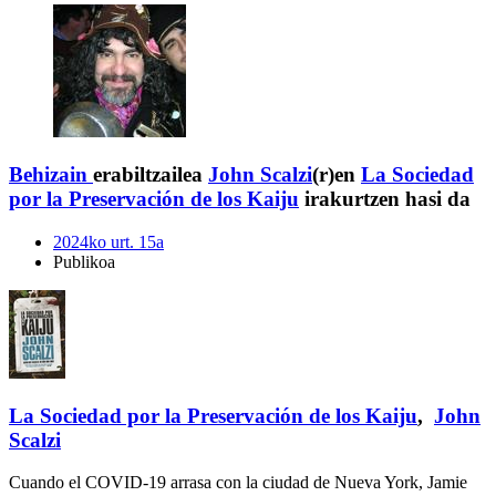
Behizain
erabiltzailea
John Scalzi
(r)en
La Sociedad
por la Preservación de los Kaiju
irakurtzen hasi da
2024ko urt. 15a
Publikoa
La Sociedad por la Preservación de los Kaiju
,
John
Scalzi
Cuando el COVID-19 arrasa con la ciudad de Nueva York, Jamie