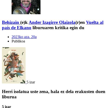
Behizain
(e)k
Ander Izagirre Olaizola
(r)en
Vuelta al
país de Elkano
liburuaren kritika egin du
2023ko aza. 20a
Publikoa
5 izar
Herri isolatua uste zena, hala ez dela erakusten duen
liburua
5 izar