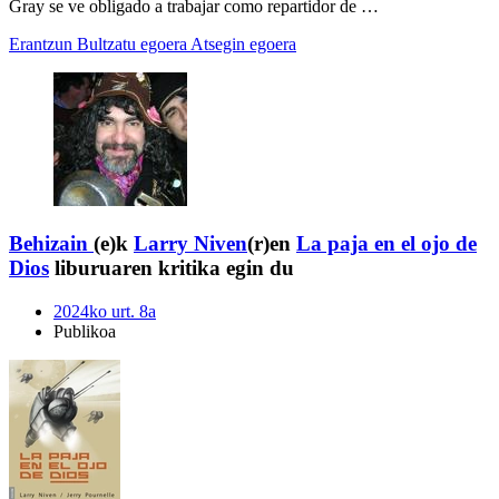
Gray se ve obligado a trabajar como repartidor de …
Erantzun
Bultzatu egoera
Atsegin egoera
Behizain
(e)k
Larry Niven
(r)en
La paja en el ojo de
Dios
liburuaren kritika egin du
2024ko urt. 8a
Publikoa