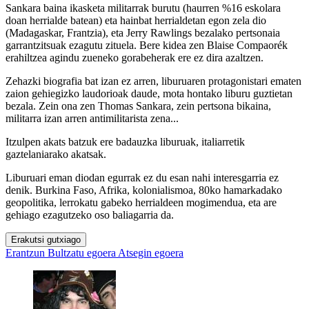
Sankara baina ikasketa militarrak burutu (haurren %16 eskolara
doan herrialde batean) eta hainbat herrialdetan egon zela dio
(Madagaskar, Frantzia), eta Jerry Rawlings bezalako pertsonaia
garrantzitsuak ezagutu zituela. Bere kidea zen Blaise Compaorék
erahiltzea agindu zueneko gorabeherak ere ez dira azaltzen.
Zehazki biografia bat izan ez arren, liburuaren protagonistari ematen
zaion gehiegizko laudorioak daude, mota hontako liburu guztietan
bezala. Zein ona zen Thomas Sankara, zein pertsona bikaina,
militarra izan arren antimilitarista zena...
Itzulpen akats batzuk ere badauzka liburuak, italiarretik
gaztelaniarako akatsak.
Liburuari eman diodan egurrak ez du esan nahi interesgarria ez
denik. Burkina Faso, Afrika, kolonialismoa, 80ko hamarkadako
geopolitika, lerrokatu gabeko herrialdeen mogimendua, eta are
gehiago ezagutzeko oso baliagarria da.
Erakutsi gutxiago
Erantzun
Bultzatu egoera
Atsegin egoera