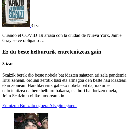
3 izar
Cuando el COVID-19 arrasa con la ciudad de Nueva York, Jamie
Gray se ve obligado …
Ez du beste helbururik entretenitzeaz gain
3 izar
Scalzik berak dio beste nobela bat idazten saiatzen ari zela pandemia
Iritsi zenean, orduan zerotik hasi eta arinagoa den beste hau idazteari
ekin zionean. Handikeriarik gabeko nobela bat da, irakurlea
entretenitzea da bere helburu bakarra, eta hori bai lortzen duela,
John Scalziren ohiko umorearekin.
Erantzun
Bultzatu egoera
Atsegin egoera