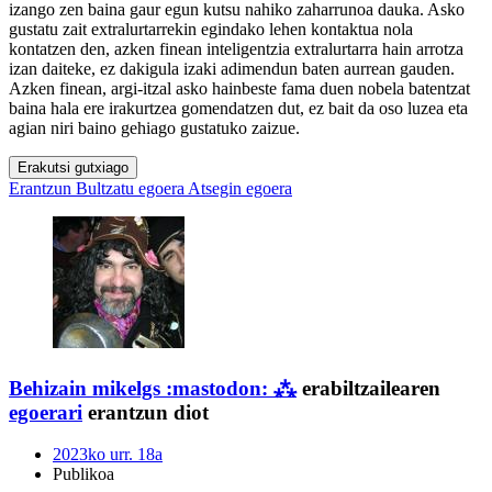
izango zen baina gaur egun kutsu nahiko zaharrunoa dauka. Asko
gustatu zait extralurtarrekin egindako lehen kontaktua nola
kontatzen den, azken finean inteligentzia extralurtarra hain arrotza
izan daiteke, ez dakigula izaki adimendun baten aurrean gauden.
Azken finean, argi-itzal asko hainbeste fama duen nobela batentzat
baina hala ere irakurtzea gomendatzen dut, ez bait da oso luzea eta
agian niri baino gehiago gustatuko zaizue.
Erakutsi gutxiago
Erantzun
Bultzatu egoera
Atsegin egoera
Behizain
mikelgs :mastodon: ⁂
erabiltzailearen
egoerari
erantzun diot
2023ko urr. 18a
Publikoa