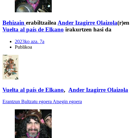
Behizain
erabiltzailea
Ander Izagirre Olaizola
(r)en
Vuelta al país de Elkano
irakurtzen hasi da
2023ko aza. 7a
Publikoa
Vuelta al país de Elkano
,
Ander Izagirre Olaizola
Erantzun
Bultzatu egoera
Atsegin egoera