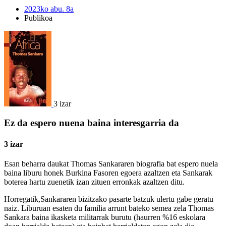
2023ko abu. 8a
Publikoa
3 izar
Ez da espero nuena baina interesgarria da
3 izar
Esan beharra daukat Thomas Sankararen biografia bat espero nuela
baina liburu honek Burkina Fasoren egoera azaltzen eta Sankarak
boterea hartu zuenetik izan zituen erronkak azaltzen ditu.
Horregatik,Sankararen bizitzako pasarte batzuk ulertu gabe geratu
naiz. Liburuan esaten du familia arrunt bateko semea zela Thomas
Sankara baina ikasketa militarrak burutu (haurren %16 eskolara