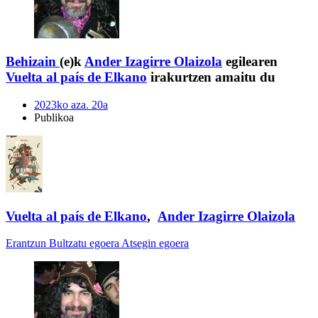
Behizain
(e)k
Ander Izagirre Olaizola
egilearen
Vuelta al país de Elkano
irakurtzen amaitu du
2023ko aza. 20a
Publikoa
Vuelta al país de Elkano
,
Ander Izagirre Olaizola
Erantzun
Bultzatu egoera
Atsegin egoera