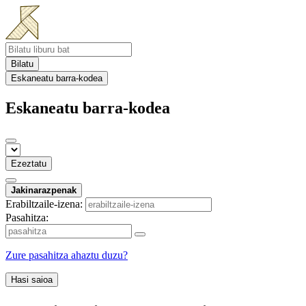
Bilatu
Eskaneatu barra-kodea
Eskaneatu barra-kodea
Ezeztatu
Jakinarazpenak
Erabiltzaile-izena:
Pasahitza:
Zure pasahitza ahaztu duzu?
Hasi saioa