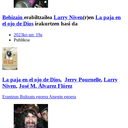
Behizain
erabiltzailea
Larry Niven
(r)en
La paja en
el ojo de Dios
irakurtzen hasi da
2023ko urr. 19a
Publikoa
La paja en el ojo de Dios
,
Jerry Pournelle
,
Larry
Niven
,
José M. Álvarez Flórez
Erantzun
Bultzatu egoera
Atsegin egoera