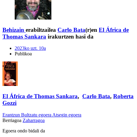
Behizain
erabiltzailea
Carlo Bata
(r)en
El África de
Thomas Sankara
irakurtzen hasi da
2023ko uzt. 10a
Publikoa
El África de Thomas Sankara
,
Carlo Bata
,
Roberta
Gozzi
Erantzun
Bultzatu egoera
Atsegin egoera
Berriagoa
Zaharragoa
Egoera ondo bidali da