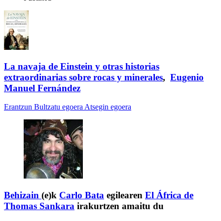
La navaja de Einstein y otras historias
extraordinarias sobre rocas y minerales
,
Eugenio
Manuel Fernández
Erantzun
Bultzatu egoera
Atsegin egoera
Behizain
(e)k
Carlo Bata
egilearen
El África de
Thomas Sankara
irakurtzen amaitu du