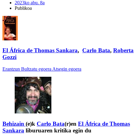
2023ko abu. 8a
Publikoa
El África de Thomas Sankara
,
Carlo Bata
,
Roberta
Gozzi
Erantzun
Bultzatu egoera
Atsegin egoera
Behizain
(e)k
Carlo Bata
(r)en
El África de Thomas
Sankara
liburuaren kritika egin du