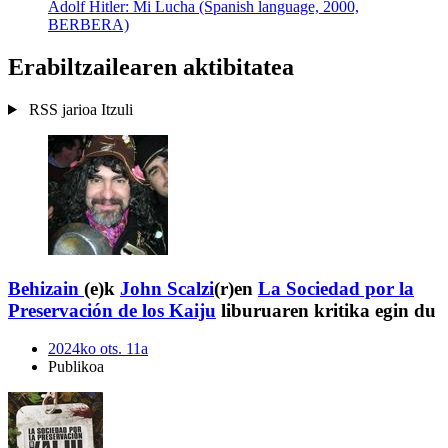
Adolf Hitler: Mi Lucha (Spanish language, 2000,
BERBERA)
Erabiltzailearen aktibitatea
RSS jarioa
Itzuli
Behizain
(e)k
John Scalzi
(r)en
La Sociedad por la
Preservación de los Kaiju
liburuaren kritika egin du
2024ko ots. 11a
Publikoa