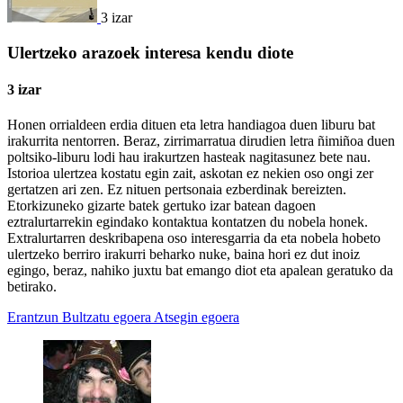
3 izar
Ulertzeko arazoek interesa kendu diote
3 izar
Honen orrialdeen erdia dituen eta letra handiagoa duen liburu bat
irakurrita nentorren. Beraz, zirrimarratua dirudien letra ñimiñoa duen
poltsiko-liburu lodi hau irakurtzen hasteak nagitasunez bete nau.
Istorioa ulertzea kostatu egin zait, askotan ez nekien oso ongi zer
gertatzen ari zen. Ez nituen pertsonaia ezberdinak bereizten.
Etorkizuneko gizarte batek gertuko izar batean dagoen
eztralurtarrekin egindako kontaktua kontatzen du nobela honek.
Extralurtarren deskribapena oso interesgarria da eta nobela hobeto
ulertzeko berriro irakurri beharko nuke, baina hori ez dut inoiz
egingo, beraz, nahiko juxtu bat emango diot eta apalean geratuko da
betirako.
Erantzun
Bultzatu egoera
Atsegin egoera