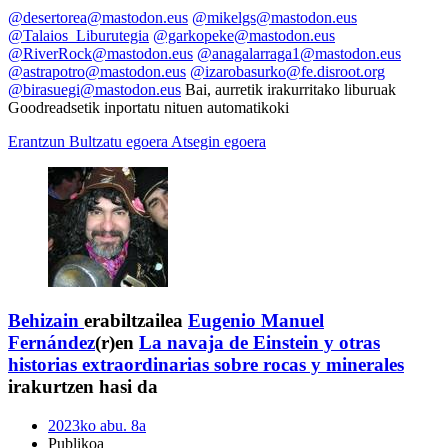
@desertorea@mastodon.eus
@mikelgs@mastodon.eus
@Talaios_Liburutegia
@garkopeke@mastodon.eus
@RiverRock@mastodon.eus
@anagalarraga1@mastodon.eus
@astrapotro@mastodon.eus
@izarobasurko@fe.disroot.org
@birasuegi@mastodon.eus
Bai, aurretik irakurritako liburuak
Goodreadsetik inportatu nituen automatikoki
Erantzun
Bultzatu egoera
Atsegin egoera
Behizain
erabiltzailea
Eugenio Manuel
Fernández
(r)en
La navaja de Einstein y otras
historias extraordinarias sobre rocas y minerales
irakurtzen hasi da
2023ko abu. 8a
Publikoa