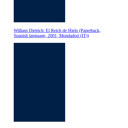
William Dietrich: El Reich de Hielo (Paperback,
Spanish language, 2001, Mondadori (IT))