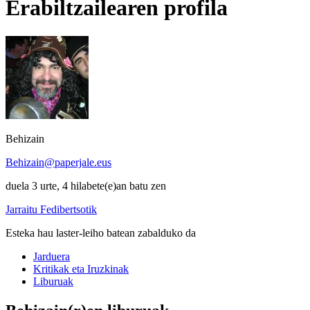
Erabiltzailearen profila
Behizain
Behizain@paperjale.eus
duela 3 urte, 4 hilabete(e)an batu zen
Jarraitu Fedibertsotik
Esteka hau laster-leiho batean zabalduko da
Jarduera
Kritikak eta Iruzkinak
Liburuak