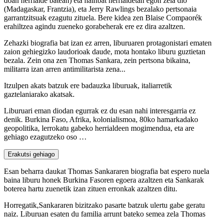
doan herrialde batean) eta hainbat herrialdetan egon zela dio
(Madagaskar, Frantzia), eta Jerry Rawlings bezalako pertsonaia
garrantzitsuak ezagutu zituela. Bere kidea zen Blaise Compaorék
erahiltzea agindu zueneko gorabeherak ere ez dira azaltzen.
Zehazki biografia bat izan ez arren, liburuaren protagonistari ematen
zaion gehiegizko laudorioak daude, mota hontako liburu guztietan
bezala. Zein ona zen Thomas Sankara, zein pertsona bikaina,
militarra izan arren antimilitarista zena...
Itzulpen akats batzuk ere badauzka liburuak, italiarretik
gaztelaniarako akatsak.
Liburuari eman diodan egurrak ez du esan nahi interesgarria ez
denik. Burkina Faso, Afrika, kolonialismoa, 80ko hamarkadako
geopolitika, lerrokatu gabeko herrialdeen mogimendua, eta are
gehiago ezagutzeko oso …
Erakutsi gehiago
Esan beharra daukat Thomas Sankararen biografia bat espero nuela
baina liburu honek Burkina Fasoren egoera azaltzen eta Sankarak
boterea hartu zuenetik izan zituen erronkak azaltzen ditu.
Horregatik,Sankararen bizitzako pasarte batzuk ulertu gabe geratu
naiz. Liburuan esaten du familia arrunt bateko semea zela Thomas