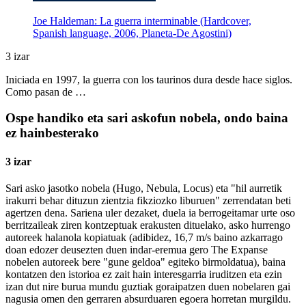
Joe Haldeman: La guerra interminable (Hardcover,
Spanish language, 2006, Planeta-De Agostini)
3 izar
Iniciada en 1997, la guerra con los taurinos dura desde hace siglos.
Como pasan de …
Ospe handiko eta sari askofun nobela, ondo baina
ez hainbesterako
3 izar
Sari asko jasotko nobela (Hugo, Nebula, Locus) eta "hil aurretik
irakurri behar dituzun zientzia fikziozko liburuen" zerrendatan beti
agertzen dena. Sariena uler dezaket, duela ia berrogeitamar urte oso
berritzaileak ziren kontzeptuak erakusten dituelako, asko hurrengo
autoreek halanola kopiatuak (adibidez, 16,7 m/s baino azkarrago
doan edozer deusezten duen indar-eremua gero The Expanse
nobelen autoreek bere "gune geldoa" egiteko birmoldatua), baina
kontatzen den istorioa ez zait hain interesgarria iruditzen eta ezin
izan dut nire burua mundu guztiak goraipatzen duen nobelaren gai
nagusia omen den gerraren absurduaren egoera horretan murgildu.