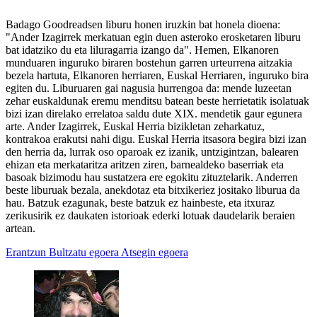
Badago Goodreadsen liburu honen iruzkin bat honela dioena:
"Ander Izagirrek merkatuan egin duen asteroko erosketaren liburu
bat idatziko du eta liluragarria izango da". Hemen, Elkanoren
munduaren inguruko biraren bostehun garren urteurrena aitzakia
bezela hartuta, Elkanoren herriaren, Euskal Herriaren, inguruko bira
egiten du. Liburuaren gai nagusia hurrengoa da: mende luzeetan
zehar euskaldunak eremu menditsu batean beste herrietatik isolatuak
bizi izan direlako errelatoa saldu dute XIX. mendetik gaur egunera
arte. Ander Izagirrek, Euskal Herria bizikletan zeharkatuz,
kontrakoa erakutsi nahi digu. Euskal Herria itsasora begira bizi izan
den herria da, lurrak oso oparoak ez izanik, untzigintzan, balearen
ehizan eta merkataritza aritzen ziren, barnealdeko baserriak eta
basoak bizimodu hau sustatzera ere egokitu zituztelarik. Anderren
beste liburuak bezala, anekdotaz eta bitxikeriez jositako liburua da
hau. Batzuk ezagunak, beste batzuk ez hainbeste, eta itxuraz
zerikusirik ez daukaten istorioak ederki lotuak daudelarik beraien
artean.
Erantzun
Bultzatu egoera
Atsegin egoera