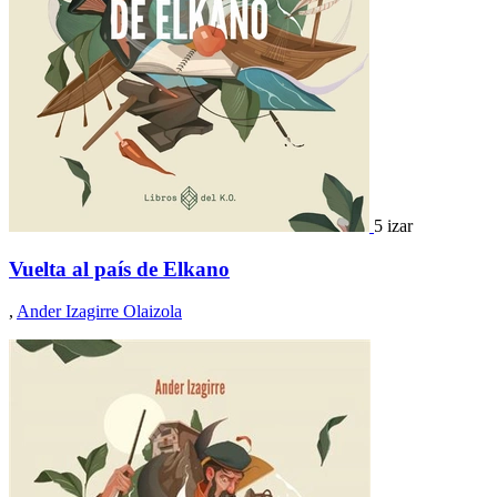
5 izar
Vuelta al país de Elkano
,
Ander Izagirre Olaizola