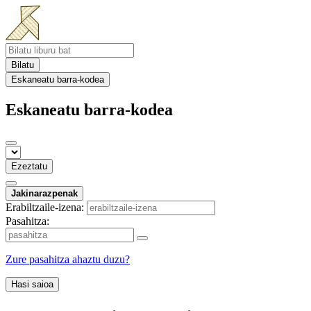
Bilatu
Eskaneatu barra-kodea
Eskaneatu barra-kodea
Ezeztatu
Jakinarazpenak
Erabiltzaile-izena:
Pasahitza:
Zure pasahitza ahaztu duzu?
Hasi saioa