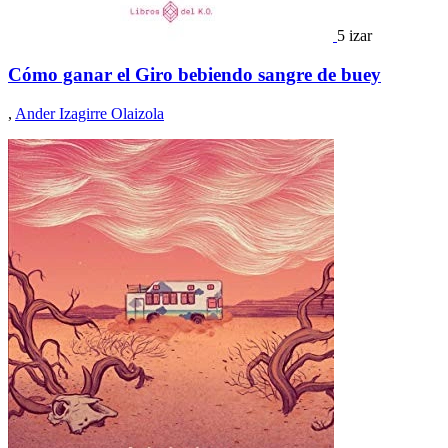
5 izar
Cómo ganar el Giro bebiendo sangre de buey
,
Ander Izagirre Olaizola