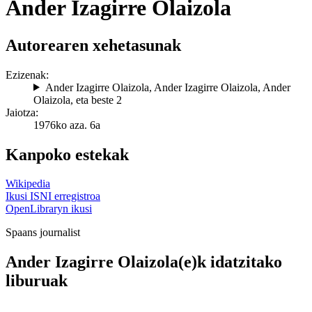
Ander Izagirre Olaizola
Autorearen xehetasunak
Ezizenak:
Ander Izagirre Olaizola
,
Ander Izagirre Olaizola
,
Ander
Olaizola
, eta beste 2
Jaiotza:
1976ko aza. 6a
Kanpoko estekak
Wikipedia
Ikusi ISNI erregistroa
OpenLibraryn ikusi
Spaans journalist
Ander Izagirre Olaizola(e)k idatzitako
liburuak