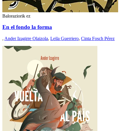
Baloraziorik ez
En el fondo la forma
,
Ander Izagirre Olaizola
,
Leila Guerriero
,
Cinta Fosch Pérez