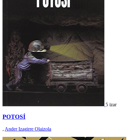
5 izar
POTOSÍ
,
Ander Izagirre Olaizola