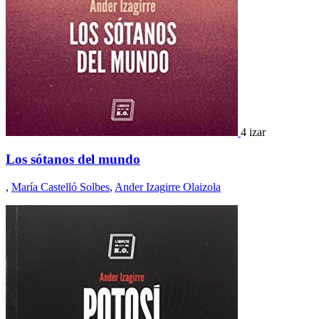
4 izar
Los sótanos del mundo
,
María Castelló Solbes
,
Ander Izagirre Olaizola