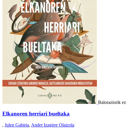
Baloraziorik ez
Elkanoren herriari bueltaka
,
Julen Gabiria
,
Ander Izagirre Olaizola