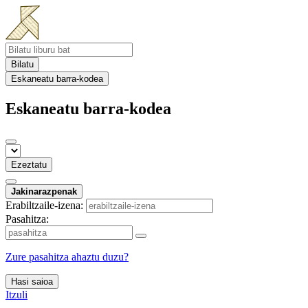
Bilatu
Eskaneatu barra-kodea
Eskaneatu barra-kodea
Ezeztatu
Jakinarazpenak
Erabiltzaile-izena:
Pasahitza:
Zure pasahitza ahaztu duzu?
Hasi saioa
Itzuli