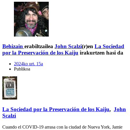
Behizain
erabiltzailea
John Scalzi
(r)en
La Sociedad
por la Preservación de los Kaiju
irakurtzen hasi da
2024ko urt. 15a
Publikoa
La Sociedad por la Preservación de los Kaiju
,
John
Scalzi
Cuando el COVID-19 arrasa con la ciudad de Nueva York, Jamie