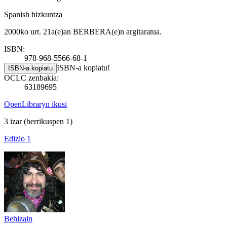
Spanish hizkuntza
2000ko urt. 21a(e)an BERBERA(e)n argitaratua.
ISBN:
978-968-5566-68-1
ISBN-a kopiatu!
ISBN-a kopiatu
OCLC zenbakia:
63189695
OpenLibraryn ikusi
3 izar
(berrikuspen 1)
Edizio 1
Behizain