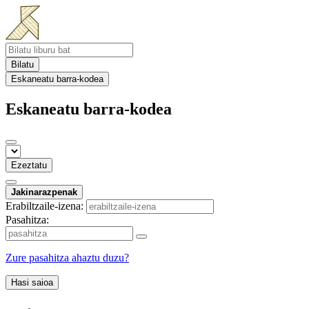
Bilatu
Eskaneatu barra-kodea
Eskaneatu barra-kodea
Ezeztatu
Jakinarazpenak
Erabiltzaile-izena:
Pasahitza:
Zure pasahitza ahaztu duzu?
Hasi saioa