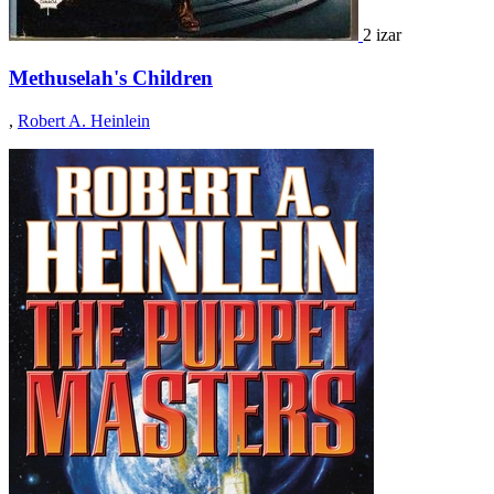
2 izar
Methuselah's Children
,
Robert A. Heinlein