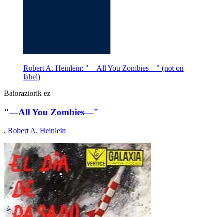
Robert A. Heinlein: "—All You Zombies—" (not on
label)
Baloraziorik ez
"—All You Zombies—"
,
Robert A. Heinlein