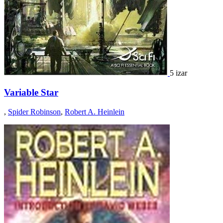
5 izar
Variable Star
,
Spider Robinson
,
Robert A. Heinlein