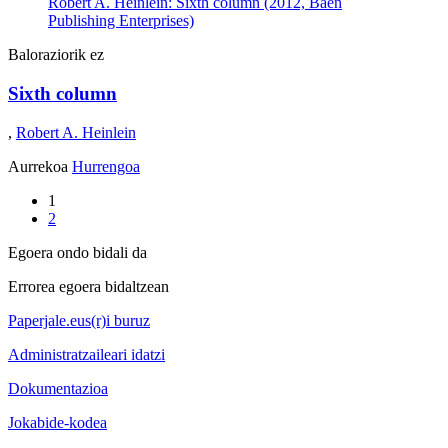
Robert A. Heinlein: Sixth column (2012, Baen
Publishing Enterprises)
Baloraziorik ez
Sixth column
,
Robert A. Heinlein
Aurrekoa
Hurrengoa
1
2
Egoera ondo bidali da
Errorea egoera bidaltzean
Paperjale.eus(r)i buruz
Administratzaileari idatzi
Dokumentazioa
Jokabide-kodea