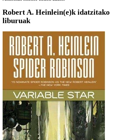
Robert A. Heinlein(e)k idatzitako
liburuak