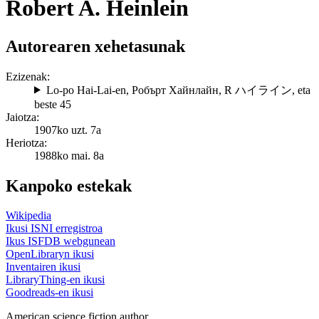
Robert A. Heinlein
Autorearen xehetasunak
Ezizenak:
Lo-po Hai-Lai-en
,
Робърт Хайнлайн
,
R ハイライン
, eta
beste 45
Jaiotza:
1907ko uzt. 7a
Heriotza:
1988ko mai. 8a
Kanpoko estekak
Wikipedia
Ikusi ISNI erregistroa
Ikus ISFDB webgunean
OpenLibraryn ikusi
Inventairen ikusi
LibraryThing-en ikusi
Goodreads-en ikusi
American science fiction author