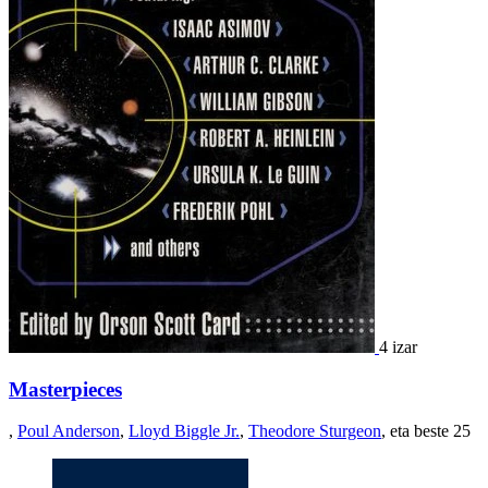
4 izar
Masterpieces
,
Poul Anderson
,
Lloyd Biggle Jr.
,
Theodore Sturgeon
, eta beste 25