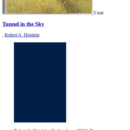
5 izar
Tunnel in the Sky
,
Robert A. Heinlein