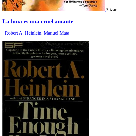
3 izar
La luna es una cruel amante
,
Robert A. Heinlein
,
Manuel Mata