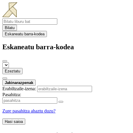
Bilatu
Eskaneatu barra-kodea
Eskaneatu barra-kodea
Ezeztatu
Jakinarazpenak
Erabiltzaile-izena:
Pasahitza:
Zure pasahitza ahaztu duzu?
Hasi saioa