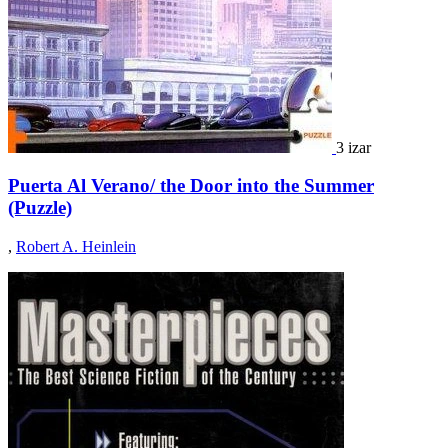
3 izar
Puerta Al Verano/ the Door into the Summer
(Puzzle)
,
Robert A. Heinlein