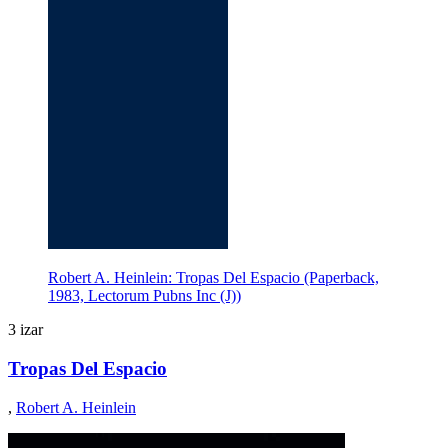
Robert A. Heinlein: Tropas Del Espacio (Paperback,
1983, Lectorum Pubns Inc (J))
3 izar
Tropas Del Espacio
,
Robert A. Heinlein