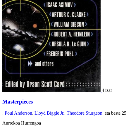
4 izar
Masterpieces
,
Poul Anderson
,
Lloyd Biggle Jr.
,
Theodore Sturgeon
, eta beste 25
Aurrekoa
Hurrengoa