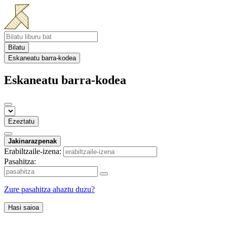
Bilatu
Eskaneatu barra-kodea
Eskaneatu barra-kodea
Ezeztatu
Jakinarazpenak
Erabiltzaile-izena:
Pasahitza:
Zure pasahitza ahaztu duzu?
Hasi saioa