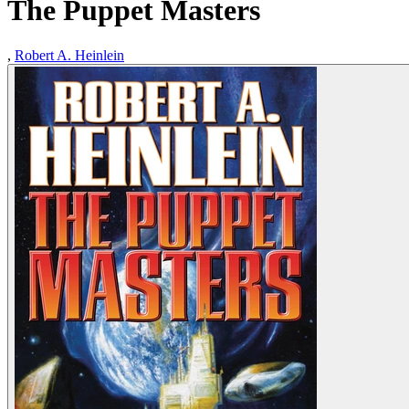
The Puppet Masters
,
Robert A. Heinlein