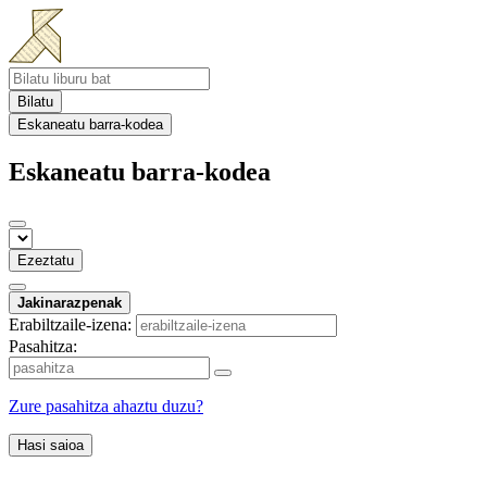
Bilatu
Eskaneatu barra-kodea
Eskaneatu barra-kodea
Ezeztatu
Jakinarazpenak
Erabiltzaile-izena:
Pasahitza:
Zure pasahitza ahaztu duzu?
Hasi saioa