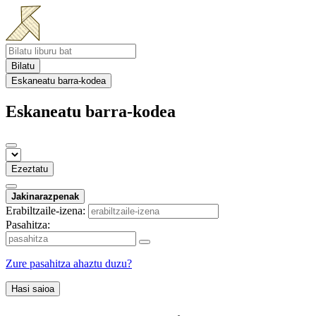
Bilatu
Eskaneatu barra-kodea
Eskaneatu barra-kodea
Ezeztatu
Jakinarazpenak
Erabiltzaile-izena:
Pasahitza:
Zure pasahitza ahaztu duzu?
Hasi saioa