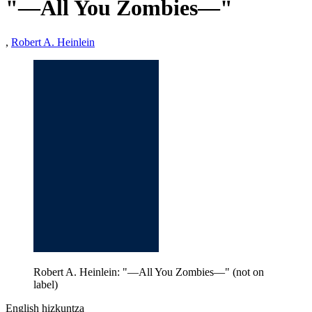
"—All You Zombies—"
,
Robert A. Heinlein
Robert A. Heinlein: "—All You Zombies—" (not on
label)
English hizkuntza