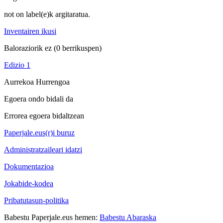
not on label(e)k argitaratua.
Inventairen ikusi
Baloraziorik ez
(0 berrikuspen)
Edizio 1
Aurrekoa
Hurrengoa
Egoera ondo bidali da
Errorea egoera bidaltzean
Paperjale.eus(r)i buruz
Administratzaileari idatzi
Dokumentazioa
Jokabide-kodea
Pribatutasun-politika
Babestu Paperjale.eus hemen:
Babestu Abaraska