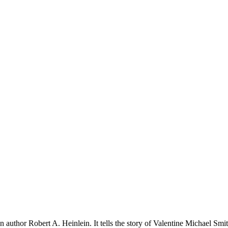
n author Robert A. Heinlein. It tells the story of Valentine Michael Sm