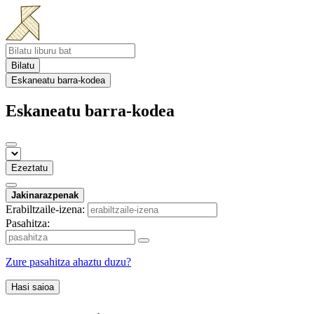
Bilatu
Eskaneatu barra-kodea
Eskaneatu barra-kodea
Ezeztatu
Jakinarazpenak
Erabiltzaile-izena:
Pasahitza:
Zure pasahitza ahaztu duzu?
Hasi saioa