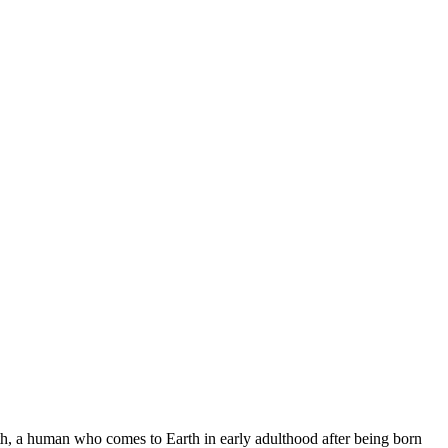
ith, a human who comes to Earth in early adulthood after being born