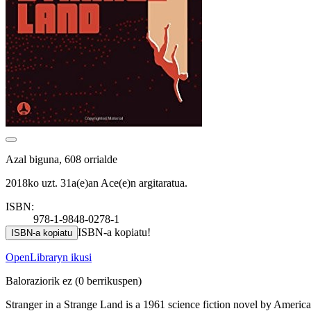
Azal biguna, 608 orrialde
2018ko uzt. 31a(e)an Ace(e)n argitaratua.
ISBN:
978-1-9848-0278-1
ISBN-a kopiatu!
ISBN-a kopiatu
OpenLibraryn ikusi
Baloraziorik ez
(0 berrikuspen)
Stranger in a Strange Land is a 1961 science fiction novel by America