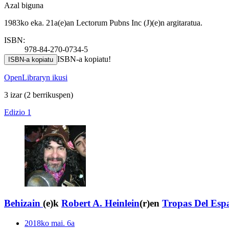
Azal biguna
1983ko eka. 21a(e)an Lectorum Pubns Inc (J)(e)n argitaratua.
ISBN:
978-84-270-0734-5
ISBN-a kopiatu!
ISBN-a kopiatu
OpenLibraryn ikusi
3 izar
(2 berrikuspen)
Edizio 1
Behizain
(e)k
Robert A. Heinlein
(r)en
Tropas Del Esp
2018ko mai. 6a