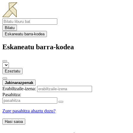
Bilatu
Eskaneatu barra-kodea
Eskaneatu barra-kodea
Ezeztatu
Jakinarazpenak
Erabiltzaile-izena:
Pasahitza:
Zure pasahitza ahaztu duzu?
Hasi saioa