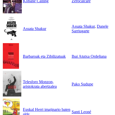
Kobane Calling
Zerocalcare
Assata Shakur
,
Danele
Assata Shakur
Sarriugarte
Barbaroak eta Zibilizatuak
Ibai Atutxa Ordeñana
Telesforo Monzon,
Pako Sudupe
aristokrata abertzalea
Euskal Herri imajinario baten
Santi Leoné
alde