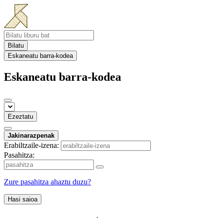
Bilatu
Eskaneatu barra-kodea
Eskaneatu barra-kodea
Ezeztatu
Jakinarazpenak
Erabiltzaile-izena:
Pasahitza:
Zure pasahitza ahaztu duzu?
Hasi saioa