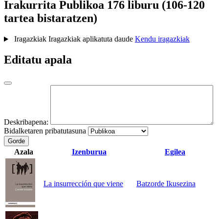
Irakurrita
Publikoa
176 liburu (106-120
tartea bistaratzen)
Iragazkiak
Iragazkiak aplikatuta daude
Kendu iragazkiak
Editatu apala
Deskribapena:
Bidalketaren pribatutasuna
Gorde
Azala
Izenburua
Egilea
La insurrección que viene
Batzorde Ikusezina