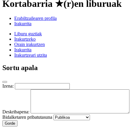
Kortabarria ★(r)en liburuak
Erabiltzailearen profila
Irakurrita
Liburu guztiak
Irakurtzeko
Orain irakurtzen
Irakurrita
Irakurtzeari utzita
Sortu apala
Izena:
Deskribapena:
Bidalketaren pribatutasuna
Gorde