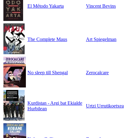
El Método Yakarta
Vincent Bevins
The Complete Maus
Art Spiegelman
No sleep till Shengal
Zerocalcare
Kurdistan - Argi bat Ekialde
Urtzi Urrutikoetxea
Hurbilean