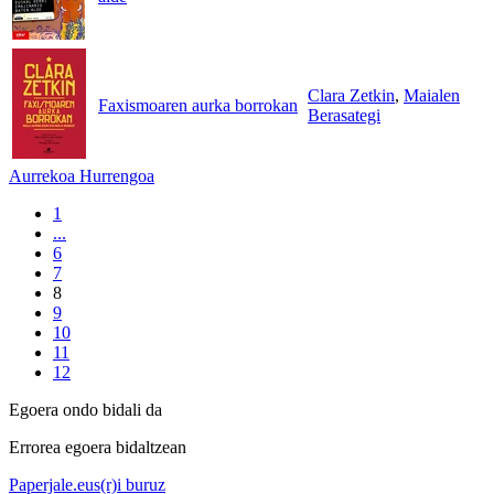
Clara Zetkin
,
Maialen
Faxismoaren aurka borrokan
Berasategi
Aurrekoa
Hurrengoa
1
...
6
7
8
9
10
11
12
Egoera ondo bidali da
Errorea egoera bidaltzean
Paperjale.eus(r)i buruz