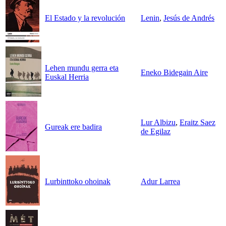
El Estado y la revolución
Lenin
,
Jesús de Andrés
Lehen mundu gerra eta
Eneko Bidegain Aire
Euskal Herria
Lur Albizu
,
Eraitz Saez
Gureak ere badira
de Egilaz
Lurbinttoko ohoinak
Adur Larrea