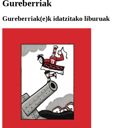
Gureberriak
Gureberriak(e)k idatzitako liburuak