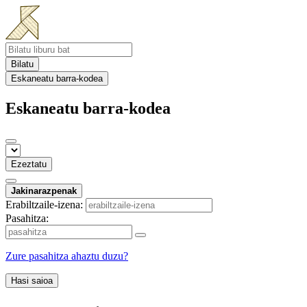
Bilatu
Eskaneatu barra-kodea
Eskaneatu barra-kodea
Ezeztatu
Jakinarazpenak
Erabiltzaile-izena:
Pasahitza:
Zure pasahitza ahaztu duzu?
Hasi saioa