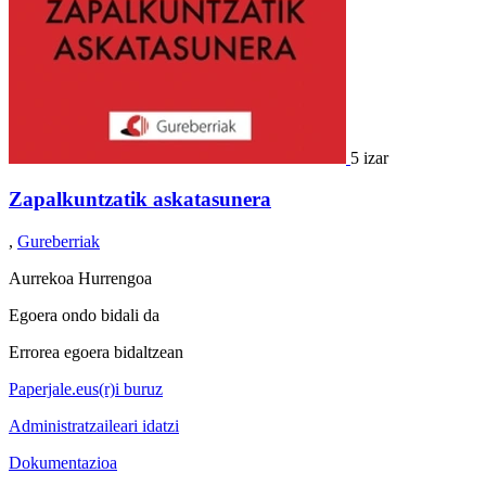
5 izar
Zapalkuntzatik askatasunera
,
Gureberriak
Aurrekoa
Hurrengoa
Egoera ondo bidali da
Errorea egoera bidaltzean
Paperjale.eus(r)i buruz
Administratzaileari idatzi
Dokumentazioa