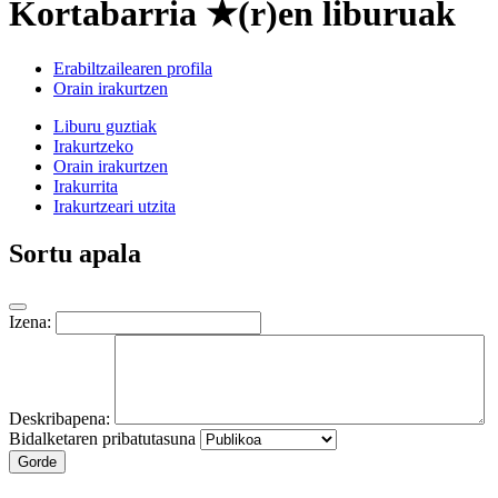
Kortabarria ★(r)en liburuak
Erabiltzailearen profila
Orain irakurtzen
Liburu guztiak
Irakurtzeko
Orain irakurtzen
Irakurrita
Irakurtzeari utzita
Sortu apala
Izena:
Deskribapena:
Bidalketaren pribatutasuna
Gorde