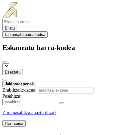
Bilatu
Eskaneatu barra-kodea
Eskaneatu barra-kodea
Ezeztatu
Jakinarazpenak
Erabiltzaile-izena:
Pasahitza:
Zure pasahitza ahaztu duzu?
Hasi saioa