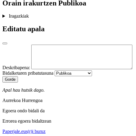
Orain irakurtzen
Publikoa
Iragazkiak
Editatu apala
Deskribapena:
Bidalketaren pribatutasuna
Gorde
Apal hau hutsik dago.
Aurrekoa
Hurrengoa
Egoera ondo bidali da
Errorea egoera bidaltzean
Paperjale.eus(r)i buruz