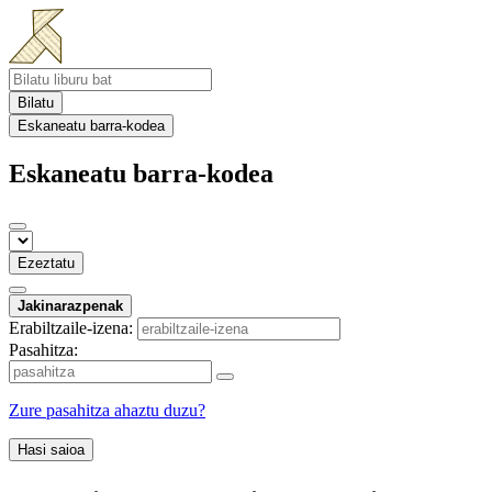
Bilatu
Eskaneatu barra-kodea
Eskaneatu barra-kodea
Ezeztatu
Jakinarazpenak
Erabiltzaile-izena:
Pasahitza:
Zure pasahitza ahaztu duzu?
Hasi saioa