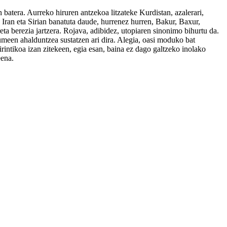
n batera. Aurreko hiruren antzekoa litzateke Kurdistan, azalerari,
k, Iran eta Sirian banatuta daude, hurrenez hurren, Bakur, Baxur,
a berezia jartzera. Rojava, adibidez, utopiaren sinonimo bihurtu da.
kumeen ahalduntzea sustatzen ari dira. Alegia, oasi moduko bat
intikoa izan zitekeen, egia esan, baina ez dago galtzeko inolako
eena.