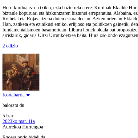
Herri kurdua ez da txikia, ezta bazterrekoa ere. Kurduak Ekialde Hurbil
biztanle kopuruari eta hizkuntzaren hiztunei erreparatuta. Alabaina, ez 
Rojhelat eta Rojava izena duten eskualdeetan. Azken urteotan Ekialde
Han, zatiketa eta ezinikusi etniko, erlijioso eta politikoen gainetik,
fundamentalismoen basamortuan. Liburu honek bidaia bat proposatzen d
arriskurik, gidaria Urtzi Urrutikoetxea baita. Hura oso ondo ezagutzen 
2 edizio
Kortabarria ★
baloratu du
5 izar
2023ko mar. 11a
Aurrekoa
Hurrengoa
Egoera ondo bidali da