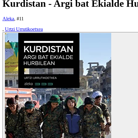
Kurdistan - Argi bat Ekialde H
Aleka
, #
11
,
Urtzi Urrutikoetxea