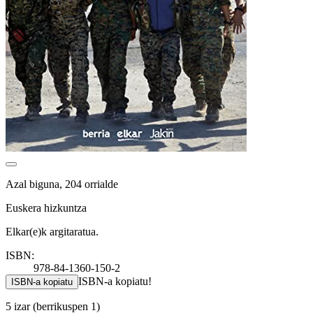
Azal biguna, 204 orrialde
Euskera hizkuntza
Elkar(e)k argitaratua.
ISBN:
978-84-1360-150-2
ISBN-a kopiatu!
ISBN-a kopiatu
5 izar
(berrikuspen 1)