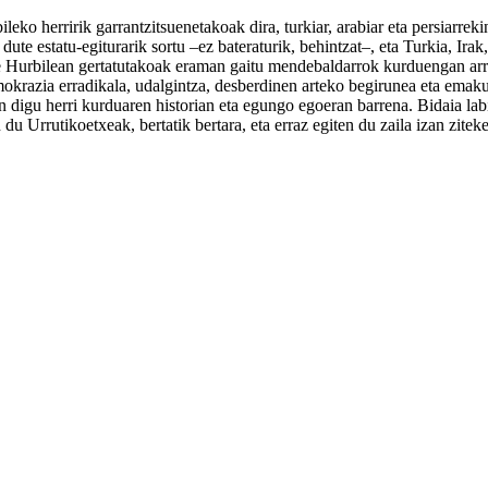
eko herririk garrantzitsuenetakoak dira, turkiar, arabiar eta persiarreki
dute estatu-egiturarik sortu –ez bateraturik, behintzat–, eta Turkia, Ira
 Hurbilean gertatutakoak eraman gaitu mendebaldarrok kurduengan arret
 demokrazia erradikala, udalgintza, desberdinen arteko begirunea eta ema
igu herri kurduaren historian eta egungo egoeran barrena. Bidaia labir
du Urrutikoetxeak, bertatik bertara, eta erraz egiten du zaila izan zitek