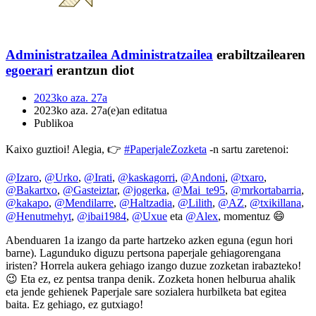
Administratzailea
Administratzailea
erabiltzailearen
egoerari
erantzun diot
2023ko aza. 27a
2023ko aza. 27a(e)an editatua
Publikoa
Kaixo guztioi! Alegia, 👉
#PaperjaleZozketa
-n sartu zaretenoi:
@Izaro
,
@Urko
,
@Irati
,
@kaskagorri
,
@Andoni
,
@txaro
,
@Bakartxo
,
@Gasteiztar
,
@jogerka
,
@Mai_te95
,
@mrkortabarria
,
@kakapo
,
@Mendilarre
,
@Haltzadia
,
@Lilith
,
@AZ
,
@txikillana
,
@Henutmehyt
,
@ibai1984
,
@Uxue
eta
@Alex
, momentuz 😄
Abenduaren 1a izango da parte hartzeko azken eguna (egun hori
barne). Lagunduko diguzu pertsona paperjale gehiagorengana
iristen? Horrela aukera gehiago izango duzue zozketan irabazteko!
😉 Eta ez, ez pentsa tranpa denik. Zozketa honen helburua ahalik
eta jende gehienek Paperjale sare sozialera hurbilketa bat egitea
baita. Ez gehiago, ez gutxiago!