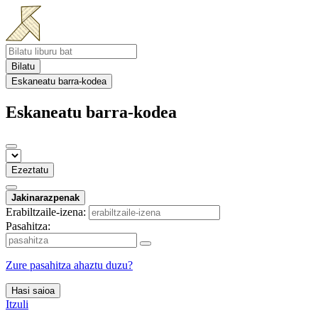
Bilatu
Eskaneatu barra-kodea
Eskaneatu barra-kodea
Ezeztatu
Jakinarazpenak
Erabiltzaile-izena:
Pasahitza:
Zure pasahitza ahaztu duzu?
Hasi saioa
Itzuli