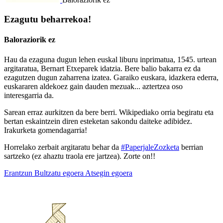
Ezagutu beharrekoa!
Baloraziorik ez
Hau da ezaguna dugun lehen euskal liburu inprimatua, 1545. urtean
argitaratua, Bernart Etxeparek idatzia. Bere balio bakarra ez da
ezagutzen dugun zaharrena izatea. Garaiko euskara, idazkera ederra,
euskararen aldekoez gain dauden mezuak... aztertzea oso
interesgarria da.
Sarean erraz aurkitzen da bere berri. Wikipediako orria begiratu eta
bertan eskaintzein diren esteketan sakondu daiteke adibidez.
Irakurketa gomendagarria!
Horrelako zerbait argitaratu behar da
#PaperjaleZozketa
berrian
sartzeko (ez ahaztu traola ere jartzea). Zorte on!!
Erantzun
Bultzatu egoera
Atsegin egoera