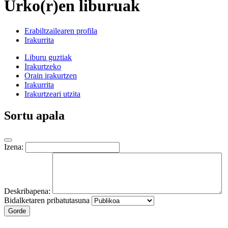
Urko(r)en liburuak
Erabiltzailearen profila
Irakurrita
Liburu guztiak
Irakurtzeko
Orain irakurtzen
Irakurrita
Irakurtzeari utzita
Sortu apala
Izena:
Deskribapena:
Bidalketaren pribatutasuna
Gorde