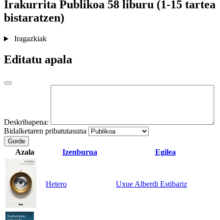
Irakurrita
Publikoa
58 liburu (1-15 tartea
bistaratzen)
Iragazkiak
Editatu apala
Deskribapena:
Bidalketaren pribatutasuna
Gorde
Azala
Izenburua
Egilea
Hetero
Uxue Alberdi Estibariz