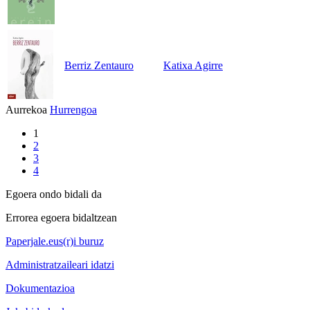
Berriz Zentauro
Katixa Agirre
Aurrekoa
Hurrengoa
1
2
3
4
Egoera ondo bidali da
Errorea egoera bidaltzean
Paperjale.eus(r)i buruz
Administratzaileari idatzi
Dokumentazioa