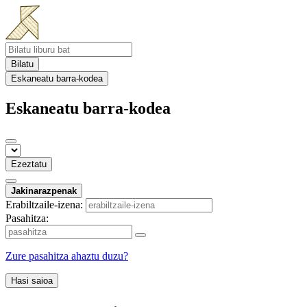
Bilatu
Eskaneatu barra-kodea
Eskaneatu barra-kodea
Ezeztatu
Jakinarazpenak
Erabiltzaile-izena:
Pasahitza:
Zure pasahitza ahaztu duzu?
Hasi saioa