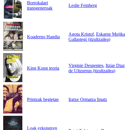
Borrokalari
Leslie Feinberg
transgeneroak
Agota Kristof
,
Eskarne Mujika
Koaderno Handia
Gallastegi (itzultzailea)
Virginie Despentes
,
Itziar Diaz
King Kong teoria
de Ultzurrun (itzultzailea)
Printzak begietan
Iratxe Ormatza Imatz
Loak ezkutatzen