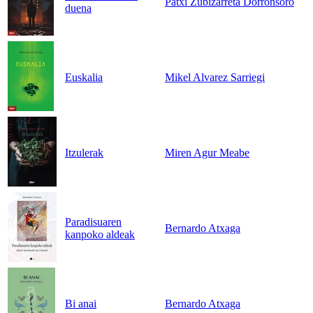
Patxi Zubizarreta Dorronsoro
duena
Euskalia
Mikel Alvarez Sarriegi
Itzulerak
Miren Agur Meabe
Paradisuaren
Bernardo Atxaga
kanpoko aldeak
Bi anai
Bernardo Atxaga