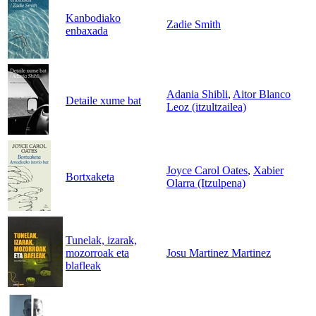
Kanbodiako
Zadie Smith
enbaxada
Adania Shibli
,
Aitor Blanco
Detaile xume bat
Leoz (itzultzailea)
Joyce Carol Oates
,
Xabier
Bortxaketa
Olarra (Itzulpena)
Tunelak, izarak,
mozorroak eta
Josu Martinez Martinez
blafleak