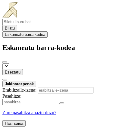
Bilatu
Eskaneatu barra-kodea
Eskaneatu barra-kodea
Ezeztatu
Jakinarazpenak
Erabiltzaile-izena:
Pasahitza:
Zure pasahitza ahaztu duzu?
Hasi saioa