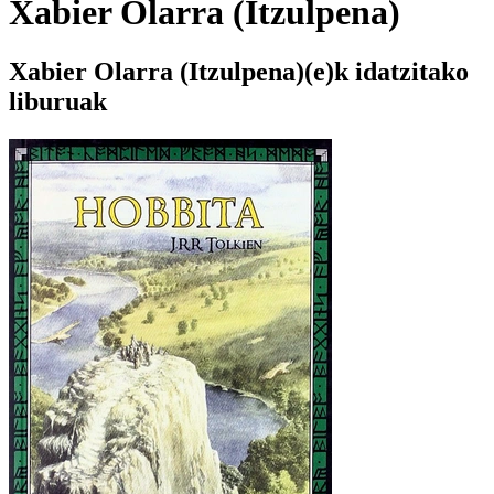
Xabier Olarra (Itzulpena)
Xabier Olarra (Itzulpena)(e)k idatzitako
liburuak