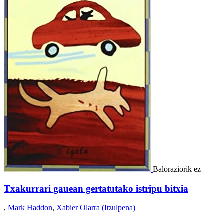
Baloraziorik ez
Txakurrari gauean gertatutako istripu bitxia
,
Mark Haddon
,
Xabier Olarra (Itzulpena)