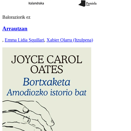
Baloraziorik ez
Arrautzan
,
Emma Lidia Squillari
,
Xabier Olarra (Itzulpena)