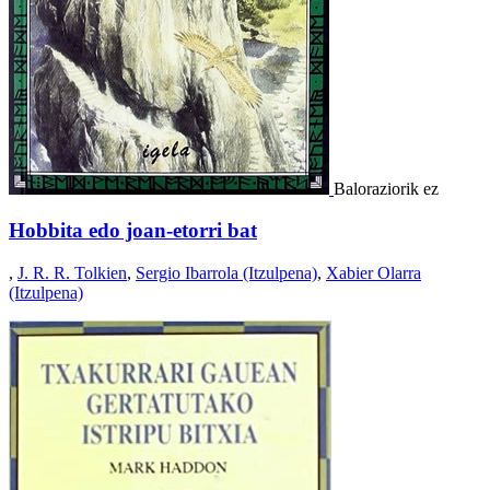
Baloraziorik ez
Hobbita edo joan-etorri bat
,
J. R. R. Tolkien
,
Sergio Ibarrola (Itzulpena)
,
Xabier Olarra
(Itzulpena)