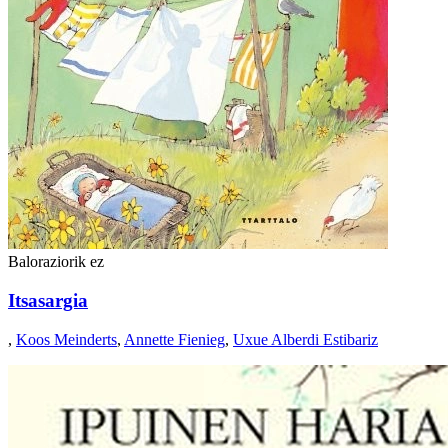
Baloraziorik ez
Itsasargia
,
Koos Meinderts
,
Annette Fienieg
,
Uxue Alberdi Estibariz