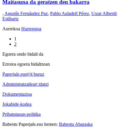
Maitasuna da geratzen den bakarra
,
Agustín Fernández Paz
,
Pablo Auladell Pérez
,
Uxue Alberdi
Estibariz
Aurrekoa
Hurrengoa
1
2
Egoera ondo bidali da
Errorea egoera bidaltzean
Paperjale.eus(r)i buruz
Administratzaileari idatzi
Dokumentazioa
Jokabide-kodea
Pribatutasun-politika
Babestu Paperjale.eus hemen:
Babestu Abaraska