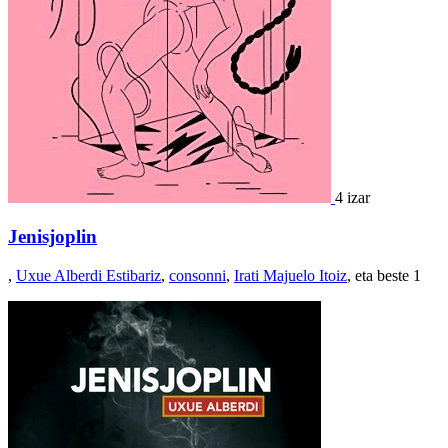
4 izar
Jenisjoplin
,
Uxue Alberdi Estibariz
,
consonni
,
Irati Majuelo Itoiz
, eta beste 1