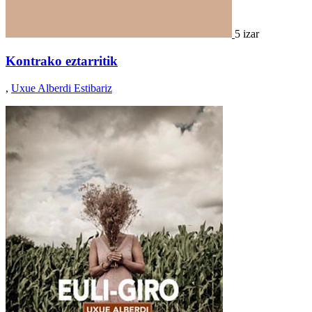
5 izar
Kontrako eztarritik
,
Uxue Alberdi Estibariz