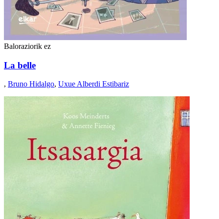
Baloraziorik ez
La belle
,
Bruno Hidalgo
,
Uxue Alberdi Estibariz