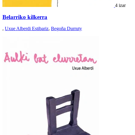
4 izar
Belarriko kilkerra
,
Uxue Alberdi Estibariz
,
Begoña Durruty