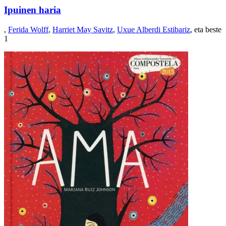
Ipuinen haria
,
Ferida Wolff
,
Harriet May Savitz
,
Uxue Alberdi Estibariz
, eta beste
1