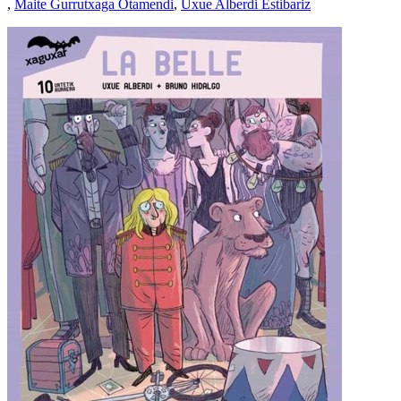
,
Maite Gurrutxaga Otamendi
,
Uxue Alberdi Estibariz