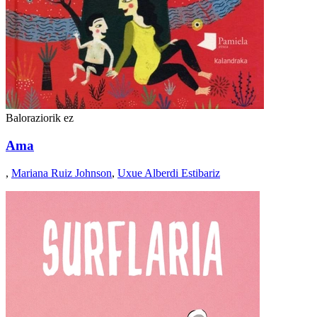
Baloraziorik ez
Ama
,
Mariana Ruiz Johnson
,
Uxue Alberdi Estibariz