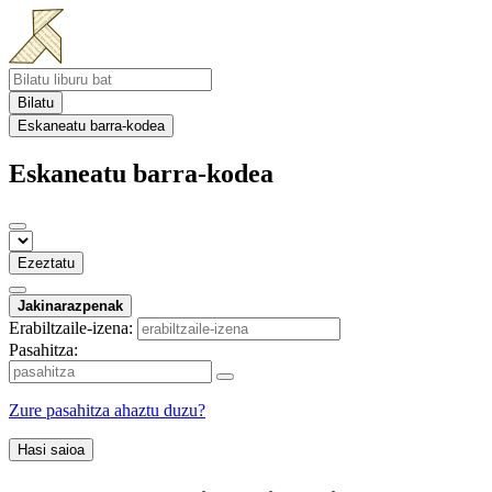
Bilatu
Eskaneatu barra-kodea
Eskaneatu barra-kodea
Ezeztatu
Jakinarazpenak
Erabiltzaile-izena:
Pasahitza:
Zure pasahitza ahaztu duzu?
Hasi saioa