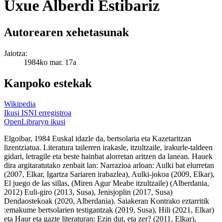
Uxue Alberdi Estibariz
Autorearen xehetasunak
Jaiotza:
1984ko mar. 17a
Kanpoko estekak
Wikipedia
Ikusi ISNI erregistroa
OpenLibraryn ikusi
Elgoibar, 1984 Euskal idazle da, bertsolaria eta Kazetaritzan
lizentziatua. Literatura tailerren irakasle, itzultzaile, irakurle-taldeen
gidari, letragile eta beste hainbat alorretan aritzen da lanean. Hauek
dira argitaratutako zenbait lan: Narrazioa arloan: Aulki bat elurretan
(2007, Elkar, Igartza Sariaren irabazlea), Aulki-jokoa (2009, Elkar),
El juego de las sillas, (Miren Agur Meabe itzultzaile) (Alberdania,
2012) Euli-giro (2013, Susa), Jenisjoplin (2017, Susa)
Dendaostekoak (2020, Alberdania). Saiakeran Kontrako eztarritik
:emakume bertsolarien testigantzak (2019, Susa), Hili (2021, Elkar)
eta Haur eta gazte literaturan: Ezin dut, eta zer? (2011, Elkar),