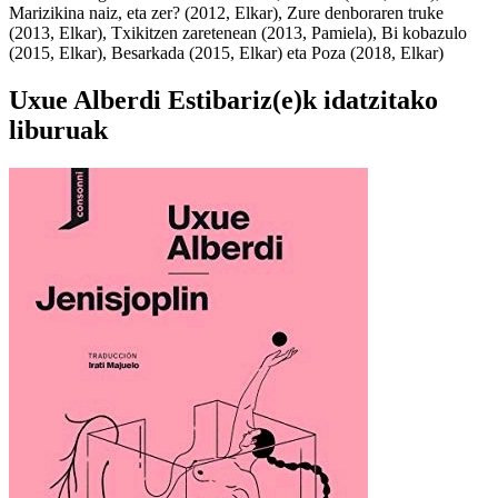
Marizikina naiz, eta zer? (2012, Elkar), Zure denboraren truke
(2013, Elkar), Txikitzen zaretenean (2013, Pamiela), Bi kobazulo
(2015, Elkar), Besarkada (2015, Elkar) eta Poza (2018, Elkar)
Uxue Alberdi Estibariz(e)k idatzitako
liburuak