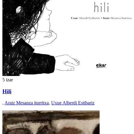
5 izar
Hili
,
Araiz Mesanza iturritxa
,
Uxue Alberdi Estibariz