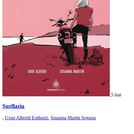
5 izar
Surflaria
,
Uxue Alberdi Estibariz
,
Susanna Martin Segarra