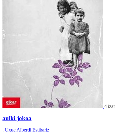
4 izar
aulki-jokoa
,
Uxue Alberdi Estibariz