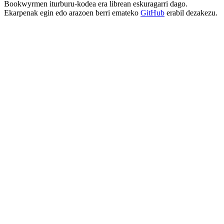
Bookwyrmen iturburu-kodea era librean eskuragarri dago.
Ekarpenak egin edo arazoen berri emateko
GitHub
erabil dezakezu.