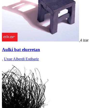
4 izar
Aulki bat elurretan
,
Uxue Alberdi Estibariz