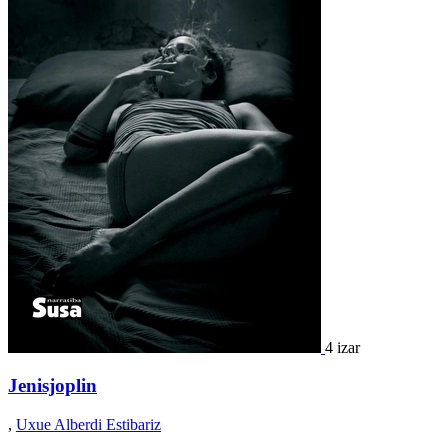
4 izar
Jenisjoplin
,
Uxue Alberdi Estibariz