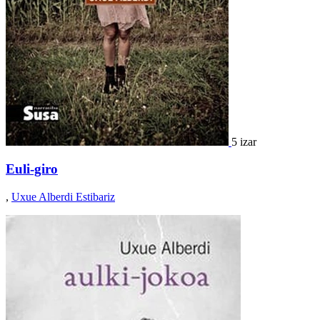
5 izar
Euli-giro
,
Uxue Alberdi Estibariz