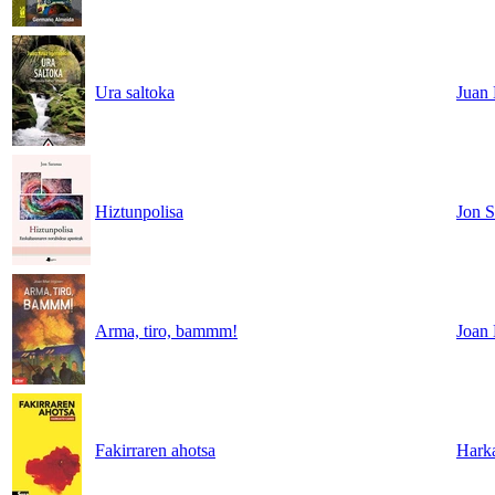
Ura saltoka
Juan 
Hiztunpolisa
Jon S
Arma, tiro, bammm!
Joan 
Fakirraren ahotsa
Hark