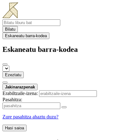
Bilatu
Eskaneatu barra-kodea
Eskaneatu barra-kodea
Ezeztatu
Jakinarazpenak
Erabiltzaile-izena:
Pasahitza:
Zure pasahitza ahaztu duzu?
Hasi saioa