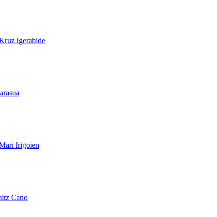
Kruz Igerabide
arasua
Mari Irigoien
aitz Cano