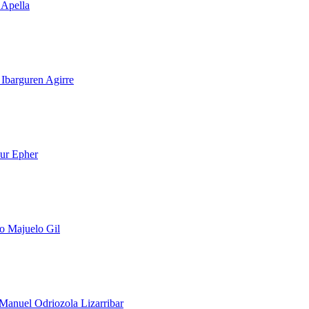
 Apella
 Ibarguren Agirre
ur Epher
o Majuelo Gil
Manuel Odriozola Lizarribar