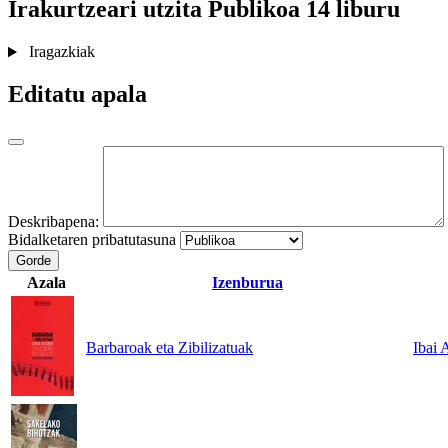
Irakurtzeari utzita
Publikoa
14 liburu
Iragazkiak
Editatu apala
Deskribapena:
Bidalketaren pribatutasuna
Gorde
Azala
Izenburua
Barbaroak eta Zibilizatuak
Ibai 