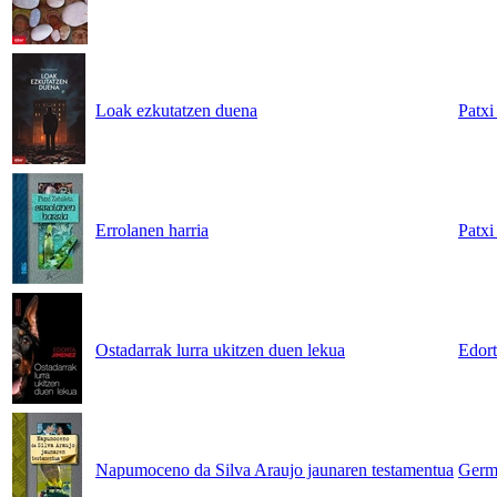
Loak ezkutatzen duena
Patxi
Errolanen harria
Patxi
Ostadarrak lurra ukitzen duen lekua
Edor
Napumoceno da Silva Araujo jaunaren testamentua
Germ