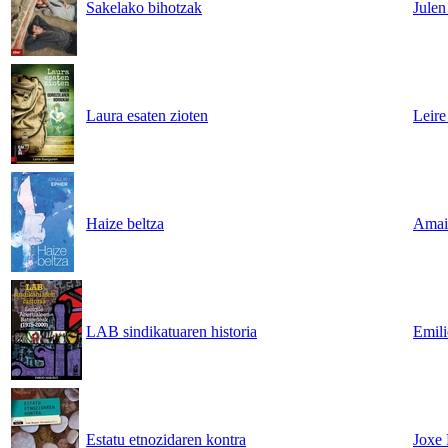
Sakelako bihotzak
Julen
Laura esaten zioten
Leire
Haize beltza
Amai
LAB sindikatuaren historia
Emili
Estatu etnozidaren kontra
Joxe 