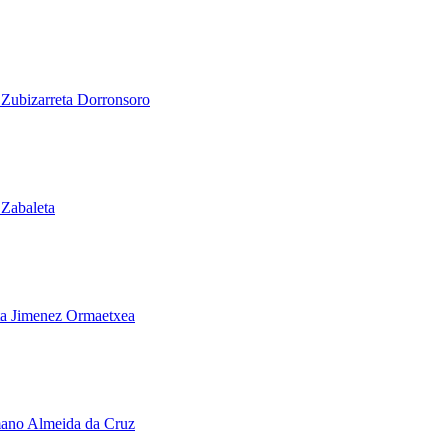
 Zubizarreta Dorronsoro
 Zabaleta
ta Jimenez Ormaetxea
ano Almeida da Cruz