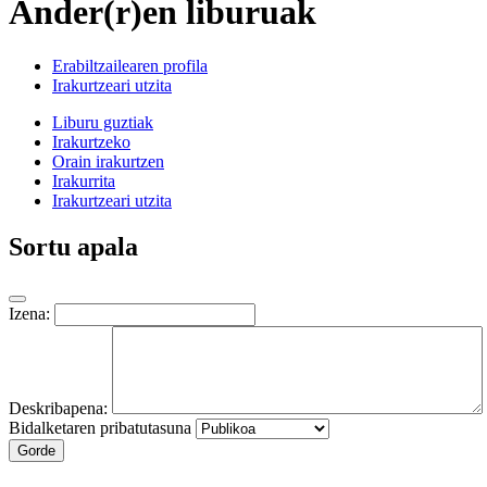
Ander(r)en liburuak
Erabiltzailearen profila
Irakurtzeari utzita
Liburu guztiak
Irakurtzeko
Orain irakurtzen
Irakurrita
Irakurtzeari utzita
Sortu apala
Izena:
Deskribapena:
Bidalketaren pribatutasuna
Gorde