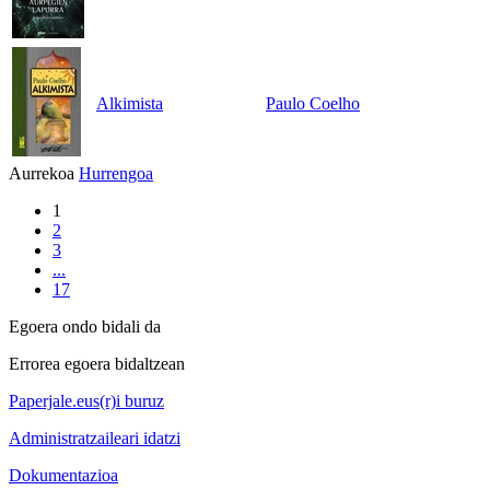
Alkimista
Paulo Coelho
Aurrekoa
Hurrengoa
1
2
3
...
17
Egoera ondo bidali da
Errorea egoera bidaltzean
Paperjale.eus(r)i buruz
Administratzaileari idatzi
Dokumentazioa