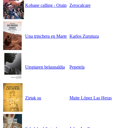
Kobane calling - Orain
Zerocalcare
Una trinchera en Marte
Karlos Zurutuza
Utopiaren belaunaldia
Pepetela
Zirtak su
Maite López Las Heras