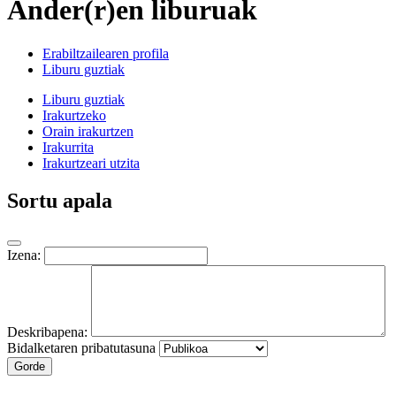
Ander(r)en liburuak
Erabiltzailearen profila
Liburu guztiak
Liburu guztiak
Irakurtzeko
Orain irakurtzen
Irakurrita
Irakurtzeari utzita
Sortu apala
Izena:
Deskribapena:
Bidalketaren pribatutasuna
Gorde