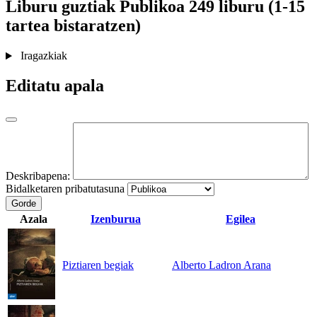
Liburu guztiak
Publikoa
249 liburu (1-15
tartea bistaratzen)
Iragazkiak
Editatu apala
Deskribapena:
Bidalketaren pribatutasuna
Gorde
Azala
Izenburua
Egilea
Piztiaren begiak
Alberto Ladron Arana