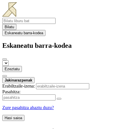
Bilatu
Eskaneatu barra-kodea
Eskaneatu barra-kodea
Ezeztatu
Jakinarazpenak
Erabiltzaile-izena:
Pasahitza:
Zure pasahitza ahaztu duzu?
Hasi saioa