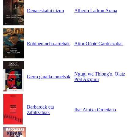
Dena eskaini nizun
Alberto Ladron Arana
Robinen neba-arrebak
Aitor Oñate Gardeazabal
Ngugi wa Thiong'o
,
Olatz
Gerra garaiko ametsak
Prat Aizpuru
Barbaroak eta
Ibai Atutxa Ordeñana
Zibilizatuak