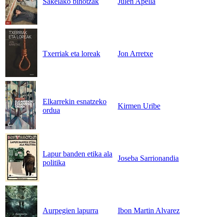
Sakelako bihotzak
Julen Apella
Txerriak eta loreak
Jon Arretxe
Elkarrekin esnatzeko
Kirmen Uribe
ordua
Lapur banden etika ala
Joseba Sarrionandia
politika
Aurpegien lapurra
Ibon Martin Alvarez