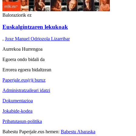
Baloraziorik ez
Euskalgintzaren lekukoak
,
Joxe Manuel Odriozola Lizarribar
Aurrekoa
Hurrengoa
Egoera ondo bidali da
Errorea egoera bidaltzean
Paperjale.eus(r)i buruz
Administratzaileari idatzi
Dokumentazioa
Jokabide-kodea
Pribatutasun-politika
Babestu Paperjale.eus hemen:
Babestu Abaraska