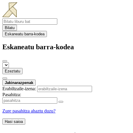
Bilatu
Eskaneatu barra-kodea
Eskaneatu barra-kodea
Ezeztatu
Jakinarazpenak
Erabiltzaile-izena:
Pasahitza:
Zure pasahitza ahaztu duzu?
Hasi saioa