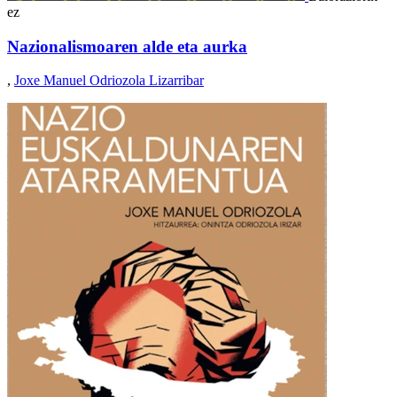
ez
Nazionalismoaren alde eta aurka
,
Joxe Manuel Odriozola Lizarribar