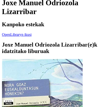
Joxe Manuel Odriozola
Lizarribar
Kanpoko estekak
OpenLibraryn ikusi
Joxe Manuel Odriozola Lizarribar(e)k
idatzitako liburuak