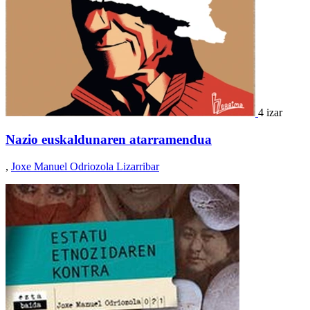
4 izar
Nazio euskaldunaren atarramendua
,
Joxe Manuel Odriozola Lizarribar