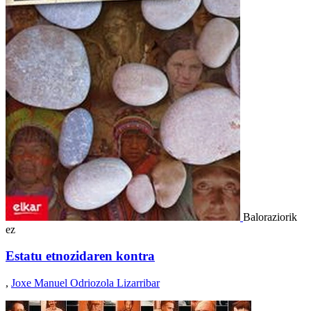
Baloraziorik
ez
Estatu etnozidaren kontra
,
Joxe Manuel Odriozola Lizarribar