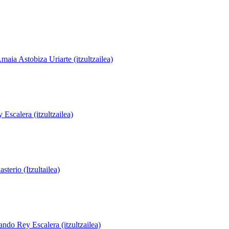
maia Astobiza Uriarte (itzultzailea)
Escalera (itzultzailea)
terio (Itzultailea)
ando Rey Escalera (itzultzailea)