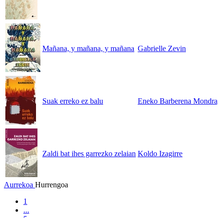
Mañana, y mañana, y mañana
Gabrielle Zevin
Suak erreko ez balu
Eneko Barberena Mondr
Zaldi bat ihes garrezko zelaian
Koldo Izagirre
Aurrekoa
Hurrengoa
1
...