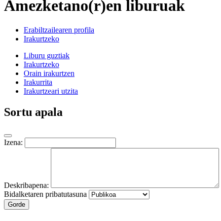
Amezketano(r)en liburuak
Erabiltzailearen profila
Irakurtzeko
Liburu guztiak
Irakurtzeko
Orain irakurtzen
Irakurrita
Irakurtzeari utzita
Sortu apala
Izena:
Deskribapena:
Bidalketaren pribatutasuna
Gorde