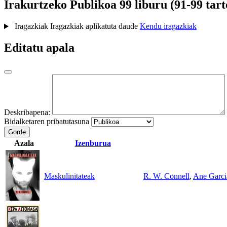
Irakurtzeko
Publikoa
99 liburu (91-99 tart
Iragazkiak
Iragazkiak aplikatuta daude
Kendu iragazkiak
Editatu apala
Deskribapena:
Bidalketaren pribatutasuna
Gorde
Azala
Izenburua
Maskulinitateak
R. W. Connell
,
Ane Garci