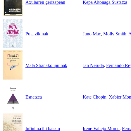
Axularren gerizapean
Kepa Altonaga Sustatxa
Puta zikinak
Juno Mac
,
Molly Smith
,
A
Mala Stranako ipuinak
Jan Neruda
,
Fernando Rey 
Esnatzea
Kate Chopin
,
Xabier Monas
Infinitua ihi batean
Irene Vallejo Moreu
,
Fern