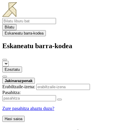
Bilatu
Eskaneatu barra-kodea
Eskaneatu barra-kodea
Ezeztatu
Jakinarazpenak
Erabiltzaile-izena:
Pasahitza:
Zure pasahitza ahaztu duzu?
Hasi saioa