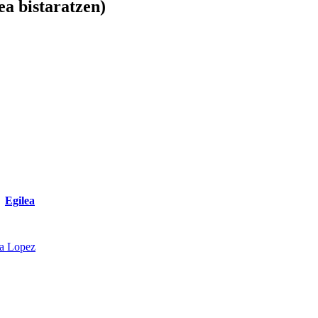
ea bistaratzen)
Egilea
a Lopez