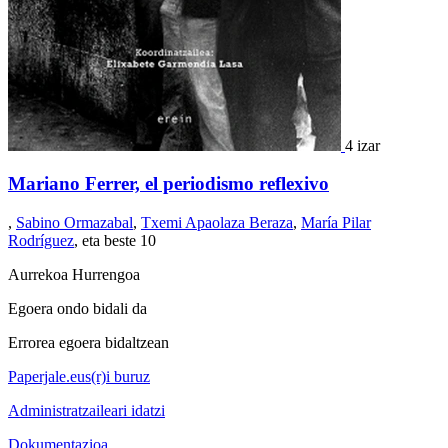
4 izar
Mariano Ferrer, el periodismo reflexivo
,
Sabino Ormazabal
,
Txemi Apaolaza Beraza
,
María Pilar
Rodríguez
, eta beste 10
Aurrekoa
Hurrengoa
Egoera ondo bidali da
Errorea egoera bidaltzean
Paperjale.eus(r)i buruz
Administratzaileari idatzi
Dokumentazioa