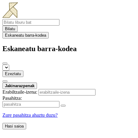
Bilatu
Eskaneatu barra-kodea
Eskaneatu barra-kodea
Ezeztatu
Jakinarazpenak
Erabiltzaile-izena:
Pasahitza:
Zure pasahitza ahaztu duzu?
Hasi saioa