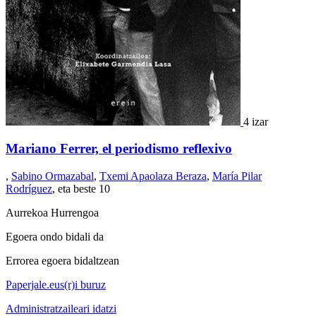
4 izar
Mariano Ferrer, el periodismo reflexivo
,
Sabino Ormazabal
,
Txemi Apaolaza Beraza
,
María Pilar
Rodríguez
, eta beste 10
Aurrekoa
Hurrengoa
Egoera ondo bidali da
Errorea egoera bidaltzean
Paperjale.eus(r)i buruz
Administratzaileari idatzi