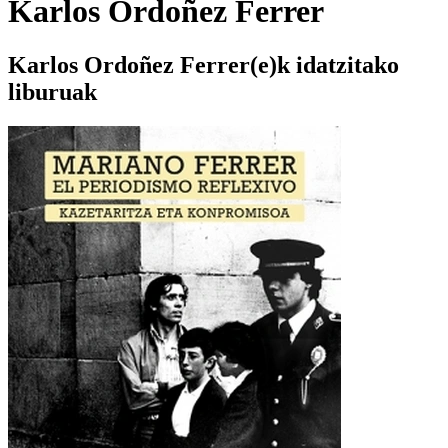
Karlos Ordoñez Ferrer
Karlos Ordoñez Ferrer(e)k idatzitako
liburuak