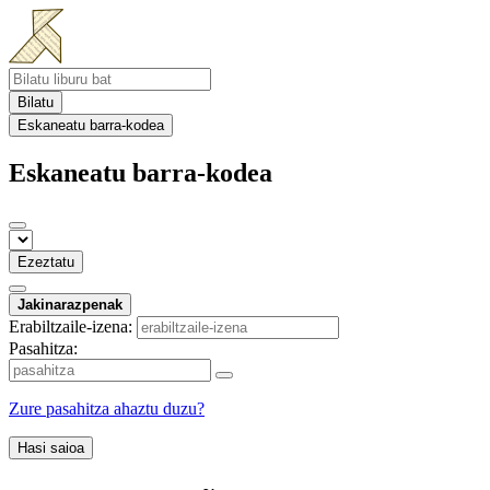
Bilatu
Eskaneatu barra-kodea
Eskaneatu barra-kodea
Ezeztatu
Jakinarazpenak
Erabiltzaile-izena:
Pasahitza:
Zure pasahitza ahaztu duzu?
Hasi saioa