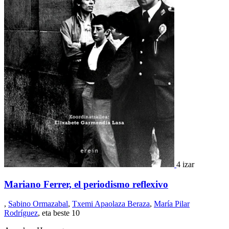
4 izar
Mariano Ferrer, el periodismo reflexivo
,
Sabino Ormazabal
,
Txemi Apaolaza Beraza
,
María Pilar
Rodríguez
, eta beste 10