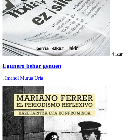
4 izar
Egunero behar genuen
,
Imanol Murua Uria