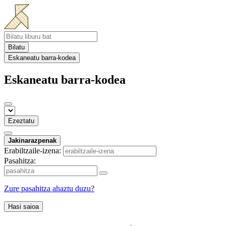
Bilatu
Eskaneatu barra-kodea
Eskaneatu barra-kodea
Ezeztatu
Jakinarazpenak
Erabiltzaile-izena:
Pasahitza:
Zure pasahitza ahaztu duzu?
Hasi saioa