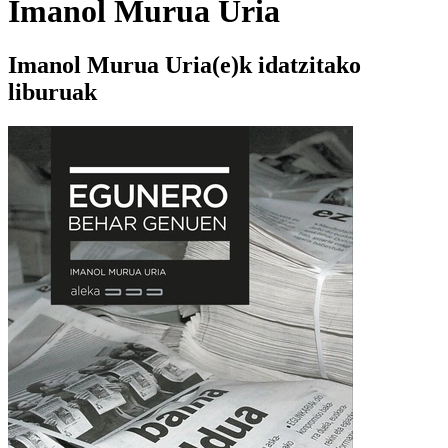
Imanol Murua Uria
Imanol Murua Uria(e)k idatzitako
liburuak