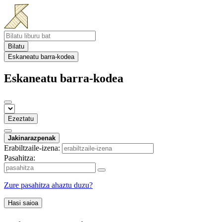
Bilatu
Eskaneatu barra-kodea
Eskaneatu barra-kodea
Ezeztatu
Jakinarazpenak
Erabiltzaile-izena:
Pasahitza:
Zure pasahitza ahaztu duzu?
Hasi saioa