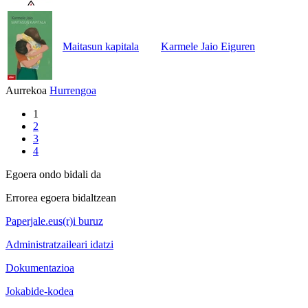
Maitasun kapitala
Karmele Jaio Eiguren
Aurrekoa
Hurrengoa
1
2
3
4
Egoera ondo bidali da
Errorea egoera bidaltzean
Paperjale.eus(r)i buruz
Administratzaileari idatzi
Dokumentazioa
Jokabide-kodea