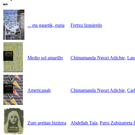
... eta gauetik, euria
Fertxu Izquierdo
Medio sol amarillo
Chimamanda Ngozi Adichie
,
Lau
Americanah
Chimamanda Ngozi Adichie
,
Carl
Zure argitan bizitzea
Abdellah Taïa
,
Patxi Zubizarreta