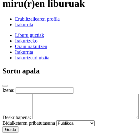
miru(r)en liburuak
Erabiltzailearen profila
Irakurrita
Liburu guztiak
Irakurtzeko
Orain irakurtzen
Irakurrita
Irakurtzeari utzita
Sortu apala
Izena:
Deskribapena:
Bidalketaren pribatutasuna
Gorde