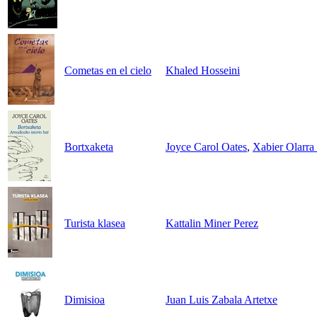
Cometas en el cielo
Khaled Hosseini
Bortxaketa
Joyce Carol Oates
,
Xabier Olarra 
Turista klasea
Kattalin Miner Perez
Dimisioa
Juan Luis Zabala Artetxe