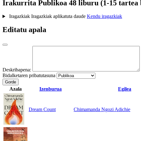
Irakurrita
Publikoa
48 liburu (1-15 tartea
Iragazkiak
Iragazkiak aplikatuta daude
Kendu iragazkiak
Editatu apala
Deskribapena:
Bidalketaren pribatutasuna
Gorde
Azala
Izenburua
Egilea
Dream Count
Chimamanda Ngozi Adichie