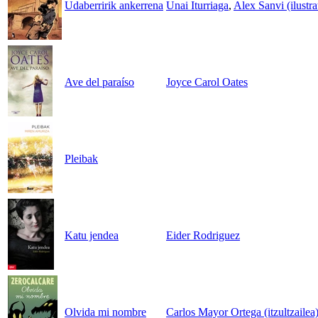
Udaberririk ankerrena
Unai Iturriaga
,
Alex Sanvi (ilustra
Ave del paraíso
Joyce Carol Oates
Pleibak
Katu jendea
Eider Rodriguez
Olvida mi nombre
Carlos Mayor Ortega (itzultzailea