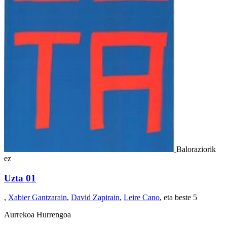
Baloraziorik
ez
Uzta 01
,
Xabier Gantzarain
,
David Zapirain
,
Leire Cano
, eta beste 5
Aurrekoa
Hurrengoa