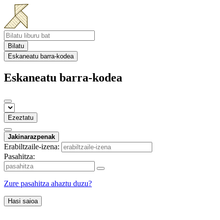
Bilatu
Eskaneatu barra-kodea
Eskaneatu barra-kodea
Ezeztatu
Jakinarazpenak
Erabiltzaile-izena:
Pasahitza:
Zure pasahitza ahaztu duzu?
Hasi saioa