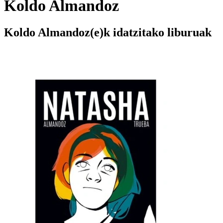
Koldo Almandoz
Koldo Almandoz(e)k idatzitako liburuak