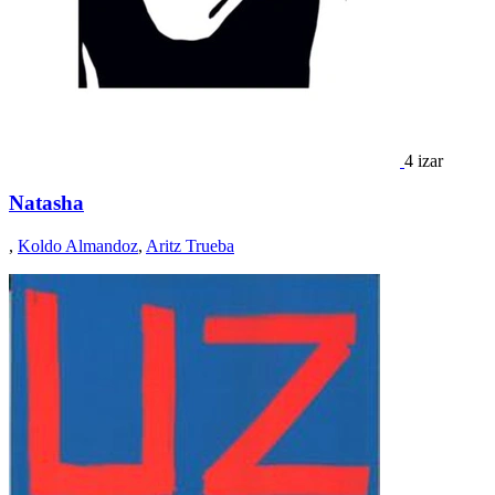
4 izar
Natasha
,
Koldo Almandoz
,
Aritz Trueba