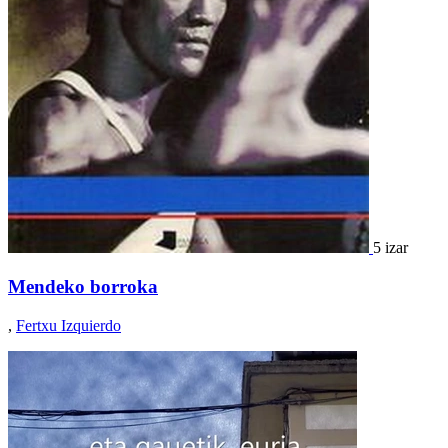
5 izar
Mendeko borroka
,
Fertxu Izquierdo