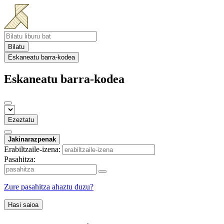
Bilatu
Eskaneatu barra-kodea
Eskaneatu barra-kodea
Ezeztatu
Jakinarazpenak
Erabiltzaile-izena:
Pasahitza:
Zure pasahitza ahaztu duzu?
Hasi saioa