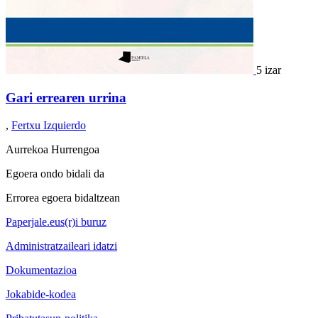
5 izar
Gari errearen urrina
,
Fertxu Izquierdo
Aurrekoa
Hurrengoa
Egoera ondo bidali da
Errorea egoera bidaltzean
Paperjale.eus(r)i buruz
Administratzaileari idatzi
Dokumentazioa
Jokabide-kodea