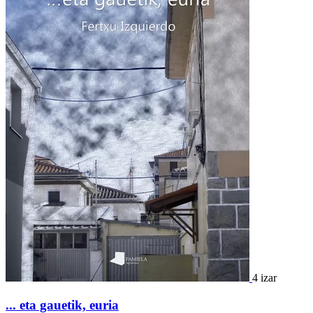
4 izar
... eta gauetik, euria