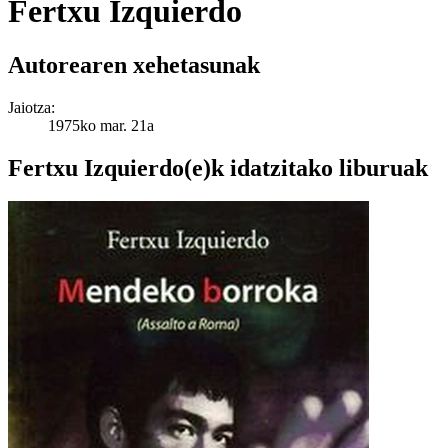
Fertxu Izquierdo
Autorearen xehetasunak
Jaiotza:
1975ko mar. 21a
Fertxu Izquierdo(e)k idatzitako liburuak