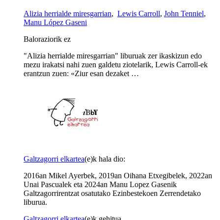
Alizia herrialde miresgarrian
,
Lewis Carroll
,
John Tenniel
,
Manu López Gaseni
Baloraziorik ez
"Alizia herrialde miresgarrian" liburuak zer ikaskizun edo
mezu irakatsi nahi zuen galdetu ziotelarik, Lewis Carroll-ek
erantzun zuen: «Ziur esan dezaket …
Galtzagorri elkartea
(e)k hala dio:
2016an Mikel Ayerbek, 2019an Oihana Etxegibelek, 2022an
Unai Pascualek eta 2024an Manu Lopez Gasenik
Galtzagorrirentzat osatutako Ezinbestekoen Zerrendetako
liburua.
Galtzagorri elkartea
(e)k gehitua