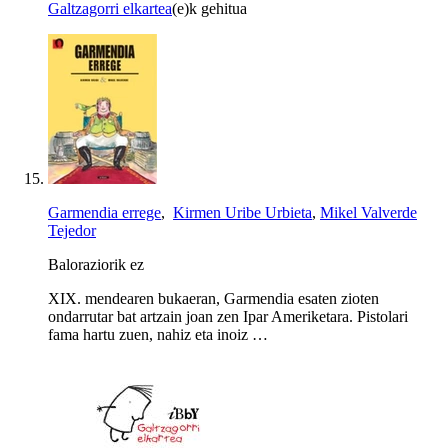
Galtzagorri elkartea
(e)k gehitua
Garmendia errege
,
Kirmen Uribe Urbieta
,
Mikel Valverde
Tejedor
Baloraziorik ez
XIX. mendearen bukaeran, Garmendia esaten zioten
ondarrutar bat artzain joan zen Ipar Ameriketara. Pistolari
fama hartu zuen, nahiz eta inoiz …