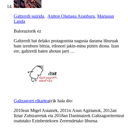
Galtzerdi suizida
,
Antton Olariaga Aranburu
,
Mariasun
Landa
Baloraziorik ez
Galtzerdi bat delako protagonista nagusia darama liburuak
hain izenburu bitxia, edonori jakin-mina pizten diona. Izan
ere, galtzerdi baten ahotan jarri …
Galtzagorri elkartea
(e)k hala dio:
2010ean Migel Asiainek, 2011n Asun Agirianok, 2012an
Itziar Zubizarretak eta 2018an Danimaizek Galtzagorrirentzat
osatutako Ezinbestekoen Zerrendetako liburua.