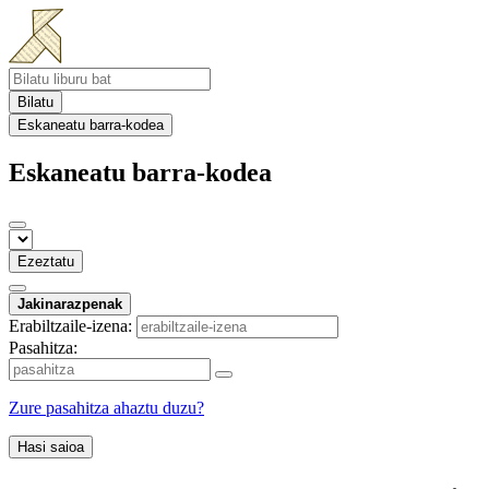
Bilatu
Eskaneatu barra-kodea
Eskaneatu barra-kodea
Ezeztatu
Jakinarazpenak
Erabiltzaile-izena:
Pasahitza:
Zure pasahitza ahaztu duzu?
Hasi saioa