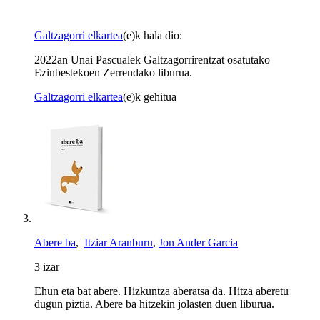
Galtzagorri elkartea
(e)k hala dio:
2022an Unai Pascualek Galtzagorrirentzat osatutako
Ezinbestekoen Zerrendako liburua.
Galtzagorri elkartea
(e)k gehitua
Abere ba
,
Itziar Aranburu
,
Jon Ander Garcia
3 izar
Ehun eta bat abere. Hizkuntza aberatsa da. Hitza aberetu
dugun piztia. Abere ba hitzekin jolasten duen liburua.