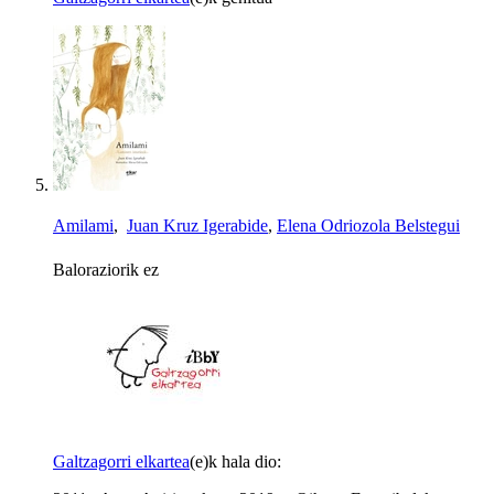
Amilami
,
Juan Kruz Igerabide
,
Elena Odriozola Belstegui
Baloraziorik ez
Galtzagorri elkartea
(e)k hala dio: