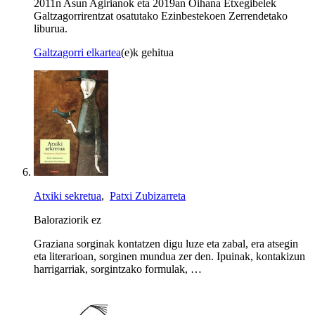
2011n Asun Agirianok eta 2019an Oihana Etxegibelek
Galtzagorrirentzat osatutako Ezinbestekoen Zerrendetako
liburua.
Galtzagorri elkartea
(e)k gehitua
Atxiki sekretua
,
Patxi Zubizarreta
Baloraziorik ez
Graziana sorginak kontatzen digu luze eta zabal, era atsegin
eta literarioan, sorginen mundua zer den. Ipuinak, kontakizun
harrigarriak, sorgintzako formulak, …