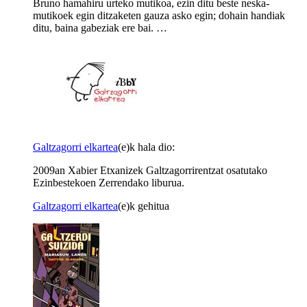
Bruno hamahiru urteko mutikoa, ezin ditu beste neska-
mutikoek egin ditzaketen gauza asko egin; dohain handiak
ditu, baina gabeziak ere bai. …
Galtzagorri elkartea
(e)k hala dio:
2009an Xabier Etxanizek Galtzagorrirentzat osatutako
Ezinbestekoen Zerrendako liburua.
Galtzagorri elkartea
(e)k gehitua