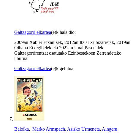
Galtzagorri elkartea
(e)k hala dio:
2009an Xabier Etxanizek, 2012an Itziar Zubizarretak, 2019an
Oihana Etxegibelek eta 2022an Unai Pascualek
Galtzagorrirentzat osatutako Ezinbestekoen Zerrendetako
liburua.
Galtzagorri elkartea
(e)k gehitua
Baloika
,
Marko Armspach
,
Asisko Urmeneta
,
Aingeru