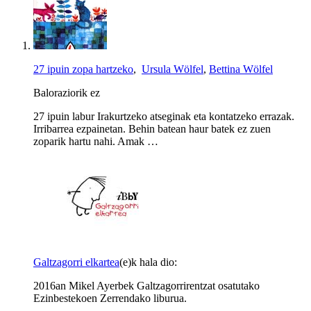
27 ipuin zopa hartzeko
,
Ursula Wölfel
,
Bettina Wölfel
Baloraziorik ez
27 ipuin labur Irakurtzeko atseginak eta kontatzeko errazak.
Irribarrea ezpainetan. Behin batean haur batek ez zuen
zoparik hartu nahi. Amak …
Galtzagorri elkartea
(e)k hala dio:
2016an Mikel Ayerbek Galtzagorrirentzat osatutako
Ezinbestekoen Zerrendako liburua.