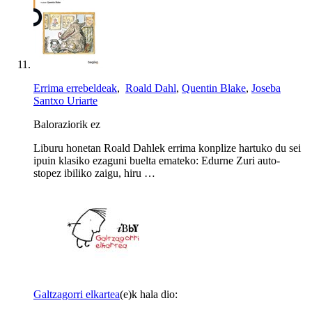
Errima errebeldeak
,
Roald Dahl
,
Quentin Blake
,
Joseba
Santxo Uriarte
Baloraziorik ez
Liburu honetan Roald Dahlek errima konplize hartuko du sei
ipuin klasiko ezaguni buelta emateko: Edurne Zuri auto-
stopez ibiliko zaigu, hiru …
Galtzagorri elkartea
(e)k hala dio: