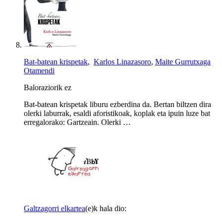
Bat-batean krispetak
,
Karlos Linazasoro
,
Maite Gurrutxaga
Otamendi
Baloraziorik ez
Bat-batean krispetak liburu ezberdina da. Bertan biltzen dira
olerki laburrak, esaldi aforistikoak, koplak eta ipuin luze bat
erregalorako: Gartzeain. Olerki …
Galtzagorri elkartea
(e)k hala dio: