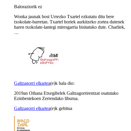
Baloraziorik ez
Wonka jaunak bost Urrezko Txartel ezkutatu ditu bere
txokolate-barretan. Txartel horiek aurkitzeko zortea dutenek
haren txokolate-lantegi miresgarria bisitatuko dute. Charliek,
…
Galtzagorri elkartea
(e)k hala dio:
2019an Oihana Etxegibelek Galtzagorrirentzat osatutako
Ezinbestekoen Zerrendako liburua.
Galtzagorri elkartea
(e)k gehitua