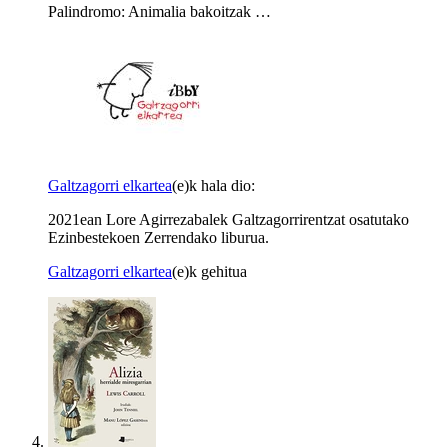
Palindromo: Animalia bakoitzak …
Galtzagorri elkartea
(e)k hala dio:
2021ean Lore Agirrezabalek Galtzagorrirentzat osatutako
Ezinbestekoen Zerrendako liburua.
Galtzagorri elkartea
(e)k gehitua