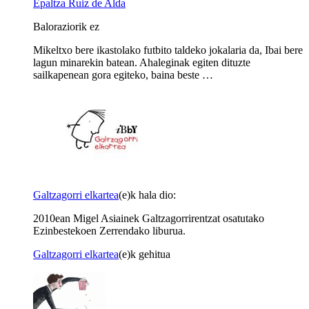
Epaltza Ruiz de Alda
Baloraziorik ez
Mikeltxo bere ikastolako futbito taldeko jokalaria da, Ibai bere
lagun minarekin batean. Ahaleginak egiten dituzte
sailkapenean gora egiteko, baina beste …
Galtzagorri elkartea
(e)k hala dio:
2010ean Migel Asiainek Galtzagorrirentzat osatutako
Ezinbestekoen Zerrendako liburua.
Galtzagorri elkartea
(e)k gehitua