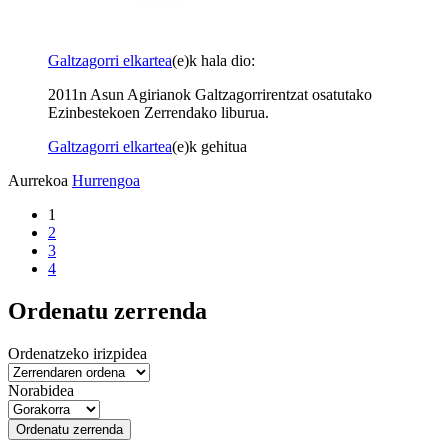
Galtzagorri elkartea
(e)k hala dio:
2011n Asun Agirianok Galtzagorrirentzat osatutako
Ezinbestekoen Zerrendako liburua.
Galtzagorri elkartea
(e)k gehitua
Aurrekoa
Hurrengoa
1
2
3
4
Ordenatu zerrenda
Ordenatzeko irizpidea
Norabidea
Ordenatu zerrenda