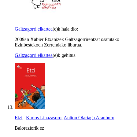
Galtzagorri elkartea
(e)k hala dio:
2009an Xabier Etxanizek Galtzagorrirentzat osatutako
Ezinbestekoen Zerrendako liburua.
Galtzagorri elkartea
(e)k gehitua
Etzi
,
Karlos Linazasoro
,
Antton Olariaga Aranburu
Baloraziorik ez