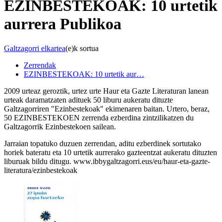
EZINBESTEKOAK: 10 urtetik
aurrera
Publikoa
Galtzagorri elkartea
(e)k sortua
Zerrendak
EZINBESTEKOAK: 10 urtetik aur…
2009 urteaz geroztik, urtez urte Haur eta Gazte Literaturan lanean
urteak daramatzaten adituek 50 liburu aukeratu dituzte
Galtzagorriren "Ezinbestekoak" ekimenaren baitan. Urtero, beraz,
50 EZINBESTEKOEN zerrenda ezberdina zintzilikatzen du
Galtzagorrik Ezinbestekoen sailean.
Jarraian topatuko duzuen zerrendan, aditu ezberdinek sortutako
horiek bateratu eta 10 urtetik aurrerako gazteentzat aukeratu dituzten
liburuak bildu ditugu. www.ibbygaltzagorri.eus/eu/haur-eta-gazte-
literatura/ezinbestekoak