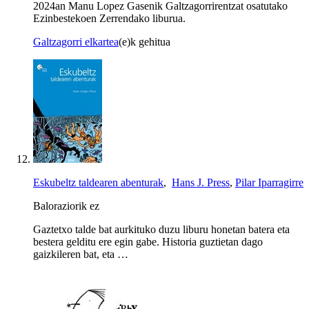
2024an Manu Lopez Gasenik Galtzagorrirentzat osatutako
Ezinbestekoen Zerrendako liburua.
Galtzagorri elkartea
(e)k gehitua
Eskubeltz taldearen abenturak
,
Hans J. Press
,
Pilar Iparragirre
Baloraziorik ez
Gaztetxo talde bat aurkituko duzu liburu honetan batera eta
bestera gelditu ere egin gabe. Historia guztietan dago
gaizkileren bat, eta …