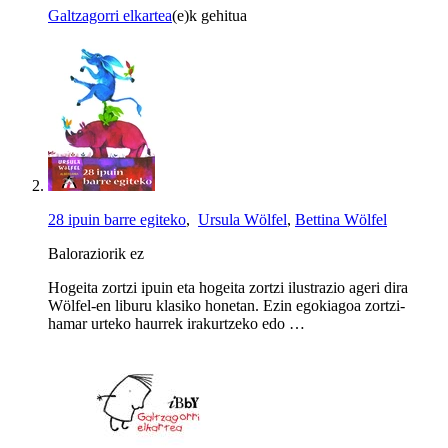
Galtzagorri elkartea
(e)k gehitua
28 ipuin barre egiteko
,
Ursula Wölfel
,
Bettina Wölfel
Baloraziorik ez
Hogeita zortzi ipuin eta hogeita zortzi ilustrazio ageri dira
Wölfel-en liburu klasiko honetan. Ezin egokiagoa zortzi-
hamar urteko haurrek irakurtzeko edo …