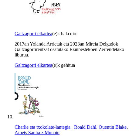
Galtzagorri elkartea
(e)k hala dio:
2017an Yolanda Arrietak eta 2023an Mireia Delgadok
Galtzagorrirentzat osatutako Ezinbestekoen Zerrendetako
liburua.
Galtzagorri elkartea
(e)k gehitua
Charlie eta txokolate-lantegia
,
Roald Dahl
,
Quentin Blake
,
Amets Santxez Munain