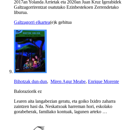
2017an Yolanda Arrietak eta 2020an Juan Kruz Igerabidek
Galtzagorrirentzat osatutako Ezinbestekoen Zerrendetako
liburua.
Galtzagorri elkartea
(e)k gehitua
Bihotzak dun-dun
,
Miren Agur Meabe
,
Enrique Morente
Baloraziorik ez
Learen aita langabezian geratu, eta goiko Ixidro zaharra
zaintzen hasi da. Neskatxoak harreman hori, eskolako
gorabeherak, familiako kontuak, lagunen arteko …