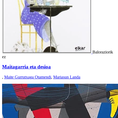
Baloraziorik
ez
Maitagarria eta desioa
,
Maite Gurrutxaga Otamendi
,
Mariasun Landa