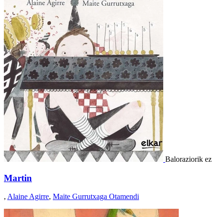
Baloraziorik ez
Martin
,
Alaine Agirre
,
Maite Gurrutxaga Otamendi