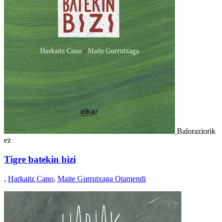
Baloraziorik
ez
Tigre batekin bizi
,
Harkaitz Cano
,
Maite Gurrutxaga Otamendi