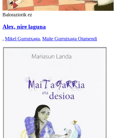
Baloraziorik ez
Alex, nire laguna
,
Mikel Gurrutxaga
,
Maite Gurrutxaga Otamendi