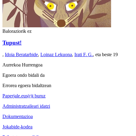
Baloraziorik ez
Tupust!
,
Idoia Beratarbide
,
Loinaz Lekuona
,
Irati F. G.
, eta beste 19
Aurrekoa
Hurrengoa
Egoera ondo bidali da
Errorea egoera bidaltzean
Paperjale.eus(r)i buruz
Administratzaileari idatzi
Dokumentazioa
Jokabide-kodea