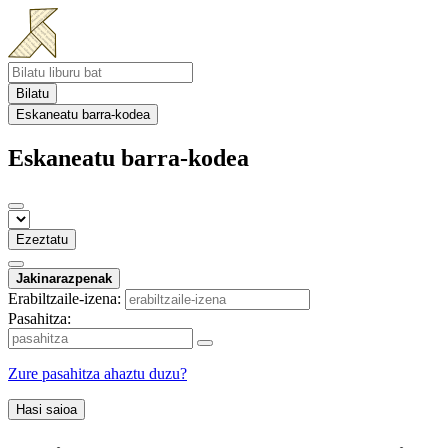
Bilatu
Eskaneatu barra-kodea
Eskaneatu barra-kodea
Ezeztatu
Jakinarazpenak
Erabiltzaile-izena:
Pasahitza:
Zure pasahitza ahaztu duzu?
Hasi saioa