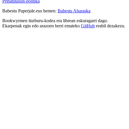
Pribatutasun-politika
Babestu Paperjale.eus hemen:
Babestu Abaraska
Bookwyrmen iturburu-kodea era librean eskuragarri dago.
Ekarpenak egin edo arazoen berri emateko
GitHub
erabil dezakezu.