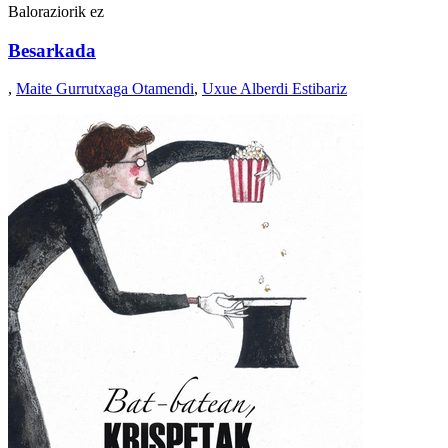
Baloraziorik ez
Besarkada
,
Maite Gurrutxaga Otamendi
,
Uxue Alberdi Estibariz