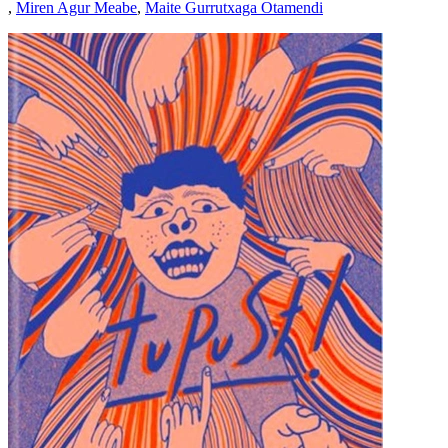
,
Miren Agur Meabe
,
Maite Gurrutxaga Otamendi