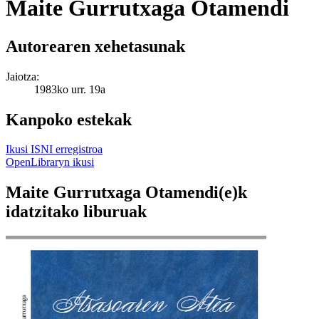
Maite Gurrutxaga Otamendi
Autorearen xehetasunak
Jaiotza:
1983ko urr. 19a
Kanpoko estekak
Ikusi ISNI erregistroa
OpenLibraryn ikusi
Maite Gurrutxaga Otamendi(e)k
idatzitako liburuak