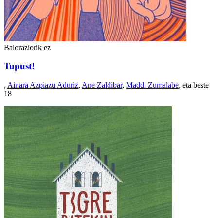
Baloraziorik ez
Tupust!
,
Ainara Azpiazu Aduriz
,
Ane Zaldibar
,
Maddi Zumalabe
, eta beste
18