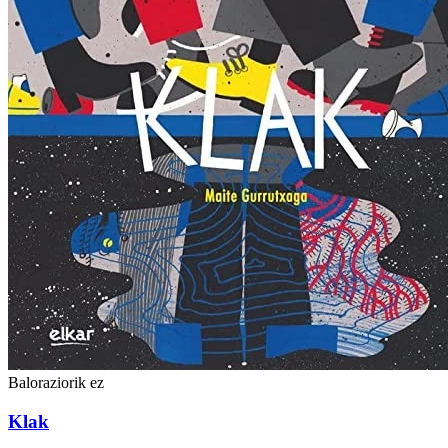
Baloraziorik ez
Klak