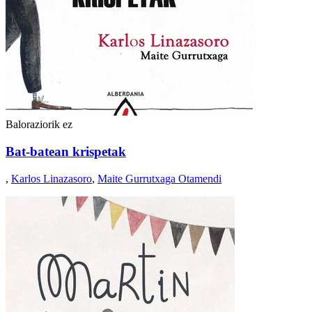
Baloraziorik ez
Bat-batean krispetak
,
Karlos Linazasoro
,
Maite Gurrutxaga Otamendi