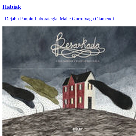
Habiak
,
Dejabu Panpin Laborategia
,
Maite Gurrutxaga Otamendi