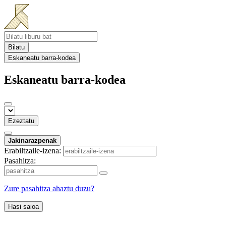
Bilatu
Eskaneatu barra-kodea
Eskaneatu barra-kodea
Ezeztatu
Jakinarazpenak
Erabiltzaile-izena:
Pasahitza:
Zure pasahitza ahaztu duzu?
Hasi saioa