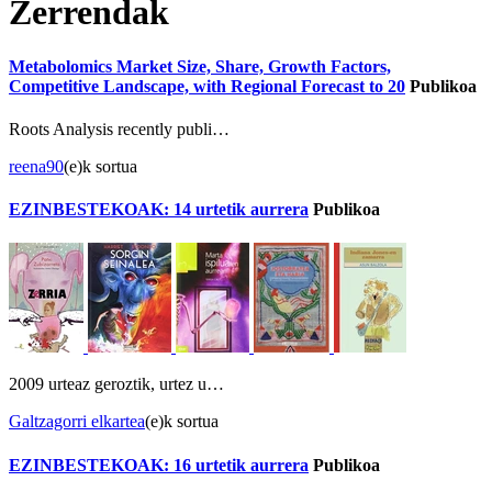
Zerrendak
Metabolomics Market Size, Share, Growth Factors,
Competitive Landscape, with Regional Forecast to 20
Publikoa
Roots Analysis recently publi…
reena90
(e)k sortua
EZINBESTEKOAK: 14 urtetik aurrera
Publikoa
2009 urteaz geroztik, urtez u…
Galtzagorri elkartea
(e)k sortua
EZINBESTEKOAK: 16 urtetik aurrera
Publikoa