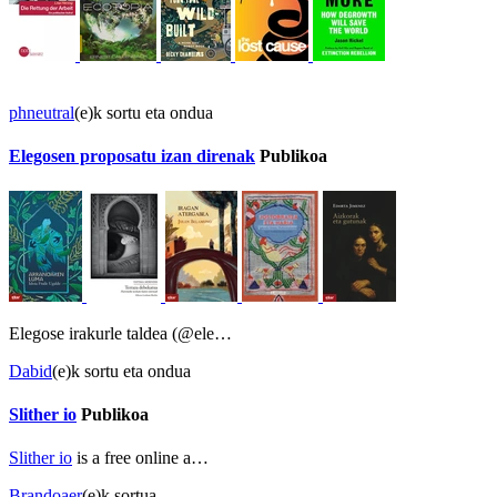
phneutral
(e)k sortu eta ondua
Elegosen proposatu izan direnak
Publikoa
Elegose irakurle taldea (@ele…
Dabid
(e)k sortu eta ondua
Slither io
Publikoa
Slither io
is a free online a…
Brandoaer
(e)k sortua