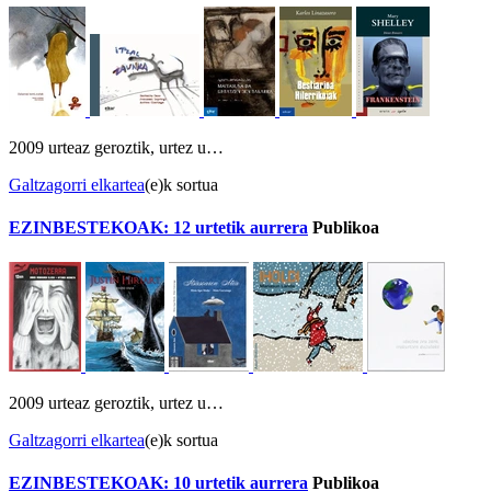
2009 urteaz geroztik, urtez u…
Galtzagorri elkartea
(e)k sortua
EZINBESTEKOAK: 12 urtetik aurrera
Publikoa
2009 urteaz geroztik, urtez u…
Galtzagorri elkartea
(e)k sortua
EZINBESTEKOAK: 10 urtetik aurrera
Publikoa