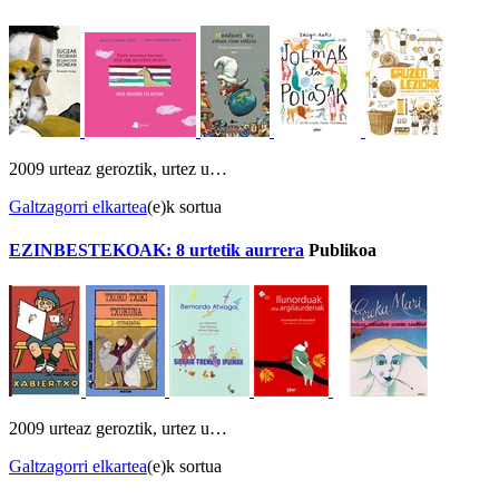
2009 urteaz geroztik, urtez u…
Galtzagorri elkartea
(e)k sortua
EZINBESTEKOAK: 8 urtetik aurrera
Publikoa
2009 urteaz geroztik, urtez u…
Galtzagorri elkartea
(e)k sortua