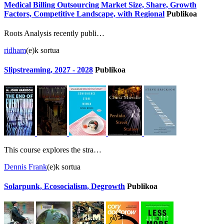
Medical Billing Outsourcing Market Size, Share, Growth
Factors, Competitive Landscape, with Regional
Publikoa
Roots Analysis recently publi…
ridham
(e)k sortua
Slipstreaming, 2027 - 2028
Publikoa
This course explores the stra…
Dennis Frank
(e)k sortua
Solarpunk, Ecosocialism, Degrowth
Publikoa