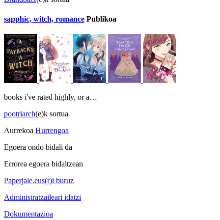
sapphic, witch, romance
Publikoa
books i've rated highly, or a…
pootriarch
(e)k sortua
Aurrekoa
Hurrengoa
Egoera ondo bidali da
Errorea egoera bidaltzean
Paperjale.eus(r)i buruz
Administratzaileari idatzi
Dokumentazioa