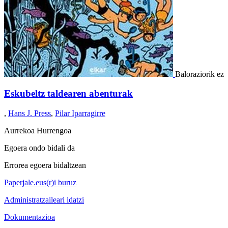
Baloraziorik ez
Eskubeltz taldearen abenturak
,
Hans J. Press
,
Pilar Iparragirre
Aurrekoa
Hurrengoa
Egoera ondo bidali da
Errorea egoera bidaltzean
Paperjale.eus(r)i buruz
Administratzaileari idatzi
Dokumentazioa