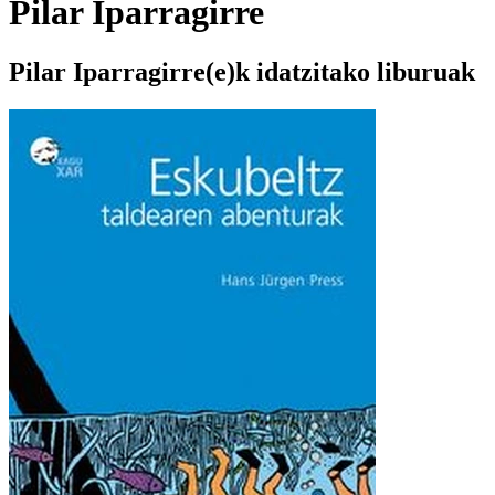
Pilar Iparragirre
Pilar Iparragirre(e)k idatzitako liburuak