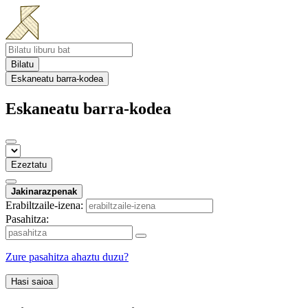
Bilatu
Eskaneatu barra-kodea
Eskaneatu barra-kodea
Ezeztatu
Jakinarazpenak
Erabiltzaile-izena:
Pasahitza:
Zure pasahitza ahaztu duzu?
Hasi saioa