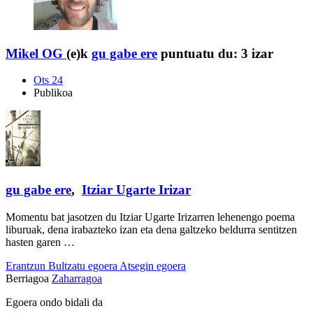
Mikel OG
(e)k
gu gabe ere
puntuatu du:
3 izar
Ots 24
Publikoa
gu gabe ere
,
Itziar Ugarte Irizar
Momentu bat jasotzen du Itziar Ugarte Irizarren lehenengo poema
liburuak, dena irabazteko izan eta dena galtzeko beldurra sentitzen
hasten garen …
Erantzun
Bultzatu egoera
Atsegin egoera
Berriagoa
Zaharragoa
Egoera ondo bidali da