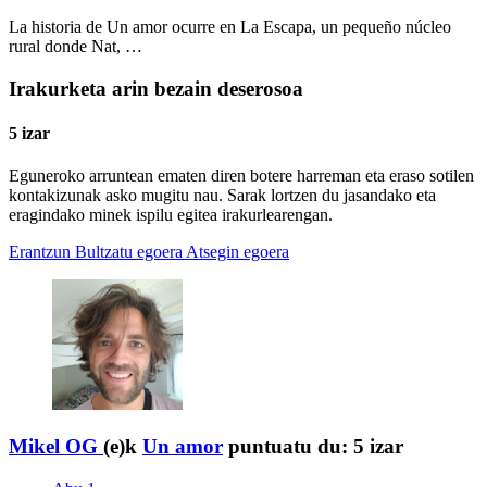
La historia de Un amor ocurre en La Escapa, un pequeño núcleo
rural donde Nat, …
Irakurketa arin bezain deserosoa
5 izar
Eguneroko arruntean ematen diren botere harreman eta eraso sotilen
kontakizunak asko mugitu nau. Sarak lortzen du jasandako eta
eragindako minek ispilu egitea irakurlearengan.
Erantzun
Bultzatu egoera
Atsegin egoera
Mikel OG
(e)k
Un amor
puntuatu du:
5 izar