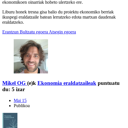
ekonomikoen oinarriak hobeto ulertzeko ere.
Liburu honek tresna gisa balio du proiektu ekonomiko berriak
ikuspegi eraldatzaile batean lerratzeko edota martxan daudenak
eraldatzeko.
Erantzun
Bultzatu egoera
Atsegin egoera
Mikel OG
(e)k
Ekonomia eraldatzaileak
puntuatu
du:
5 izar
Mai 15
Publikoa