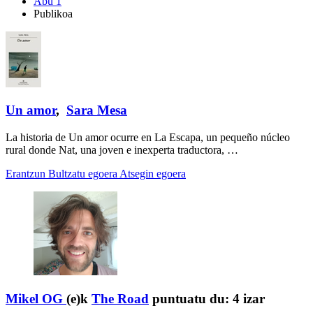
Abu 1
Publikoa
Un amor
,
Sara Mesa
La historia de Un amor ocurre en La Escapa, un pequeño núcleo
rural donde Nat, una joven e inexperta traductora, …
Erantzun
Bultzatu egoera
Atsegin egoera
Mikel OG
(e)k
The Road
puntuatu du:
4 izar