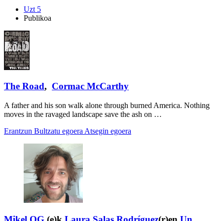
Uzt 5
Publikoa
The Road
,
Cormac McCarthy
A father and his son walk alone through burned America. Nothing
moves in the ravaged landscape save the ash on …
Erantzun
Bultzatu egoera
Atsegin egoera
Mikel OG
(e)k
Laura Salas Rodríguez
(r)en
Un