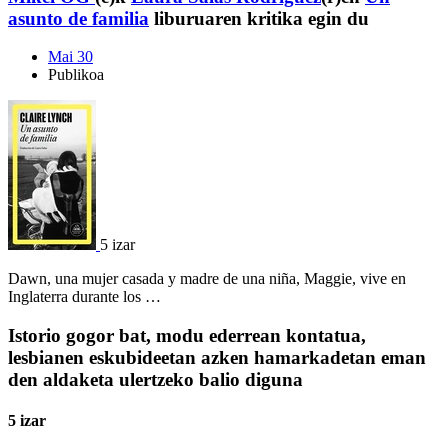
asunto de familia
liburuaren kritika egin du
Mai 30
Publikoa
5 izar
Dawn, una mujer casada y madre de una niña, Maggie, vive en
Inglaterra durante los …
Istorio gogor bat, modu ederrean kontatua,
lesbianen eskubideetan azken hamarkadetan eman
den aldaketa ulertzeko balio diguna
5 izar