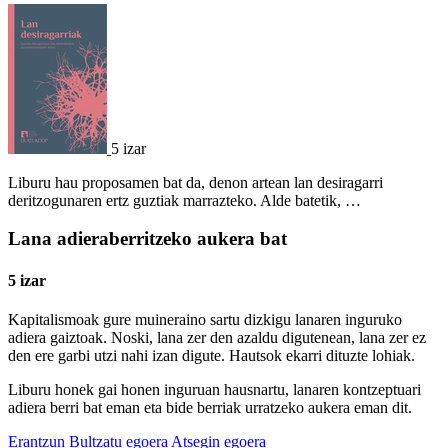
5 izar
Liburu hau proposamen bat da, denon artean lan desiragarri
deritzogunaren ertz guztiak marrazteko. Alde batetik, …
Lana adieraberritzeko aukera bat
5 izar
Kapitalismoak gure muineraino sartu dizkigu lanaren inguruko
adiera gaiztoak. Noski, lana zer den azaldu digutenean, lana zer ez
den ere garbi utzi nahi izan digute. Hautsok ekarri dituzte lohiak.
Liburu honek gai honen inguruan hausnartu, lanaren kontzeptuari
adiera berri bat eman eta bide berriak urratzeko aukera eman dit.
Erantzun
Bultzatu egoera
Atsegin egoera