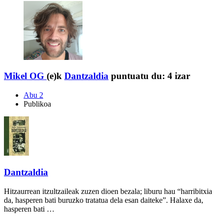
Mikel OG
(e)k
Dantzaldia
puntuatu du:
4 izar
Abu 2
Publikoa
Dantzaldia
Hitzaurrean itzultzaileak zuzen dioen bezala; liburu hau “harribitxia
da, hasperen bati buruzko tratatua dela esan daiteke”. Halaxe da,
hasperen bati …