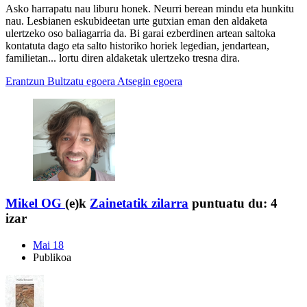
Asko harrapatu nau liburu honek. Neurri berean mindu eta hunkitu
nau. Lesbianen eskubideetan urte gutxian eman den aldaketa
ulertzeko oso baliagarria da. Bi garai ezberdinen artean saltoka
kontatuta dago eta salto historiko horiek legedian, jendartean,
familietan... lortu diren aldaketak ulertzeko tresna dira.
Erantzun
Bultzatu egoera
Atsegin egoera
Mikel OG
(e)k
Zainetatik zilarra
puntuatu du:
4
izar
Mai 18
Publikoa