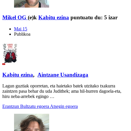
Mikel OG
(e)k
Kabitu ezina
puntuatu du:
5 izar
Mai 15
Publikoa
Kabitu ezina
,
Aintzane Usandizaga
Lagun guztiak oporretan, eta haietako batek utzitako txakurra
zaintzen pasa behar du uda Judithek; ama hil-hurren dagoela-eta,
hiru neba-arrebek egingo …
Erantzun
Bultzatu egoera
Atsegin egoera