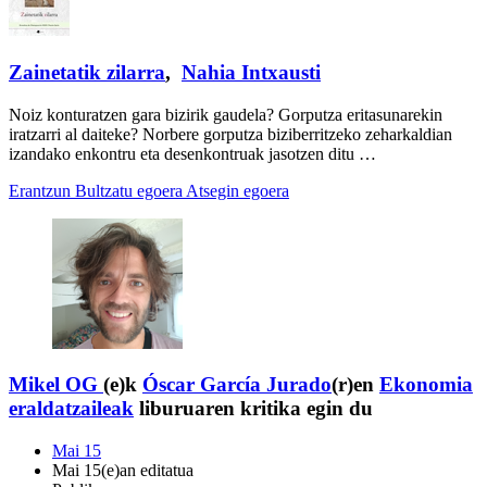
Zainetatik zilarra
,
Nahia Intxausti
Noiz konturatzen gara bizirik gaudela? Gorputza eritasunarekin
iratzarri al daiteke? Norbere gorputza biziberritzeko zeharkaldian
izandako enkontru eta desenkontruak jasotzen ditu …
Erantzun
Bultzatu egoera
Atsegin egoera
Mikel OG
(e)k
Óscar García Jurado
(r)en
Ekonomia
eraldatzaileak
liburuaren kritika egin du
Mai 15
Mai 15(e)an editatua