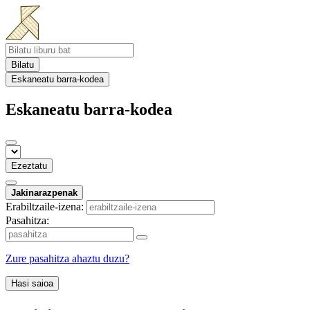
Bilatu
Eskaneatu barra-kodea
Eskaneatu barra-kodea
Ezeztatu
Jakinarazpenak
Erabiltzaile-izena:
Pasahitza:
Zure pasahitza ahaztu duzu?
Hasi saioa