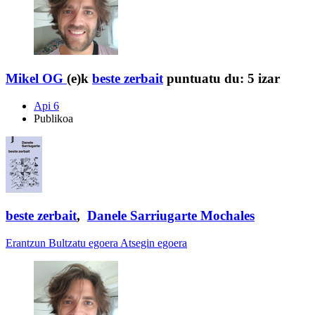
Mikel OG
(e)k
beste zerbait
puntuatu du:
5 izar
Api 6
Publikoa
beste zerbait
,
Danele Sarriugarte Mochales
Erantzun
Bultzatu egoera
Atsegin egoera