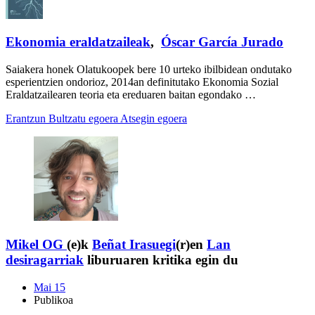
Ekonomia eraldatzaileak
,
Óscar García Jurado
Saiakera honek Olatukoopek bere 10 urteko ibilbidean ondutako
esperientzien ondorioz, 2014an definitutako Ekonomia Sozial
Eraldatzailearen teoria eta ereduaren baitan egondako …
Erantzun
Bultzatu egoera
Atsegin egoera
Mikel OG
(e)k
Beñat Irasuegi
(r)en
Lan
desiragarriak
liburuaren kritika egin du
Mai 15
Publikoa