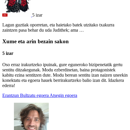
5 izar
Lagun guztiak oporretan, eta haietako batek utzitako txakurra
zaintzen pasa behar du uda Judithek; ama …
Xume eta arin bezain sakon
5 izar
Oso erraz irakurtzeko ipuinak, gure eguneroko bizipenetatik gertu
sentitu ditzakegunak. Modu ezberdinetan, baina protagonistek
kabitu ezina sentitzen dute. Modu berean sentitu izan naizen uneekin
konektatu eta egoera hauek berrirakurtzeko balio izan dit. Idazkera
ederra!
Erantzun
Bultzatu egoera
Atsegin egoera