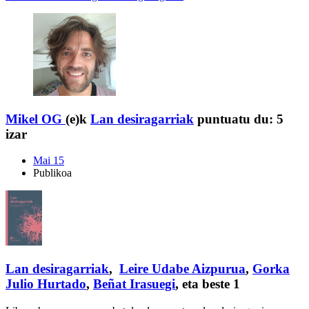
Mikel OG
(e)k
Lan desiragarriak
puntuatu du:
5
izar
Mai 15
Publikoa
Lan desiragarriak
,
Leire Udabe Aizpurua
,
Gorka
Julio Hurtado
,
Beñat Irasuegi
, eta beste 1