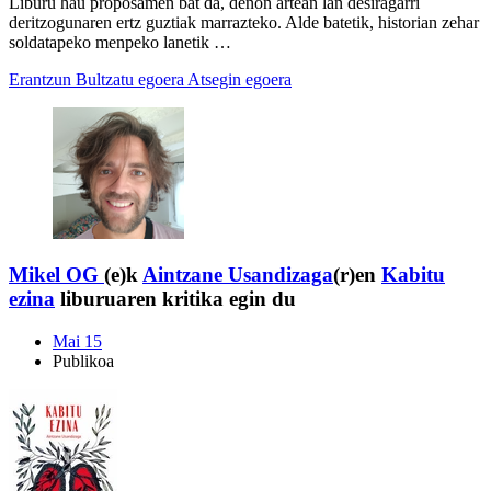
Liburu hau proposamen bat da, denon artean lan desiragarri
deritzogunaren ertz guztiak marrazteko. Alde batetik, historian zehar
soldatapeko menpeko lanetik …
Erantzun
Bultzatu egoera
Atsegin egoera
Mikel OG
(e)k
Aintzane Usandizaga
(r)en
Kabitu
ezina
liburuaren kritika egin du
Mai 15
Publikoa