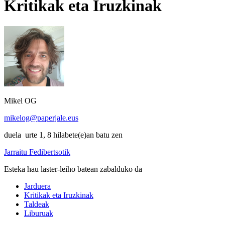
Kritikak eta Iruzkinak
Mikel OG
mikelog@paperjale.eus
duela urte 1, 8 hilabete(e)an batu zen
Jarraitu Fedibertsotik
Esteka hau laster-leiho batean zabalduko da
Jarduera
Kritikak eta Iruzkinak
Taldeak
Liburuak