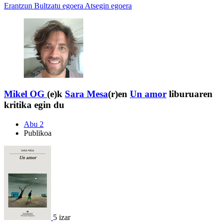
Erantzun
Bultzatu egoera
Atsegin egoera
Mikel OG
(e)k
Sara Mesa
(r)en
Un amor
liburuaren
kritika egin du
Abu 2
Publikoa
5 izar