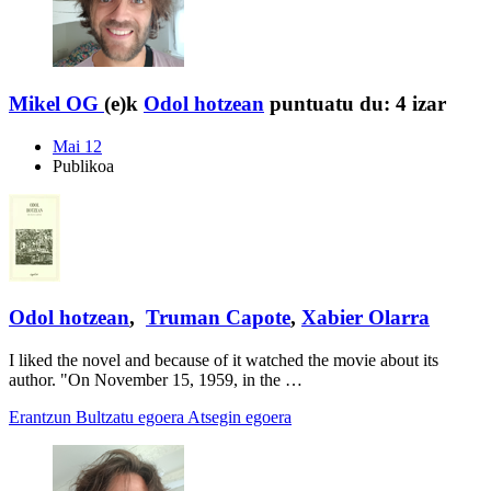
Mikel OG
(e)k
Odol hotzean
puntuatu du:
4 izar
Mai 12
Publikoa
Odol hotzean
,
Truman Capote
,
Xabier Olarra
I liked the novel and because of it watched the movie about its
author. "On November 15, 1959, in the …
Erantzun
Bultzatu egoera
Atsegin egoera