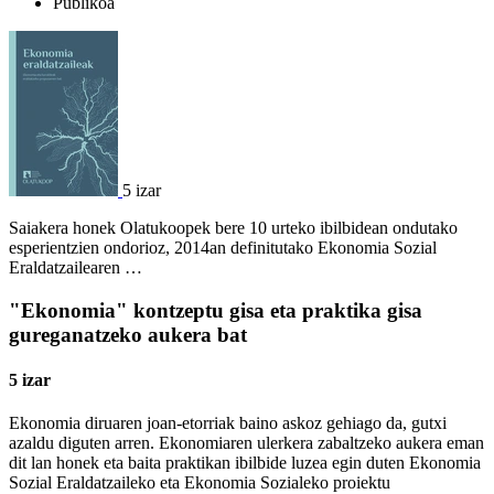
Publikoa
5 izar
Saiakera honek Olatukoopek bere 10 urteko ibilbidean ondutako
esperientzien ondorioz, 2014an definitutako Ekonomia Sozial
Eraldatzailearen …
"Ekonomia" kontzeptu gisa eta praktika gisa
gureganatzeko aukera bat
5 izar
Ekonomia diruaren joan-etorriak baino askoz gehiago da, gutxi
azaldu diguten arren. Ekonomiaren ulerkera zabaltzeko aukera eman
dit lan honek eta baita praktikan ibilbide luzea egin duten Ekonomia
Sozial Eraldatzaileko eta Ekonomia Sozialeko proiektu