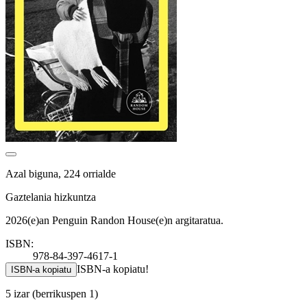
Azal biguna, 224 orrialde
Gaztelania hizkuntza
2026(e)an Penguin Randon House(e)n argitaratua.
ISBN:
978-84-397-4617-1
ISBN-a kopiatu!
ISBN-a kopiatu
5 izar
(berrikuspen 1)