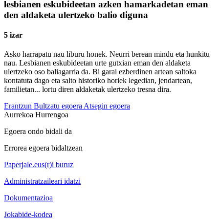
lesbianen eskubideetan azken hamarkadetan eman
den aldaketa ulertzeko balio diguna
5 izar
Asko harrapatu nau liburu honek. Neurri berean mindu eta hunkitu
nau. Lesbianen eskubideetan urte gutxian eman den aldaketa
ulertzeko oso baliagarria da. Bi garai ezberdinen artean saltoka
kontatuta dago eta salto historiko horiek legedian, jendartean,
familietan... lortu diren aldaketak ulertzeko tresna dira.
Erantzun
Bultzatu egoera
Atsegin egoera
Aurrekoa
Hurrengoa
Egoera ondo bidali da
Errorea egoera bidaltzean
Paperjale.eus(r)i buruz
Administratzaileari idatzi
Dokumentazioa
Jokabide-kodea