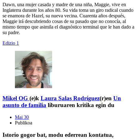
Dawn, una mujer casada y madre de una niña, Maggie, vive en
Inglaterra durante los años 80. Su vida toma un giro radical cuando
se enamora de Hazel, su nueva vecina. Cuarenta años después,
Maggie irá descubriendo cosas de su pasado que no conocía, al
mismo tiempo que asimila el diagnóstico terminal que le han dado a
su padre.
Edizio 1
Mikel OG
(e)k
Laura Salas Rodríguez
(r)en
Un
asunto de familia
liburuaren kritika egin du
Mai 30
Publikoa
Istorio gogor bat, modu ederrean kontatua,