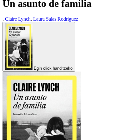
Un asunto de familia
,
Claire Lynch
,
Laura Salas Rodríguez
Egin click handitzeko