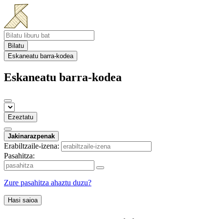
Bilatu
Eskaneatu barra-kodea
Eskaneatu barra-kodea
Ezeztatu
Jakinarazpenak
Erabiltzaile-izena:
Pasahitza:
Zure pasahitza ahaztu duzu?
Hasi saioa