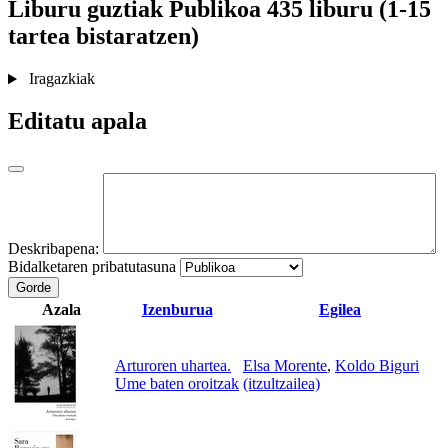
Liburu guztiak
Publikoa
435 liburu (1-15
tartea bistaratzen)
Iragazkiak
Editatu apala
Deskribapena:
Bidalketaren pribatutasuna
Gorde
Azala
Izenburua
Egilea
Arturoren uhartea.
Elsa Morente
,
Koldo Biguri
Ume baten oroitzak
(itzultzailea)