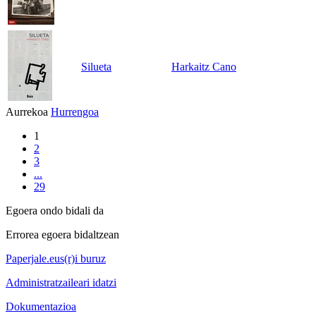
Silueta
Harkaitz Cano
Aurrekoa
Hurrengoa
1
2
3
...
29
Egoera ondo bidali da
Errorea egoera bidaltzean
Paperjale.eus(r)i buruz
Administratzaileari idatzi
Dokumentazioa