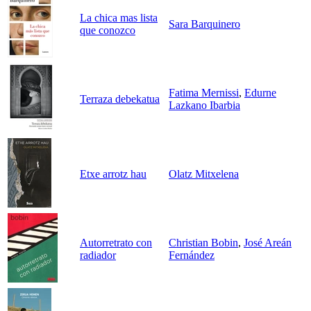
La chica mas lista
Sara Barquinero
que conozco
Fatima Mernissi
,
Edurne
Terraza debekatua
Lazkano Ibarbia
Etxe arrotz hau
Olatz Mitxelena
Autorretrato con
Christian Bobin
,
José Areán
radiador
Fernández