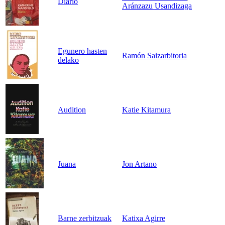
Diario
Aránzazu Usandizaga
Egunero hasten
Ramón Saizarbitoria
delako
Audition
Katie Kitamura
Juana
Jon Artano
Barne zerbitzuak
Katixa Agirre