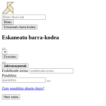
Bilatu
Eskaneatu barra-kodea
Eskaneatu barra-kodea
Ezeztatu
Jakinarazpenak
Erabiltzaile-izena:
Pasahitza:
Zure pasahitza ahaztu duzu?
Hasi saioa