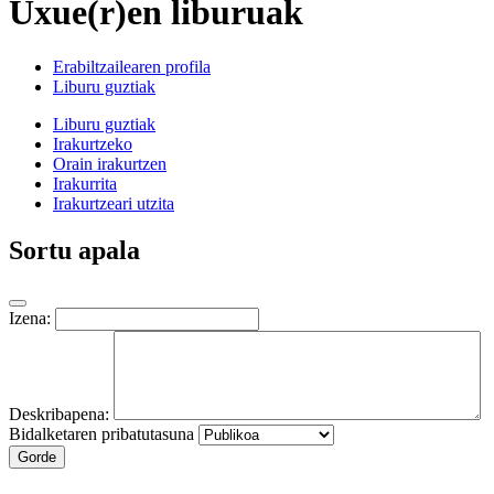
Uxue(r)en liburuak
Erabiltzailearen profila
Liburu guztiak
Liburu guztiak
Irakurtzeko
Orain irakurtzen
Irakurrita
Irakurtzeari utzita
Sortu apala
Izena:
Deskribapena:
Bidalketaren pribatutasuna
Gorde