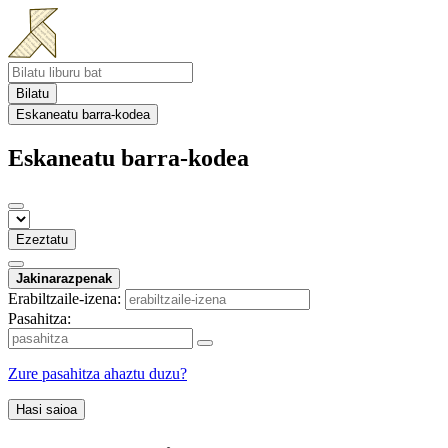
Bilatu
Eskaneatu barra-kodea
Eskaneatu barra-kodea
Ezeztatu
Jakinarazpenak
Erabiltzaile-izena:
Pasahitza:
Zure pasahitza ahaztu duzu?
Hasi saioa