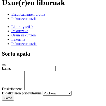
Uxue(r)en liburuak
Erabiltzailearen profila
Irakurtzeari utzita
Liburu guztiak
Irakurtzeko
Orain irakurtzen
Irakurrita
Irakurtzeari utzita
Sortu apala
Izena:
Deskribapena:
Bidalketaren pribatutasuna
Gorde