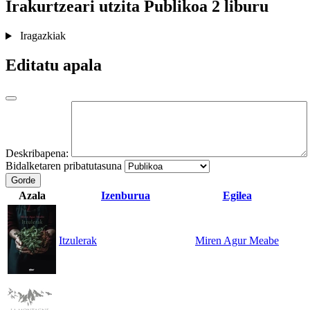
Irakurtzeari utzita
Publikoa
2 liburu
Iragazkiak
Editatu apala
Deskribapena:
Bidalketaren pribatutasuna
Gorde
Azala
Izenburua
Egilea
Itzulerak
Miren Agur Meabe