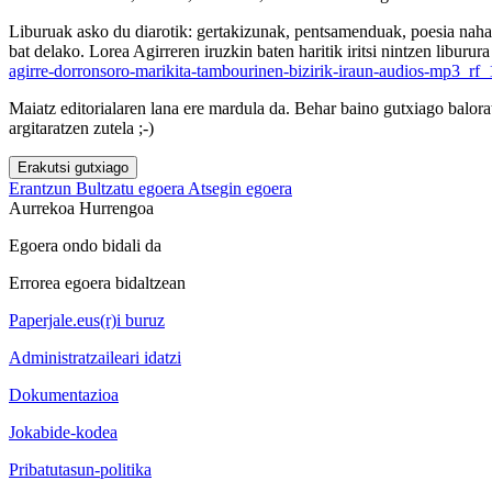
Liburuak asko du diarotik: gertakizunak, pentsamenduak, poesia nahastu
bat delako. Lorea Agirreren iruzkin baten haritik iritsi nintzen libur
agirre-dorronsoro-marikita-tambourinen-bizirik-iraun-audios-mp3_r
Maiatz editorialaren lana ere mardula da. Behar baino gutxiago balora
argitaratzen zutela ;-)
Erakutsi gutxiago
Erantzun
Bultzatu egoera
Atsegin egoera
Aurrekoa
Hurrengoa
Egoera ondo bidali da
Errorea egoera bidaltzean
Paperjale.eus(r)i buruz
Administratzaileari idatzi
Dokumentazioa
Jokabide-kodea
Pribatutasun-politika