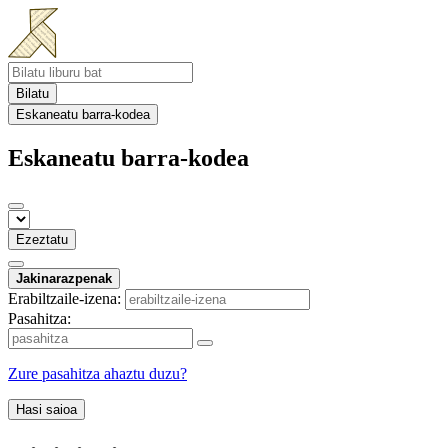
Bilatu
Eskaneatu barra-kodea
Eskaneatu barra-kodea
Ezeztatu
Jakinarazpenak
Erabiltzaile-izena:
Pasahitza:
Zure pasahitza ahaztu duzu?
Hasi saioa