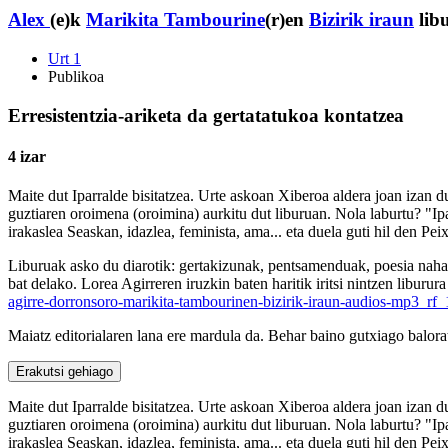
Alex
(e)k
Marikita Tambourine
(r)en
Bizirik iraun
libu
Urt 1
Publikoa
Erresistentzia-ariketa da gertatatukoa kontatzea
4 izar
Maite dut Iparralde bisitatzea. Urte askoan Xiberoa aldera joan izan du
guztiaren oroimena (oroimina) aurkitu dut liburuan. Nola laburtu? "I
irakaslea Seaskan, idazlea, feminista, ama... eta duela guti hil den Pe
Liburuak asko du diarotik: gertakizunak, pentsamenduak, poesia nahastu
bat delako. Lorea Agirreren iruzkin baten haritik iritsi nintzen libur
agirre-dorronsoro-marikita-tambourinen-bizirik-iraun-audios-mp3_r
Maiatz editorialaren lana ere mardula da. Behar baino gutxiago balora
Erakutsi gehiago
Maite dut Iparralde bisitatzea. Urte askoan Xiberoa aldera joan izan du
guztiaren oroimena (oroimina) aurkitu dut liburuan. Nola laburtu? "I
irakaslea Seaskan, idazlea, feminista, ama... eta duela guti hil den Pe