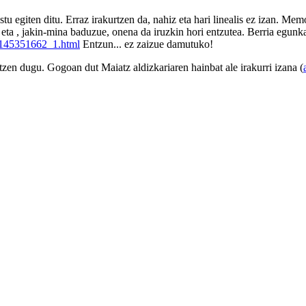
 egiten ditu. Erraz irakurtzen da, nahiz eta hari linealis ez izan. Memo
ura eta , jakin-mina baduzue, onena da iruzkin hori entzutea. Berria egu
f_145351662_1.html
Entzun... ez zaizue damutuko!
tzen dugu. Gogoan dut Maiatz aldizkariaren hainbat ale irakurri izana (