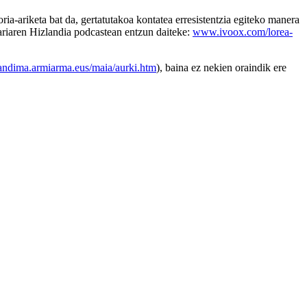
ria-ariketa bat da, gertatutakoa kontatea erresistentzia egiteko manera
nkariaren Hizlandia podcastean entzun daiteke:
www.ivoox.com/lorea-
andima.armiarma.eus/maia/aurki.htm
), baina ez nekien oraindik ere