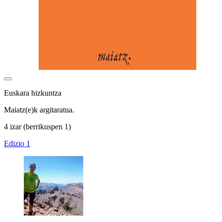
Euskara hizkuntza
Maiatz(e)k argitaratua.
4 izar
(berrikuspen 1)
Edizio 1