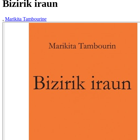
Bizirik iraun
,
Marikita Tambourine