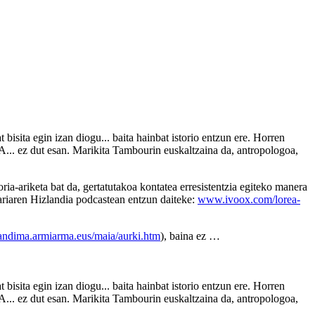
bisita egin izan diogu... baita hainbat istorio entzun ere. Horren
A... ez dut esan. Marikita Tambourin euskaltzaina da, antropologoa,
ria-ariketa bat da, gertatutakoa kontatea erresistentzia egiteko manera
nkariaren Hizlandia podcastean entzun daiteke:
www.ivoox.com/lorea-
andima.armiarma.eus/maia/aurki.htm
), baina ez …
bisita egin izan diogu... baita hainbat istorio entzun ere. Horren
A... ez dut esan. Marikita Tambourin euskaltzaina da, antropologoa,