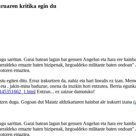
ruaren kritika egin du
gu sarritan. Garai batean lagun bat genuen Angelun eta hara ere hainbat 
parraldeko emazte baten bizipenak, hegoaldeko militante baten ondoan" 
ixotoren emaztea.
 egiten ditu. Erraz irakurtzen da, nahiz eta hari linealis ez izan. Memo
ura eta , jakin-mina baduzue, onena da iruzkin hori entzutea. Berria egu
f_145351662_1.html
Entzun... ez zaizue damutuko!
tzen dugu. Gogoan dut Maiatz aldizkariaren hainbat ale irakurri izana (
gu sarritan. Garai batean lagun bat genuen Angelun eta hara ere hainbat 
parraldeko emazte baten bizipenak, hegoaldeko militante baten ondoan" 
ixotoren emaztea.