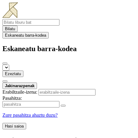
Bilatu
Eskaneatu barra-kodea
Eskaneatu barra-kodea
Ezeztatu
Jakinarazpenak
Erabiltzaile-izena:
Pasahitza:
Zure pasahitza ahaztu duzu?
Hasi saioa