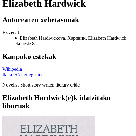
Elizabeth Hardwick
Autorearen xehetasunak
Ezizenak:
Elizabeth Hardwicková
,
Хардвик
,
Elizabeth Hardwick
,
eta beste 8
Kanpoko estekak
Wikipedia
Ikusi ISNI erregistroa
Novelist, short story writer, literary critic
Elizabeth Hardwick(e)k idatzitako
liburuak