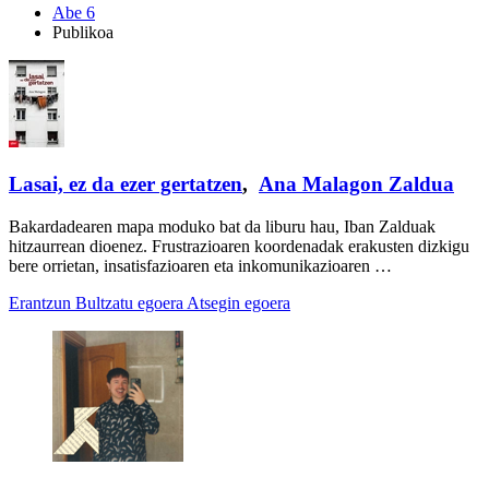
Abe 6
Publikoa
Lasai, ez da ezer gertatzen
,
Ana Malagon Zaldua
Bakardadearen mapa moduko bat da liburu hau, Iban Zalduak
hitzaurrean dioenez. Frustrazioaren koordenadak erakusten dizkigu
bere orrietan, insatisfazioaren eta inkomunikazioaren …
Erantzun
Bultzatu egoera
Atsegin egoera