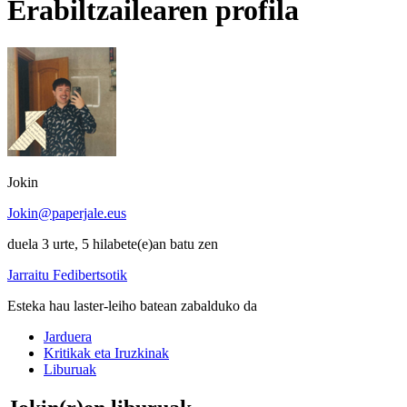
Erabiltzailearen profila
Jokin
Jokin@paperjale.eus
duela 3 urte, 5 hilabete(e)an batu zen
Jarraitu Fedibertsotik
Esteka hau laster-leiho batean zabalduko da
Jarduera
Kritikak eta Iruzkinak
Liburuak