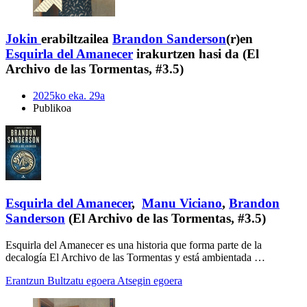
Jokin
erabiltzailea
Brandon Sanderson
(r)en
Esquirla del Amanecer
irakurtzen hasi da (El
Archivo de las Tormentas, #3.5)
2025ko eka. 29a
Publikoa
Esquirla del Amanecer
,
Manu Viciano
,
Brandon
Sanderson
(El Archivo de las Tormentas, #3.5)
Esquirla del Amanecer es una historia que forma parte de la
decalogía El Archivo de las Tormentas y está ambientada …
Erantzun
Bultzatu egoera
Atsegin egoera