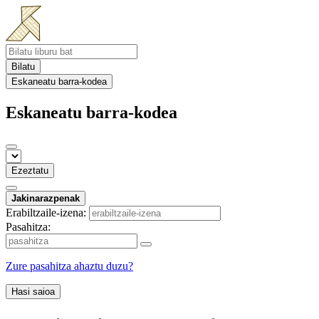
Bilatu
Eskaneatu barra-kodea
Eskaneatu barra-kodea
Ezeztatu
Jakinarazpenak
Erabiltzaile-izena:
Pasahitza:
Zure pasahitza ahaztu duzu?
Hasi saioa