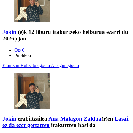
Jokin
(e)k 12 liburu irakurtzeko helburua ezarri du
2026(e)an
Ots 6
Publikoa
Erantzun
Bultzatu egoera
Atsegin egoera
Jokin
erabiltzailea
Ana Malagon Zaldua
(r)en
Lasai,
ez da ezer gertatzen
irakurtzen hasi da