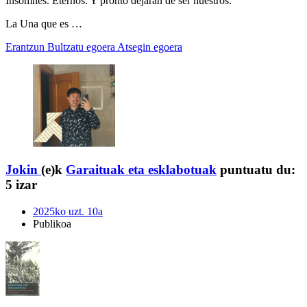
Insomnes. Eternos. Y pronto dejarán de ser nuestros.
La Una que es …
Erantzun
Bultzatu egoera
Atsegin egoera
Jokin
(e)k
Garaituak eta esklabotuak
puntuatu du:
5 izar
2025ko uzt. 10a
Publikoa