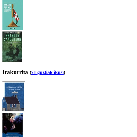
Irakurrita
(
71 guztiak ikusi
)