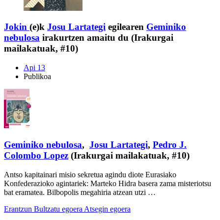
Jokin
(e)k
Josu Lartategi
egilearen
Geminiko
nebulosa
irakurtzen amaitu du (Irakurgai
mailakatuak, #10)
Api 13
Publikoa
Geminiko nebulosa
,
Josu Lartategi
,
Pedro J.
Colombo Lopez
(Irakurgai mailakatuak, #10)
Antso kapitainari misio sekretua agindu diote Eurasiako
Konfederazioko agintariek: Marteko Hidra basera zama misteriotsu
bat eramatea. Bilbopolis megahiria atzean utzi …
Erantzun
Bultzatu egoera
Atsegin egoera