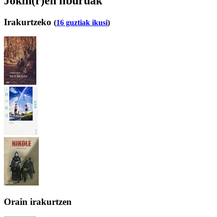
Jokin(r)en liburuak
Irakurtzeko
(
16 guztiak ikusi
)
Orain irakurtzen