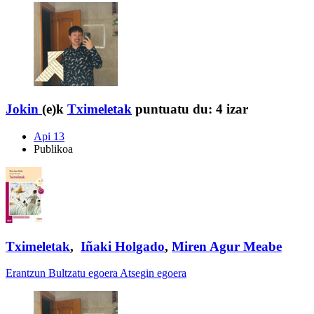
Jokin
(e)k
Tximeletak
puntuatu du:
4 izar
Api 13
Publikoa
Tximeletak
,
Iñaki Holgado
,
Miren Agur Meabe
Erantzun
Bultzatu egoera
Atsegin egoera