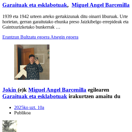
Garaituak eta esklabotuak
,
Miguel Angel Barcenilla
1939 eta 1942 urteen arteko gertakizunak ditu oinarri liburuak. Urte
horietan, gerran garaitutako ehunka preso Jaizkibelgo errepideak eta
Gaintxurizketako bunkerrak …
Erantzun
Bultzatu egoera
Atsegin egoera
Jokin
(e)k
Miguel Angel Barcenilla
egilearen
Garaituak eta esklabotuak
irakurtzen amaitu du
2025ko uzt. 10a
Publikoa