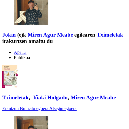
Jokin
(e)k
Miren Agur Meabe
egilearen
Tximeletak
irakurtzen amaitu du
Api 13
Publikoa
Tximeletak
,
Iñaki Holgado
,
Miren Agur Meabe
Erantzun
Bultzatu egoera
Atsegin egoera