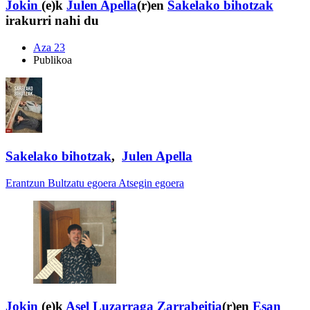
Jokin
(e)k
Julen Apella
(r)en
Sakelako bihotzak
irakurri nahi du
Aza 23
Publikoa
Sakelako bihotzak
,
Julen Apella
Erantzun
Bultzatu egoera
Atsegin egoera
Jokin
(e)k
Asel Luzarraga Zarrabeitia
(r)en
Esan