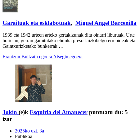
Garaituak eta esklabotuak
,
Miguel Angel Barcenilla
1939 eta 1942 urteen arteko gertakizunak ditu oinarri liburuak. Urte
horietan, gerran garaitutako ehunka preso Jaizkibelgo errepideak eta
Gaintxurizketako bunkerrak …
Erantzun
Bultzatu egoera
Atsegin egoera
Jokin
(e)k
Esquirla del Amanecer
puntuatu du:
5
izar
2025ko uzt. 3a
Publikoa