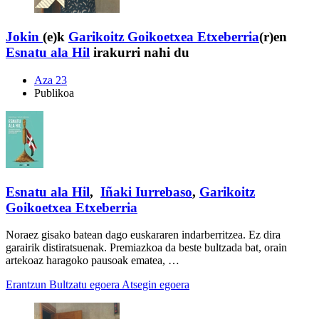
Jokin
(e)k
Garikoitz Goikoetxea Etxeberria
(r)en
Esnatu ala Hil
irakurri nahi du
Aza 23
Publikoa
Esnatu ala Hil
,
Iñaki Iurrebaso
,
Garikoitz
Goikoetxea Etxeberria
Noraez gisako batean dago euskararen indarberritzea. Ez dira
garairik distiratsuenak. Premiazkoa da beste bultzada bat, orain
artekoaz haragoko pausoak ematea, …
Erantzun
Bultzatu egoera
Atsegin egoera