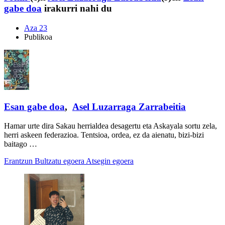
gabe doa
irakurri nahi du
Aza 23
Publikoa
Esan gabe doa
,
Asel Luzarraga Zarrabeitia
Hamar urte dira Sakau herrialdea desagertu eta Askayala sortu zela,
herri askeen federazioa. Tentsioa, ordea, ez da aienatu, bizi-bizi
baitago …
Erantzun
Bultzatu egoera
Atsegin egoera