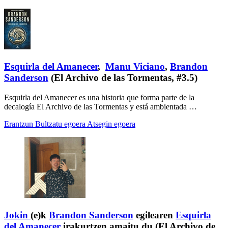
Esquirla del Amanecer
,
Manu Viciano
,
Brandon
Sanderson
(El Archivo de las Tormentas, #3.5)
Esquirla del Amanecer es una historia que forma parte de la
decalogía El Archivo de las Tormentas y está ambientada …
Erantzun
Bultzatu egoera
Atsegin egoera
Jokin
(e)k
Brandon Sanderson
egilearen
Esquirla
del Amanecer
irakurtzen amaitu du (El Archivo de