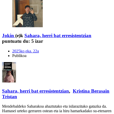
Jokin
(e)k
Sahara, herri bat erresistentzian
puntuatu du:
5 izar
2025ko eka. 22a
Publikoa
Sahara, herri bat erresistentzian
,
Kristina Berasain
Tristan
Mendebaldeko Saharakoa ahaztutako eta isilarazitako gatazka da.
Hamasei urteko gerraren ostean eta ia hiru hamarkadako su-etenaren