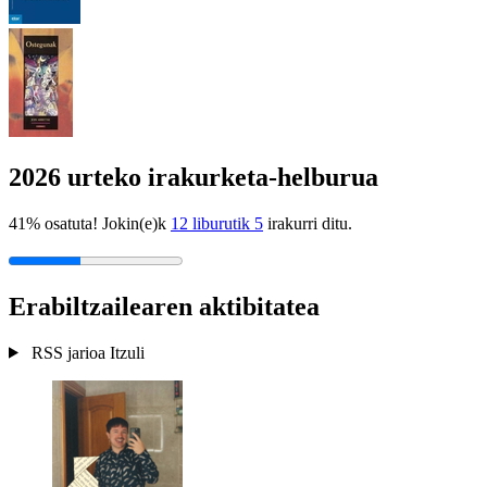
2026 urteko irakurketa-helburua
41% osatuta! Jokin(e)k
12 liburutik 5
irakurri ditu.
Erabiltzailearen aktibitatea
RSS jarioa
Itzuli