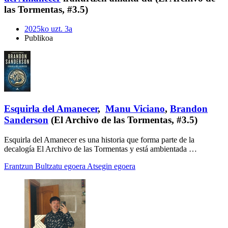
las Tormentas, #3.5)
2025ko uzt. 3a
Publikoa
Esquirla del Amanecer
,
Manu Viciano
,
Brandon
Sanderson
(El Archivo de las Tormentas, #3.5)
Esquirla del Amanecer es una historia que forma parte de la
decalogía El Archivo de las Tormentas y está ambientada …
Erantzun
Bultzatu egoera
Atsegin egoera