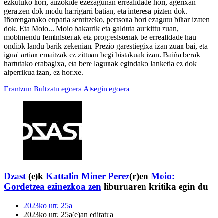
ezkutuko hori, auzokide ezezagunan errealidade hori, agerixan
geratzen dok modu harrigarri batian, eta interesa pizten dok.
Iñorenganako enpatia sentitzeko, pertsona hori ezagutu bihar izaten
dok. Eta Moio... Moio bakarrik eta galduta aurkittu zuan,
mobimendu feministenak eta progresistenak be errealidade hau
ondiok landu barik zekenian. Prezio garestiegixa izan zuan bai, eta
igual artian emaitzak ez zittuan begi bistakuak izan. Baiña berak
hartutako erabagixa, eta bere lagunak egindako lanketia ez dok
alperrikua izan, ez horixe.
Erantzun
Bultzatu egoera
Atsegin egoera
Dzast
(e)k
Kattalin Miner Perez
(r)en
Moio:
Gordetzea ezinezkoa zen
liburuaren kritika egin du
2023ko urr. 25a
2023ko urr. 25a(e)an editatua