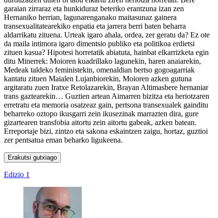
garaian zirraraz eta hunkiduraz beteriko erantzuna izan zen
Hernaniko herrian, lagunarenganako maitasunaz gainera
transexualitatearekiko enpatia eta jarrera berri baten beharra
aldarrikatu zituena. Urteak igaro ahala, ordea, zer geratu da? Ez ote
da maila intimora igaro dimentsio publiko eta politikoa erdietsi
zituen kasua? Hipotesi horretatik abiatuta, hainbat elkarrizketa egin
ditu Minerrek: Moioren kuadrillako lagunekin, haren anaiarekin,
Medeak taldeko feministekin, omenaldian bertso gogoagarriak
kantatu zituen Maialen Lujanbiorekin, Moioren azken gutuna
argitaratu zuen Iratxe Retolazarekin, Brayan Altimasbere hernaniar
trans gaztearekin… Guztien artean Aimarren bizitza eta heriotzaren
erretratu eta memoria osatzeaz gain, pertsona transexualek gainditu
beharreko oztopo ikusgarri zein ikusezinak marrazten dira, gure
gizartearen transfobia aitortu zein aitortu gabeak, azken batean.
Erreportaje bizi, zintzo eta sakona eskaintzen zaigu, hortaz, guztioi
zer pentsatua eman beharko ligukeena.
Erakutsi gutxiago
Edizio 1