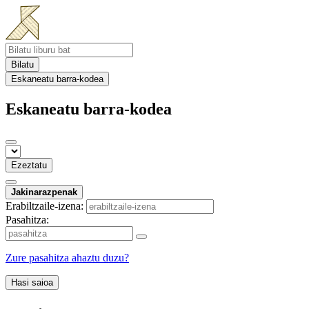
Bilatu
Eskaneatu barra-kodea
Eskaneatu barra-kodea
Ezeztatu
Jakinarazpenak
Erabiltzaile-izena:
Pasahitza:
Zure pasahitza ahaztu duzu?
Hasi saioa