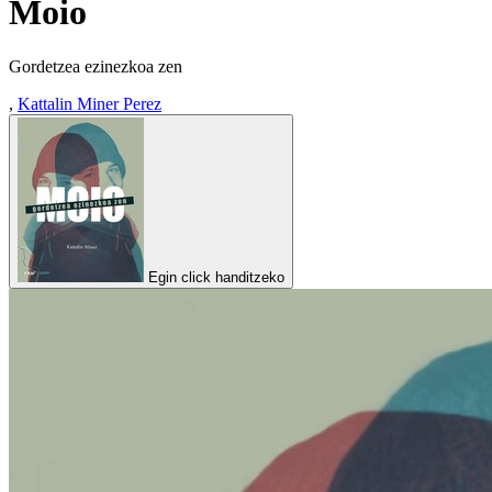
Moio
Gordetzea ezinezkoa zen
,
Kattalin Miner Perez
Egin click handitzeko