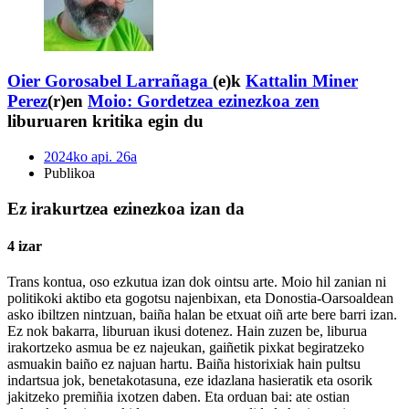
Oier Gorosabel Larrañaga
(e)k
Kattalin Miner
Perez
(r)en
Moio: Gordetzea ezinezkoa zen
liburuaren kritika egin du
2024ko api. 26a
Publikoa
Ez irakurtzea ezinezkoa izan da
4 izar
Trans kontua, oso ezkutua izan dok ointsu arte. Moio hil zanian ni
politikoki aktibo eta gogotsu najenbixan, eta Donostia-Oarsoaldean
asko ibiltzen nintzuan, baiña halan be etxuat oiñ arte bere barri izan.
Ez nok bakarra, liburuan ikusi dotenez. Hain zuzen be, liburua
irakortzeko asmua be ez najeukan, gaiñetik pixkat begiratzeko
asmuakin baiño ez najuan hartu. Baiña historixiak hain pultsu
indartsua jok, benetakotasuna, eze idazlana hasieratik eta osorik
jakitzeko premiñia ixotzen daben. Eta orduan bai: ate ostian