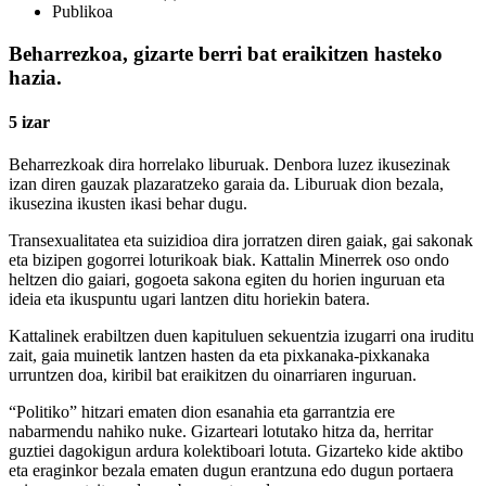
Publikoa
Beharrezkoa, gizarte berri bat eraikitzen hasteko
hazia.
5 izar
Beharrezkoak dira horrelako liburuak. Denbora luzez ikusezinak
izan diren gauzak plazaratzeko garaia da. Liburuak dion bezala,
ikusezina ikusten ikasi behar dugu.
Transexualitatea eta suizidioa dira jorratzen diren gaiak, gai sakonak
eta bizipen gogorrei loturikoak biak. Kattalin Minerrek oso ondo
heltzen dio gaiari, gogoeta sakona egiten du horien inguruan eta
ideia eta ikuspuntu ugari lantzen ditu horiekin batera.
Kattalinek erabiltzen duen kapituluen sekuentzia izugarri ona iruditu
zait, gaia muinetik lantzen hasten da eta pixkanaka-pixkanaka
urruntzen doa, kiribil bat eraikitzen du oinarriaren inguruan.
“Politiko” hitzari ematen dion esanahia eta garrantzia ere
nabarmendu nahiko nuke. Gizarteari lotutako hitza da, herritar
guztiei dagokigun ardura kolektiboari lotuta. Gizarteko kide aktibo
eta eraginkor bezala ematen dugun erantzuna edo dugun portaera