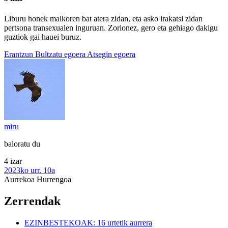
Liburu honek malkoren bat atera zidan, eta asko irakatsi zidan
pertsona transexualen inguruan. Zorionez, gero eta gehiago dakigu
guztiok gai hauei buruz.
Erantzun
Bultzatu egoera
Atsegin egoera
miru
baloratu du
4 izar
2023ko urr. 10a
Aurrekoa
Hurrengoa
Zerrendak
EZINBESTEKOAK: 16 urtetik aurrera