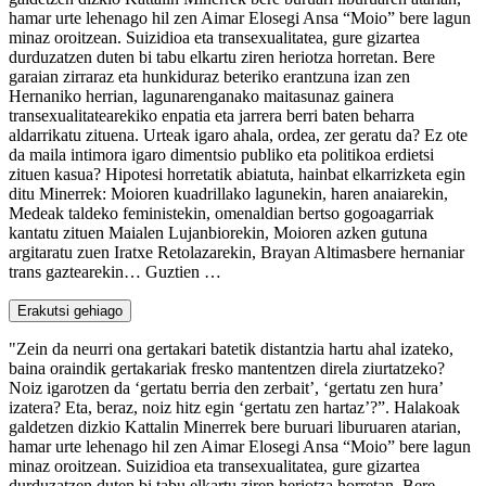
hamar urte lehenago hil zen Aimar Elosegi Ansa “Moio” bere lagun
minaz oroitzean. Suizidioa eta transexualitatea, gure gizartea
durduzatzen duten bi tabu elkartu ziren heriotza horretan. Bere
garaian zirraraz eta hunkiduraz beteriko erantzuna izan zen
Hernaniko herrian, lagunarenganako maitasunaz gainera
transexualitatearekiko enpatia eta jarrera berri baten beharra
aldarrikatu zituena. Urteak igaro ahala, ordea, zer geratu da? Ez ote
da maila intimora igaro dimentsio publiko eta politikoa erdietsi
zituen kasua? Hipotesi horretatik abiatuta, hainbat elkarrizketa egin
ditu Minerrek: Moioren kuadrillako lagunekin, haren anaiarekin,
Medeak taldeko feministekin, omenaldian bertso gogoagarriak
kantatu zituen Maialen Lujanbiorekin, Moioren azken gutuna
argitaratu zuen Iratxe Retolazarekin, Brayan Altimasbere hernaniar
trans gaztearekin… Guztien …
Erakutsi gehiago
"Zein da neurri ona gertakari batetik distantzia hartu ahal izateko,
baina oraindik gertakariak fresko mantentzen direla ziurtatzeko?
Noiz igarotzen da ‘gertatu berria den zerbait’, ‘gertatu zen hura’
izatera? Eta, beraz, noiz hitz egin ‘gertatu zen hartaz’?”. Halakoak
galdetzen dizkio Kattalin Minerrek bere buruari liburuaren atarian,
hamar urte lehenago hil zen Aimar Elosegi Ansa “Moio” bere lagun
minaz oroitzean. Suizidioa eta transexualitatea, gure gizartea
durduzatzen duten bi tabu elkartu ziren heriotza horretan. Bere