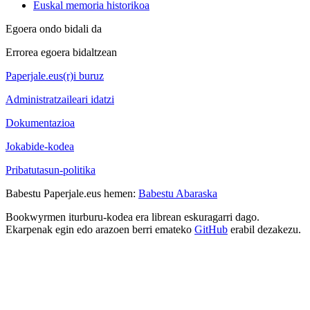
Euskal memoria historikoa
Egoera ondo bidali da
Errorea egoera bidaltzean
Paperjale.eus(r)i buruz
Administratzaileari idatzi
Dokumentazioa
Jokabide-kodea
Pribatutasun-politika
Babestu Paperjale.eus hemen:
Babestu Abaraska
Bookwyrmen iturburu-kodea era librean eskuragarri dago.
Ekarpenak egin edo arazoen berri emateko
GitHub
erabil dezakezu.