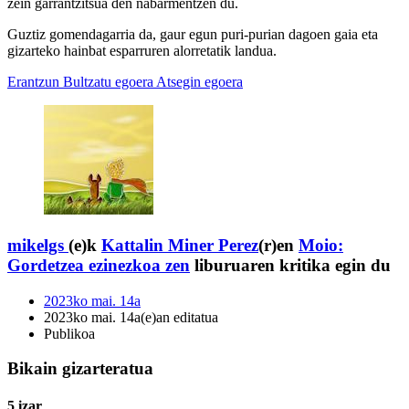
zein garrantzitsua den nabarmentzen du.
Guztiz gomendagarria da, gaur egun puri-purian dagoen gaia eta
gizarteko hainbat esparruren alorretatik landua.
Erantzun
Bultzatu egoera
Atsegin egoera
mikelgs
(e)k
Kattalin Miner Perez
(r)en
Moio:
Gordetzea ezinezkoa zen
liburuaren kritika egin du
2023ko mai. 14a
2023ko mai. 14a(e)an editatua
Publikoa
Bikain gizarteratua
5 izar