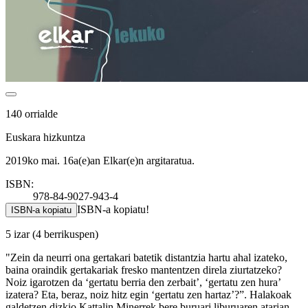
140 orrialde
Euskara hizkuntza
2019ko mai. 16a(e)an Elkar(e)n argitaratua.
ISBN:
978-84-9027-943-4
ISBN-a kopiatu!
ISBN-a kopiatu
5 izar
(4 berrikuspen)
"Zein da neurri ona gertakari batetik distantzia hartu ahal izateko,
baina oraindik gertakariak fresko mantentzen direla ziurtatzeko?
Noiz igarotzen da ‘gertatu berria den zerbait’, ‘gertatu zen hura’
izatera? Eta, beraz, noiz hitz egin ‘gertatu zen hartaz’?”. Halakoak
galdetzen dizkio Kattalin Minerrek bere buruari liburuaren atarian,