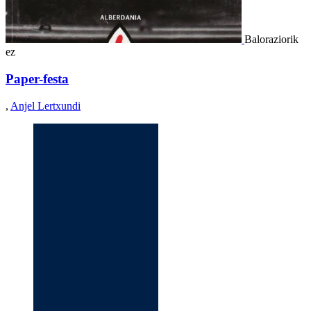
Baloraziorik
ez
Paper-festa
,
Anjel Lertxundi