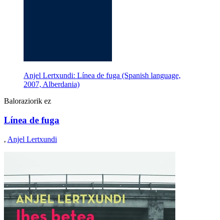
Anjel Lertxundi: Línea de fuga (Spanish language,
2007, Alberdania)
Baloraziorik ez
Línea de fuga
,
Anjel Lertxundi