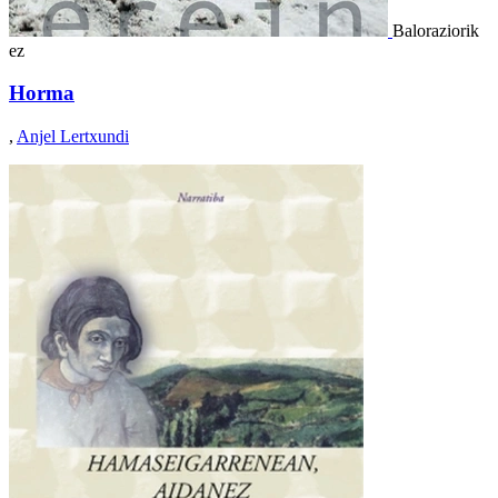
Baloraziorik
ez
Horma
,
Anjel Lertxundi