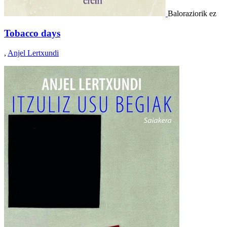
Baloraziorik ez
Tobacco days
,
Anjel Lertxundi