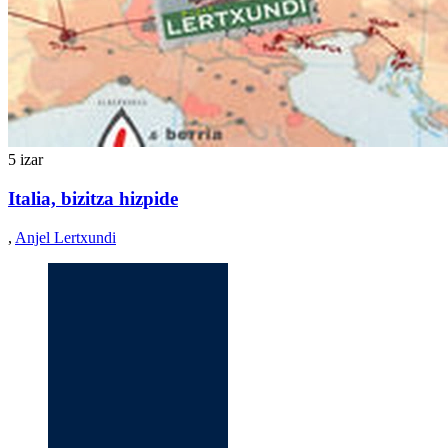
5 izar
Italia, bizitza hizpide
,
Anjel Lertxundi