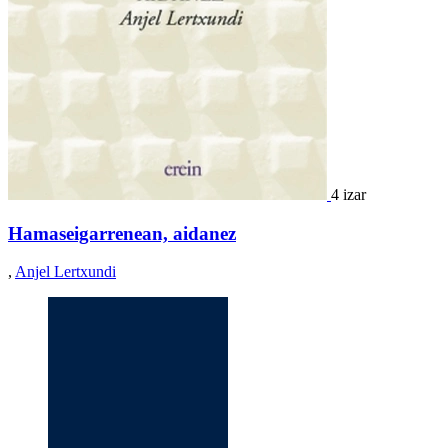
4 izar
Hamaseigarrenean, aidanez
,
Anjel Lertxundi