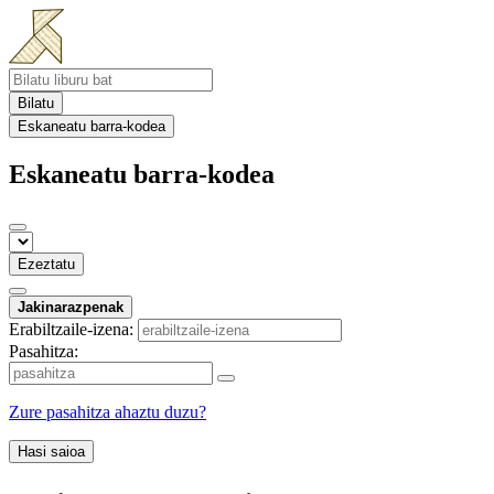
Bilatu
Eskaneatu barra-kodea
Eskaneatu barra-kodea
Ezeztatu
Jakinarazpenak
Erabiltzaile-izena:
Pasahitza:
Zure pasahitza ahaztu duzu?
Hasi saioa