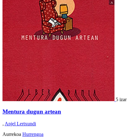
5 izar
Mentura dugun artean
,
Anjel Lertxundi
Aurrekoa
Hurrengoa