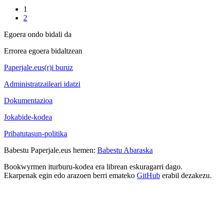
1
2
Egoera ondo bidali da
Errorea egoera bidaltzean
Paperjale.eus(r)i buruz
Administratzaileari idatzi
Dokumentazioa
Jokabide-kodea
Pribatutasun-politika
Babestu Paperjale.eus hemen:
Babestu Abaraska
Bookwyrmen iturburu-kodea era librean eskuragarri dago.
Ekarpenak egin edo arazoen berri emateko
GitHub
erabil dezakezu.