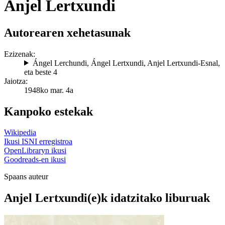
Anjel Lertxundi
Autorearen xehetasunak
Ezizenak:
Ángel Lerchundi
,
Ángel Lertxundi
,
Anjel Lertxundi-Esnal
,
eta beste 4
Jaiotza:
1948ko mar. 4a
Kanpoko estekak
Wikipedia
Ikusi ISNI erregistroa
OpenLibraryn ikusi
Goodreads-en ikusi
Spaans auteur
Anjel Lertxundi(e)k idatzitako liburuak