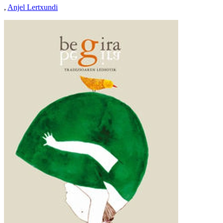
,
Anjel Lertxundi