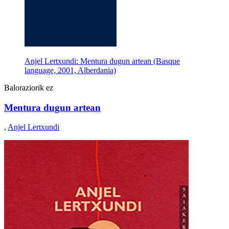
Anjel Lertxundi: Mentura dugun artean (Basque
language, 2001, Alberdania)
Baloraziorik ez
Mentura dugun artean
,
Anjel Lertxundi