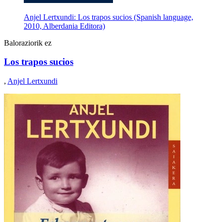
Anjel Lertxundi: Los trapos sucios (Spanish language,
2010, Alberdania Editora)
Baloraziorik ez
Los trapos sucios
,
Anjel Lertxundi