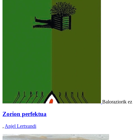
Baloraziorik ez
Zorion perfektua
,
Anjel Lertxundi