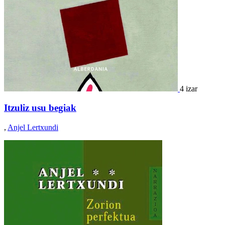
4 izar
Itzuliz usu begiak
,
Anjel Lertxundi