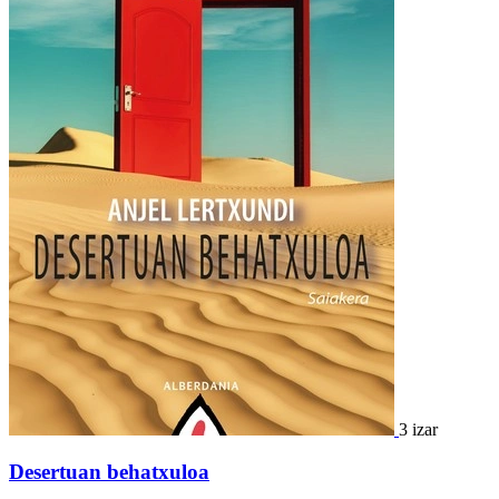
3 izar
Desertuan behatxuloa