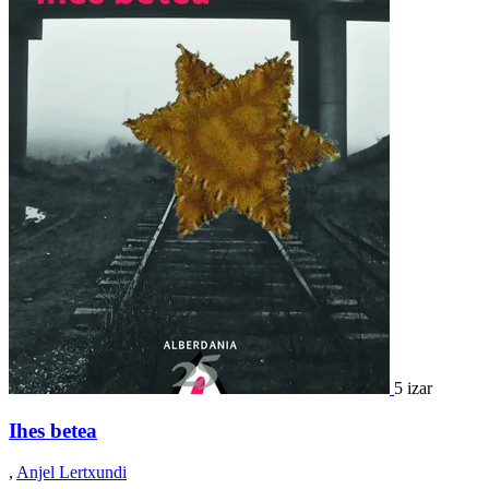
5 izar
Ihes betea
,
Anjel Lertxundi