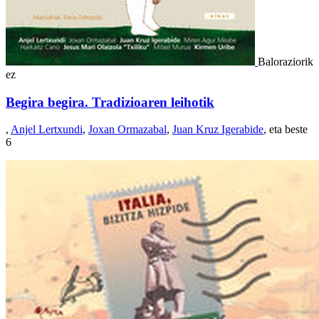
Baloraziorik
ez
Begira begira. Tradizioaren leihotik
,
Anjel Lertxundi
,
Joxan Ormazabal
,
Juan Kruz Igerabide
, eta beste
6