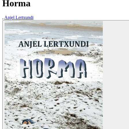
Horma
,
Anjel Lertxundi