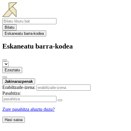
Bilatu
Eskaneatu barra-kodea
Eskaneatu barra-kodea
Ezeztatu
Jakinarazpenak
Erabiltzaile-izena:
Pasahitza:
Zure pasahitza ahaztu duzu?
Hasi saioa