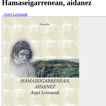
Hamaseigarrenean, aidanez
,
Anjel Lertxundi