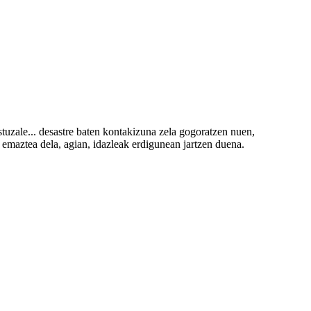
uzale... desastre baten kontakizuna zela gogoratzen nuen,
n emaztea dela, agian, idazleak erdigunean jartzen duena.