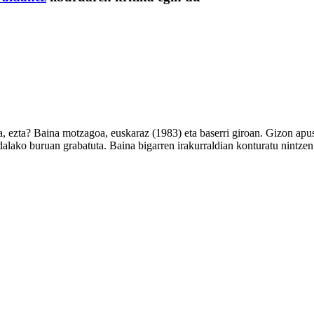
ezta? Baina motzagoa, euskaraz (1983) eta baserri giroan. Gizon apust
aidalako buruan grabatuta. Baina bigarren irakurraldian konturatu nintze