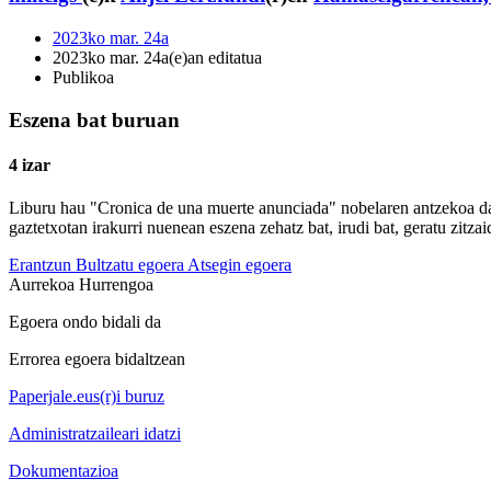
2023ko mar. 24a
2023ko mar. 24a(e)an editatua
Publikoa
Eszena bat buruan
4 izar
Liburu hau "Cronica de una muerte anunciada" nobelaren antzekoa da, 
gaztetxotan irakurri nuenean eszena zehatz bat, irudi bat, geratu zitz
Erantzun
Bultzatu egoera
Atsegin egoera
Aurrekoa
Hurrengoa
Egoera ondo bidali da
Errorea egoera bidaltzean
Paperjale.eus(r)i buruz
Administratzaileari idatzi
Dokumentazioa