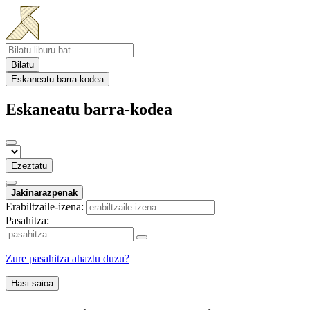
Bilatu
Eskaneatu barra-kodea
Eskaneatu barra-kodea
Ezeztatu
Jakinarazpenak
Erabiltzaile-izena:
Pasahitza:
Zure pasahitza ahaztu duzu?
Hasi saioa