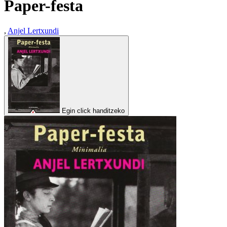
Paper-festa
,
Anjel Lertxundi
Egin click handitzeko