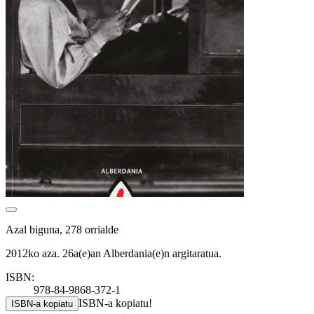
Azal biguna, 278 orrialde
2012ko aza. 26a(e)an Alberdania(e)n argitaratua.
ISBN:
978-84-9868-372-1
ISBN-a kopiatu!
ISBN-a kopiatu