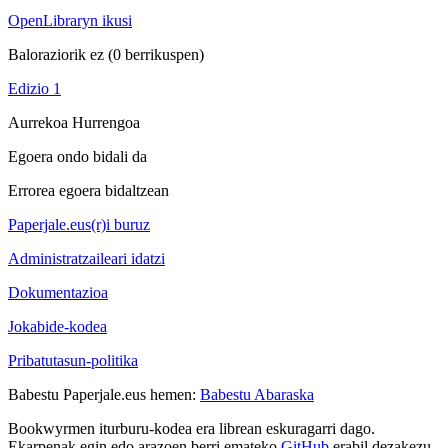
OpenLibraryn ikusi
Baloraziorik ez
(0 berrikuspen)
Edizio 1
Aurrekoa
Hurrengoa
Egoera ondo bidali da
Errorea egoera bidaltzean
Paperjale.eus(r)i buruz
Administratzaileari idatzi
Dokumentazioa
Jokabide-kodea
Pribatutasun-politika
Babestu Paperjale.eus hemen:
Babestu Abaraska
Bookwyrmen iturburu-kodea era librean eskuragarri dago.
Ekarpenak egin edo arazoen berri emateko
GitHub
erabil dezakezu.