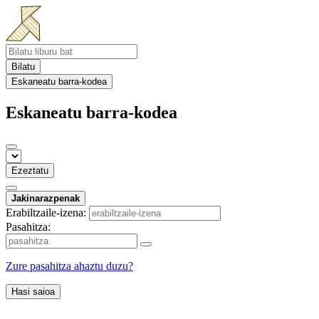
Bilatu
Eskaneatu barra-kodea
Eskaneatu barra-kodea
Ezeztatu
Jakinarazpenak
Erabiltzaile-izena:
Pasahitza:
Zure pasahitza ahaztu duzu?
Hasi saioa