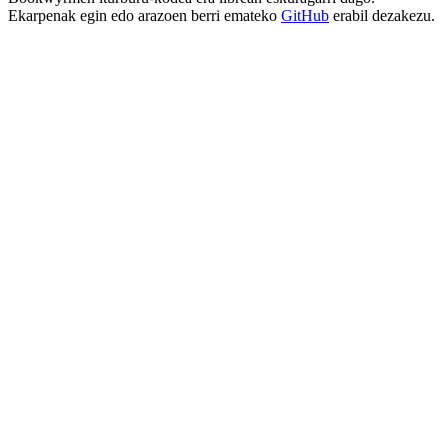
Ekarpenak egin edo arazoen berri emateko
GitHub
erabil dezakezu.