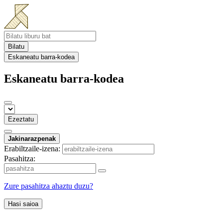
Bilatu
Eskaneatu barra-kodea
Eskaneatu barra-kodea
Ezeztatu
Jakinarazpenak
Erabiltzaile-izena:
Pasahitza:
Zure pasahitza ahaztu duzu?
Hasi saioa