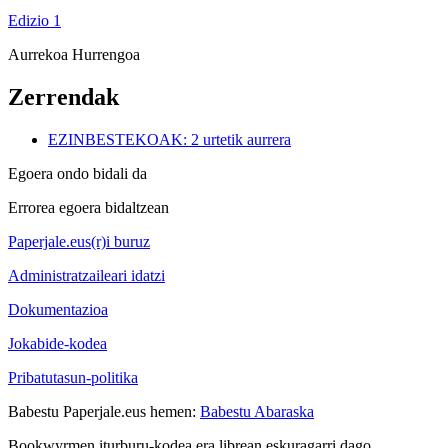
Edizio 1
Aurrekoa
Hurrengoa
Zerrendak
EZINBESTEKOAK: 2 urtetik aurrera
Egoera ondo bidali da
Errorea egoera bidaltzean
Paperjale.eus(r)i buruz
Administratzaileari idatzi
Dokumentazioa
Jokabide-kodea
Pribatutasun-politika
Babestu Paperjale.eus hemen:
Babestu Abaraska
Bookwyrmen iturburu-kodea era librean eskuragarri dago.