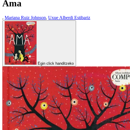
Ama
,
Mariana Ruiz Johnson
,
Uxue Alberdi Estibariz
Egin click handitzeko