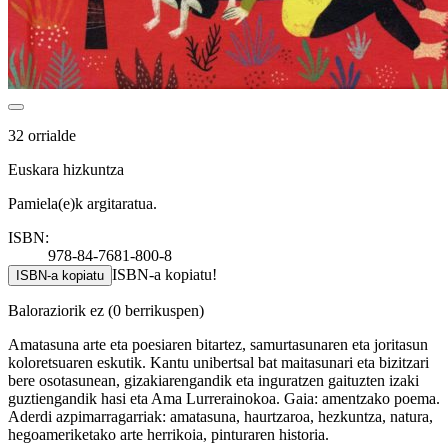
32 orrialde
Euskara hizkuntza
Pamiela(e)k argitaratua.
ISBN:
978-84-7681-800-8
ISBN-a kopiatu!
ISBN-a kopiatu
Baloraziorik ez
(0 berrikuspen)
Amatasuna arte eta poesiaren bitartez, samurtasunaren eta joritasun
koloretsuaren eskutik. Kantu unibertsal bat maitasunari eta bizitzari
bere osotasunean, gizakiarengandik eta inguratzen gaituzten izaki
guztiengandik hasi eta Ama Lurrerainokoa. Gaia: amentzako poema.
Aderdi azpimarragarriak: amatasuna, haurtzaroa, hezkuntza, natura,
hegoameriketako arte herrikoia, pinturaren historia.